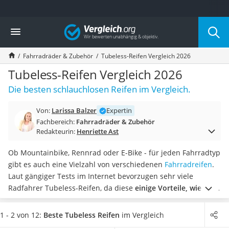
Die beliebtesten Vergleiche nach Kategorie
Vergleich
Freizeit & Sport
Gartentrampolin
Fahrradräder & Zubehör
Tubeless-Reifen Vergleich 2026
Trampolin
Metalldetektor
Tubeless-Reifen Vergleich 2026
Eufab-Fahrradträger
Die besten schlauchlosen Reifen im Vergleich.
Trampolin 366 cm
Fahrradschloss
Von:
Larissa Balzer
Expertin
Aluminium-Koffer
Fachbereich:
Fahrradräder & Zubehör
Futterboot
Redakteurin:
Henriette Ast
Air Bike
E-Bike-Dreirad
Ob Mountainbike, Rennrad oder E-Bike - für jeden Fahrradtyp
Trekkingschuhe Herren
gibt es auch eine Vielzahl von verschiedenen
Fahrradreifen
.
Reisetasche mit Rollen
Laut gängiger Tests im Internet bevorzugen sehr viele
Klimmzugstation
Radfahrer Tubeless-Reifen, da diese
einige Vorteile, wie eine
Koffer
höhere Pannensicherheit, gegenüber herkömmlichen Reifen
Nachtsichtgerät
bieten. Sie können anstelle des alten Reifens an dem Fahrrad
1 - 2 von 12:
Beste Tubeless Reifen
im Vergleich
Faltschloss
montiert werden.
Wählen Sie jetzt
einen pannensicheren