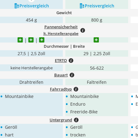
mehr anzeigen
Preis­vergleich
Preis­vergleich
Gewicht
454 g
800 g
Pannensicherheit
lt. Herstellerangabe
Durchmesser | Breite
27,5 | 2,5 Zoll
29 | 2,25 Zoll
ETRTO
56-622
keine Herstellerangabe
Bauart
Drahtreifen
Faltreifen
Fahrradtyp
•
•
•
Mountainbike
Mountainbike
M
•
•
Enduro
E
•
Freeride-Bike
Untergrund
•
•
•
Geröll
Geröll
G
•
•
•
hart
trocken
t