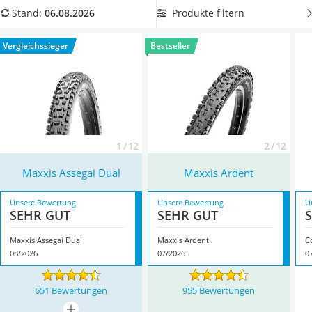
Handgepäck-Koffer
Tubeless-Reifen
, damit sie bedenkenlos Ihre Radtour starten
Produkte filtern
Stand:
06.08.2026
Vibrationsplatte
können! Überzeugt hat uns hier im August 2026 besonders
Wanderschuhe Herren
das Modell
Maxxis Assegai Dual
*
mit seinen Eigenschaften.
Vergleichssieger
Bestseller
Sicherheitsweste Reiten
Service
1 / 12
2 / 12
Maxxis Assegai Dual
Maxxis Ardent
Unsere Bewertung
Unsere Bewertung
U
SEHR GUT
SEHR GUT
Maxxis Assegai Dual
Maxxis Ardent
08/2026
07/2026
0
651 Bewertungen
955 Bewertungen