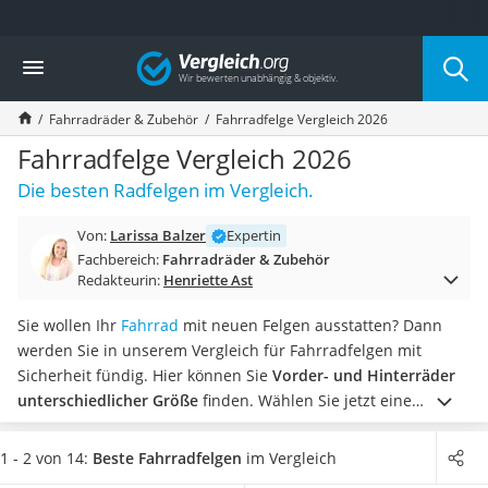
Die beliebtesten Vergleiche nach Kategorie
Vergleich
Freizeit & Sport
Gartentrampolin
Fahrradräder & Zubehör
Fahrradfelge Vergleich 2026
Trampolin
Metalldetektor
Fahrradfelge Vergleich 2026
Eufab-Fahrradträger
Die besten Radfelgen im Vergleich.
Trampolin 366 cm
Fahrradschloss
Von:
Larissa Balzer
Expertin
Aluminium-Koffer
Fachbereich:
Fahrradräder & Zubehör
Futterboot
Redakteurin:
Henriette Ast
Air Bike
E-Bike-Dreirad
Sie wollen Ihr
Fahrrad
mit neuen Felgen ausstatten? Dann
Trekkingschuhe Herren
werden Sie in unserem Vergleich für Fahrradfelgen mit
Reisetasche mit Rollen
Sicherheit fündig. Hier können Sie
Vorder- und Hinterräder
Klimmzugstation
unterschiedlicher Größe
finden.
Wählen Sie jetzt eine
Koffer
Fahrradfelge aus Aluminium mit Hohlachse
und erfreuen Sie
Nachtsichtgerät
sich an einer
robusten, aber leichtgewichtigen Fahrradfelge
1 - 2 von 14:
Beste Fahrradfelgen
im Vergleich
Faltschloss
für den Alltag. Zusätzliche Hilfsmittel wie ein
Felgenband