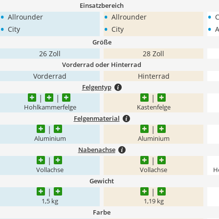
Einsatzbereich
•
•
•
Allrounder
Allrounder
C
•
•
•
City
City
A
Größe
26 Zoll
28 Zoll
Vorderrad oder Hinterrad
Vorderrad
Hinterrad
Felgentyp
Hohlkammerfelge
Kastenfelge
Felgenmaterial
Aluminium
Aluminium
Nabenachse
Vollachse
Vollachse
H
Gewicht
1,5 kg
1,19 kg
Farbe