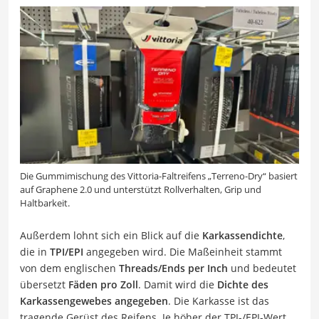
Die Gummimischung des Vittoria-Faltreifens „Terreno-Dry“ basiert
auf Graphene 2.0 und unterstützt Rollverhalten, Grip und
Haltbarkeit.
Außerdem lohnt sich ein Blick auf die
Karkassendichte
,
die in
TPI/EPI
angegeben wird. Die Maßeinheit stammt
von dem englischen
Threads/Ends per Inch
und bedeutet
übersetzt
Fäden pro Zoll
. Damit wird die
Dichte des
Karkassengewebes angegeben
. Die Karkasse ist das
tragende Gerüst des Reifens. Je höher der TPI-/EPI-Wert,