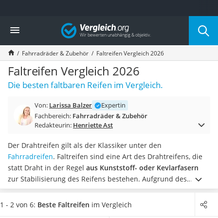
Die beliebtesten Vergleiche nach Kategorie
Vergleich
Freizeit & Sport
Gartentrampolin
Fahrradräder & Zubehör
Faltreifen Vergleich 2026
Trampolin
Metalldetektor
Faltreifen Vergleich 2026
Eufab-Fahrradträger
Die besten faltbaren Reifen im Vergleich.
Trampolin 366 cm
Fahrradschloss
Von:
Larissa Balzer
Expertin
Aluminium-Koffer
Fachbereich:
Fahrradräder & Zubehör
Futterboot
Redakteurin:
Henriette Ast
Air Bike
E-Bike-Dreirad
Der Drahtreifen gilt als der Klassiker unter den
Trekkingschuhe Herren
Fahrradreifen
. Faltreifen sind eine Art des Drahtreifens, die
Reisetasche mit Rollen
statt Draht in der Regel
aus Kunststoff- oder Kevlarfasern
Klimmzugstation
zur Stabilisierung des Reifens bestehen. Aufgrund des
Koffer
flexiblen Kunststoffmaterials ist der Reifen leicht faltbar.
Ein
Nachtsichtgerät
Faltreifen eignet sich für Profi- und Amateursportler. Der
1 - 2 von 6:
Beste Faltreifen
im Vergleich
Faltschloss
Reifen wird bei vielen Rädern aus dem höheren