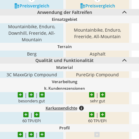
mehr anzeigen
mehr anzeigen
Preis­vergleich
Preis­vergleich
Anwendung der Faltreifen
Einsatzgebiet
Mountainbike, Enduro,
Mountainbike, Enduro,
Downhill, Freeride, All-
Freeride, All-Mountain
Mountain
Terrain
Berg
Asphalt
Qualität und Funktionalität
Material
3C MaxxGrip Compound
PureGrip Compound
Verarbeitung
lt. Kundenrezensionen
besonders gut
sehr gut
Karkassendichte
60 TPI/EPI
60 TPI/EPI
Profil