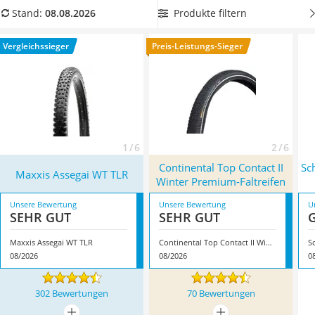
Handgepäck-Koffer
Preissegment eingesetzt. Laut Tests im Internet überzeugt
Produkte filtern
Stand:
08.08.2026
Vibrationsplatte
der faltbare Reifen durch sein geringes Gewicht.
Wählen Sie
Wanderschuhe Herren
jetzt einen Reifen mit hochwertigem Karkassengewebe aus
Vergleichssieger
Preis-Leistungs-Sieger
Sicherheitsweste Reiten
unserem Faltreifen-Vergleich.
Überzeugt hat uns hier im
Service
August 2026 besonders das Modell
Maxxis Assegai WT TLR
*
mit seinen Eigenschaften.
1 / 6
2 / 6
Continental Top Contact II
Sc
Maxxis Assegai WT TLR
Winter Premium-Faltreifen
Unsere Bewertung
Unsere Bewertung
U
SEHR GUT
SEHR GUT
Maxxis Assegai WT TLR
Continental Top Contact II Winter Premium-Faltreifen
08/2026
08/2026
0
302 Bewertungen
70 Bewertungen