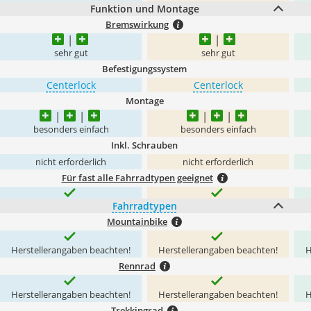
Funktion und Montage
Bremswirkung
sehr gut
sehr gut
Befestigungssystem
Centerlock
Centerlock
Montage
besonders einfach
besonders einfach
Inkl. Schrauben
nicht erforderlich
nicht erforderlich
Für fast alle Fahrradtypen geeignet
Fahrradtypen
Mountainbike
Herstellerangaben beachten!
Herstellerangaben beachten!
H
Rennrad
Herstellerangaben beachten!
Herstellerangaben beachten!
H
Trekkingrad