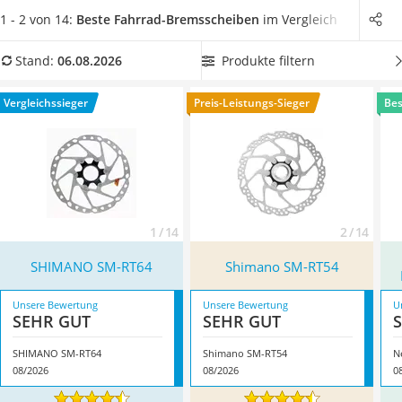
Handgepäck-Koffer
herkömmliche Fahrräder. Wenn Sie eine Fahrrad-
1 - 2 von 14:
Beste Fahrrad-Bremsscheiben
im Vergleich
Vibrationsplatte
Bremsscheibe für Ihr E-Bike benötigen, dann wählen Sie jetzt
Wanderschuhe Herren
aus unserem Fahrrad-Bremsscheiben-Vergleich eine Fahrrad-
Produkte filtern
Stand:
06.08.2026
Sicherheitsweste Reiten
Bremsscheibe mit besonders guter Bremswirkung. Überzeugt
Service
hat uns hier im August 2026 besonders das Modell
SHIMANO
Vergleichssieger
Preis-Leistungs-Sieger
Bes
SM-RT64
*
mit seinen Eigenschaften.
1 / 14
2 / 14
SHIMANO SM-RT64
Shimano SM-RT54
Unsere Bewertung
Unsere Bewertung
U
SEHR GUT
SEHR GUT
SHIMANO SM-RT64
Shimano SM-RT54
08/2026
08/2026
0