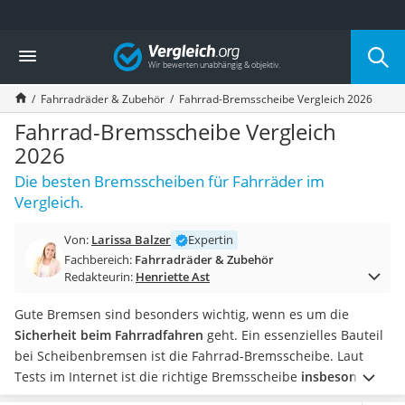
Die beliebtesten Vergleiche nach Kategorie
Vergleich
Freizeit & Sport
Gartentrampolin
Fahrradräder & Zubehör
Fahrrad-Bremsscheibe Vergleich 2026
Trampolin
Metalldetektor
Fahrrad-Bremsscheibe Vergleich
Eufab-Fahrradträger
2026
Trampolin 366 cm
Die besten Bremsscheiben für Fahrräder im
Fahrradschloss
Vergleich.
Aluminium-Koffer
Futterboot
Von:
Larissa Balzer
Expertin
Air Bike
Fachbereich:
Fahrradräder & Zubehör
E-Bike-Dreirad
Redakteurin:
Henriette Ast
Trekkingschuhe Herren
Reisetasche mit Rollen
Gute Bremsen sind besonders wichtig, wenn es um die
Klimmzugstation
Sicherheit beim Fahrradfahren
geht. Ein essenzielles Bauteil
Koffer
bei Scheibenbremsen ist die Fahrrad-Bremsscheibe.
Laut
Nachtsichtgerät
Tests im Internet ist die richtige Bremsscheibe
insbesondere
Faltschloss
bei
E-Bikes
besonders wichtig
, da diese schwerer sind als