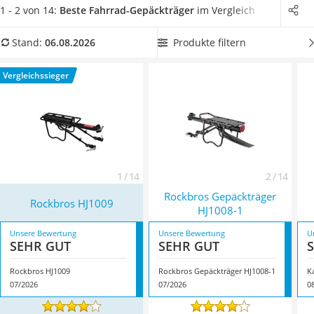
Auswahl Ihres Fahrrad-Gepäckträgers darauf, dass er die
Handgepäck-Koffer
1 - 2 von 14:
Beste Fahrrad-Gepäckträger
im Vergleich
nötige Belastung aushält
. Bei
Mountainbikes und
Vibrationsplatte
Rennrädern
sollten Sie laut Fahrrad-Gepäckträger-Tests
Wanderschuhe Herren
Produkte filtern
Stand:
06.08.2026
außerdem einen
Sattelstützen-Gepäckträgern
wählen.
Sicherheitsweste Reiten
Überzeugt hat uns hier im August 2026 besonders das
Service
Vergleichssieger
Modell
Rockbros HJ1009
*
mit seinen Eigenschaften.
1 / 14
2 / 14
Rockbros Gepäckträger
Rockbros HJ1009
HJ1008-1
Unsere Bewertung
Unsere Bewertung
U
SEHR GUT
SEHR GUT
Rockbros HJ1009
Rockbros Gepäckträger HJ1008-1
K
07/2026
07/2026
0