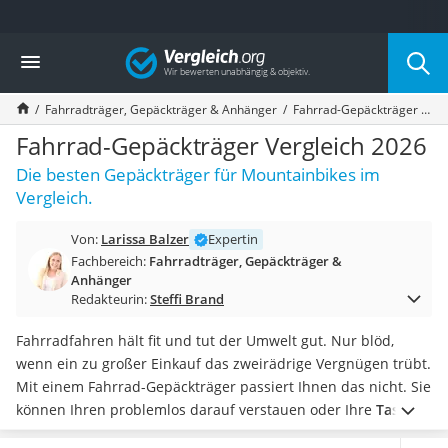
Die beliebtesten Vergleiche nach Kategorie
Vergleich
Freizeit & Sport
Gartentrampolin
Fahrradträger, Gepäckträger & Anhänger
Fahrrad-Gepäckträger Vergleich 2026
Trampolin
Metalldetektor
Fahrrad-Gepäckträger Vergleich 2026
Eufab-Fahrradträger
Die besten Gepäckträger für Mountainbikes im
Trampolin 366 cm
Vergleich.
Fahrradschloss
Aluminium-Koffer
Von:
Larissa Balzer
Expertin
Futterboot
Fachbereich:
Fahrradträger, Gepäckträger &
Air Bike
Anhänger
E-Bike-Dreirad
Redakteurin:
Steffi Brand
Trekkingschuhe Herren
Fahrradfahren hält fit und tut der Umwelt gut. Nur blöd,
Reisetasche mit Rollen
wenn ein zu großer Einkauf das zweirädrige Vergnügen trübt.
Klimmzugstation
Mit einem Fahrrad-Gepäckträger passiert Ihnen das nicht. Sie
Koffer
können Ihren problemlos darauf verstauen oder Ihre
Tasche
Nachtsichtgerät
auf dem Weg zur Arbeit transportieren
.
Achten Sie bei der
Faltschloss