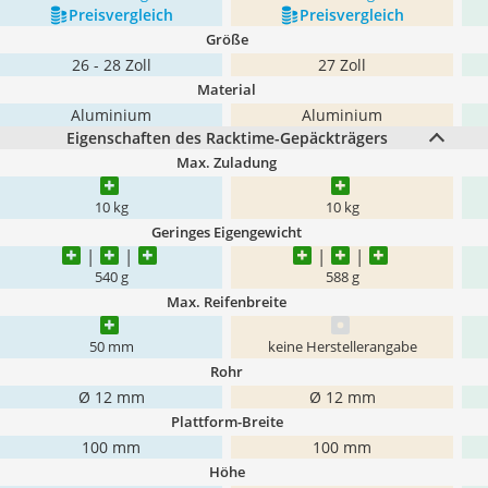
Preis­vergleich
Preis­vergleich
Größe
26 - 28 Zoll
27 Zoll
Material
Aluminium
Aluminium
Eigenschaften des Racktime-Gepäckträgers
Max. Zuladung
10 kg
10 kg
Geringes Eigengewicht
540 g
588 g
Max. Reifenbreite
50 mm
keine Herstellerangabe
Rohr
Ø 12 mm
Ø 12 mm
Plattform-Breite
100 mm
100 mm
Höhe