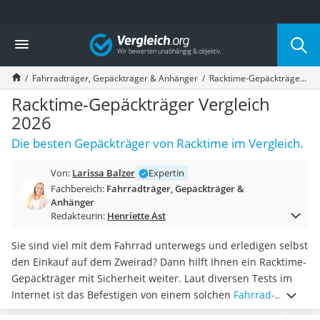
Die beliebtesten Vergleiche nach Kategorie
Vergleich
Freizeit & Sport
Gartentrampolin
Fahrradträger, Gepäckträger & Anhänger
Racktime-Gepäckträger Vergleich 2026
Trampolin
Metalldetektor
Racktime-Gepäckträger Vergleich
Eufab-Fahrradträger
2026
Trampolin 366 cm
Die besten Gepäckträger von Racktime im Vergleich.
Fahrradschloss
Aluminium-Koffer
Von:
Larissa Balzer
Expertin
Futterboot
Fachbereich:
Fahrradträger, Gepäckträger &
Air Bike
Anhänger
E-Bike-Dreirad
Redakteurin:
Henriette Ast
Trekkingschuhe Herren
Reisetasche mit Rollen
Sie sind viel mit dem Fahrrad unterwegs und erledigen selbst
Klimmzugstation
den Einkauf auf dem Zweirad? Dann hilft Ihnen ein Racktime-
Koffer
Gepäckträger mit Sicherheit weiter. Laut diversen Tests im
Nachtsichtgerät
Internet ist das Befestigen von einem solchen
Fahrrad-
Faltschloss
Gepäckträger
äußerst simpel. Die Modelle von Racktime