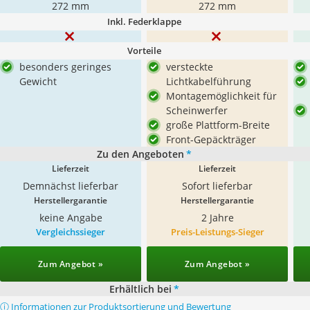
272 mm
272 mm
Inkl. Federklappe
Vorteile
besonders geringes
versteckte
Gewicht
Lichtkabelführung
Montagemöglichkeit für
Scheinwerfer
große Plattform-Breite
Front-Gepäckträger
Zu den Angeboten
*
Lieferzeit
Lieferzeit
Demnächst lieferbar
Sofort lieferbar
Herstellergarantie
Herstellergarantie
keine Angabe
2 Jahre
Vergleichssieger
Preis-Leistungs-Sieger
Zum Angebot »
Zum Angebot »
Erhältlich bei
*
ⓘ Informationen zur Produktsortierung und Bewertung