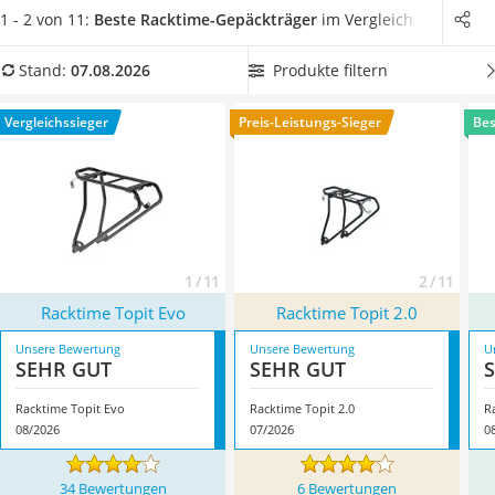
Handgepäck-Koffer
können
auf fast alle Fahrräder montiert werden
und
1 - 2 von 11:
Beste Racktime-Gepäckträger
im Vergleich
Vibrationsplatte
versprechen sicheren Halt.
Wählen Sie jetzt aus unserer
Wanderschuhe Herren
Vergleichstabelle einen
Racktime-Gepäckträger mit hoher
Produkte filtern
Stand:
07.08.2026
Sicherheitsweste Reiten
Zuladungskraft
, um Lasten bis 25 Kilogramm transportieren
Service
zu können. Überzeugt hat uns hier im August 2026
Vergleichssieger
Preis-Leistungs-Sieger
Bes
besonders das Modell
Racktime Topit Evo
*
mit seinen
Eigenschaften.
1 / 11
2 / 11
Racktime Topit Evo
Racktime Topit 2.0
Unsere Bewertung
Unsere Bewertung
U
SEHR GUT
SEHR GUT
Racktime Topit Evo
Racktime Topit 2.0
R
08/2026
07/2026
0
34 Bewertungen
6 Bewertungen