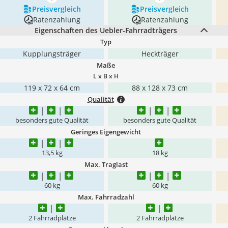
mehr anzeigen
mehr anzeigen
Preis­vergleich
Preis­vergleich
Ratenzahlung
Ratenzahlung
Eigenschaften des Uebler-Fahrradträgers
Typ
Kupplungsträger
Heckträger
Maße
L x B x H
119 x 72 x 64 cm
88 x 128 x 73 cm
Qualität
besonders gute Qualität
besonders gute Qualität
Geringes Eigengewicht
13,5 kg
18 kg
Max. Traglast
60 kg
60 kg
Max. Fahrradzahl
2 Fahrradplätze
2 Fahrradplätze