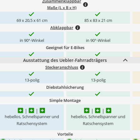
Zusammenklappbar
Maße (L x B x H)
69 x 20,5 x 61 cm
85 x 83 x 21 cm
Abklappbar
in 90°-Winkel
in 90°-Winkel
Geeignet für E-Bikes
Ausstattung des Uebler-Fahrradträgers
Steckeranschluss
13-polig
13-polig
Diebstahlsicherung
Simple Montage
hebellos, Schnellspanner und
hebellos, Schnellspanner und
Ratschensystem
Ratschensystem
Vorteile