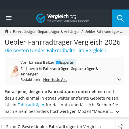
Die beliebtesten Vergleiche nach Kategorie
Vergleich
Freizeit & Sport
Gartentrampolin
Fahrradträger, Gepäckträger & Anhänger
Uebler-Fahrradträger Vergleich 2026
Trampolin
Metalldetektor
Uebler-Fahrradträger Vergleich 2026
Eufab-Fahrradträger
Die besten Uebler-Fahrradhalter im Vergleich.
Trampolin 366 cm
Fahrradschloss
Von:
Larissa Balzer
Expertin
Aluminium-Koffer
Fachbereich:
Fahrradträger, Gepäckträger &
Futterboot
Anhänger
Air Bike
Redakteurin:
Henriette Ast
E-Bike-Dreirad
Für all jene, die gerne Fahrradtouren unternehmen
und
Trekkingschuhe Herren
dazu auch einmal in etwas weiter entfernte Gebiete reisen,
Reisetasche mit Rollen
ist ein
Fahrradträger
für das Auto unerlässlich. Suchen Sie
Klimmzugstation
nach einem besonders hochwertigen Modell "Made in
Koffer
Germany", bieten sich unter anderem Uebler-Fahrradträger
Nachtsichtgerät
an.
Wählen Sie jetzt einen Uebler-Fahrradträger mit
Faltschloss
1 - 2 von 7:
Beste Uebler-Fahrradträger
im Vergleich