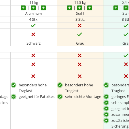
11 kg
11,8 kg
5,4 
Aluminum
Stahl
Stah
4 Stk.
3 Stk.
3 St
Schwarz
Grau
Gra
e
besonders hohe
besonders hohe
besonder
Traglast
Traglast
Traglast
ntage
geeignet für Fatbikes
sehr leichte Montage
geringes 
bikes
sehr simp
geeignet f
zusammen
zusätzlich
Sicherun