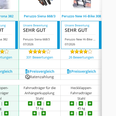
rona 382
Peruzzo Siena 668/3
Peruzzo New Hi-Bike 308
Peruzz
tung
Unsere Bewertung
Unsere Bewertung
Unsere
UT
SEHR GUT
SEHR GUT
GUT
na 382
Peruzzo Siena 668/3
Peruzzo New Hi-Bike 308
Peruzz
07/2026
07/2026
07/202
rtungen
331 Bewertungen
26 Bewertungen
10 
ergleich
Preis­vergleich
Preis­vergleich
P
Ratenzahlung
ppen-
Fahrradträger für die
Heckklappen-
Reserve
träger
Anhängerkupplung
Fahrradträger
hl
Stahl
Stahl
kg
51 kg
45 kg