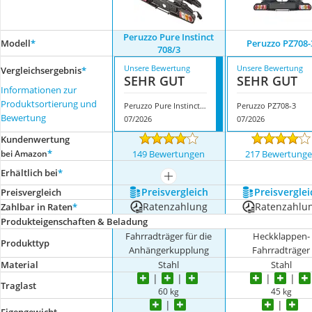
Peruzzo Pure Instinct
Modell
*
Peruzzo PZ708-
708/3
Unsere Bewertung
Unsere Bewertung
Vergleichsergebnis
*
SEHR GUT
SEHR GUT
Informationen zur
Produktsortierung und
Peruzzo Pure Instinct 708/3
Peruzzo PZ708-3
Bewertung
07/2026
07/2026
Kundenwertung
*
bei Amazon
149 Bewertungen
217 Bewertung
Erhältlich bei
*
mehr anzeigen
Preis­vergleich
Preis­verglei
Preis­vergleich
Ratenzahlung
Ratenzahlu
Zahlbar in Raten
*
Produkteigenschaften & Beladung
Fahrradträger für die
Heckklappen-
Produkttyp
Anhängerkupplung
Fahrradträger
Material
Stahl
Stahl
Traglast
60 kg
45 kg
Eigengewicht