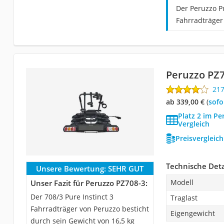
Der Peruzzo Pu
Fahrradträger
Peruzzo PZ7
21
ab 339,00 €
(
Sof
Platz 2 im Pe
Vergleich
Preisvergleic
Technische Deta
Unsere Bewertung:
SEHR GUT
Modell
Unser Fazit für Peruzzo PZ708-3:
Der 708/3 Pure Instinct 3
Traglast
Fahrradträger von Peruzzo besticht
Eigengewicht
durch sein Gewicht von 16,5 kg