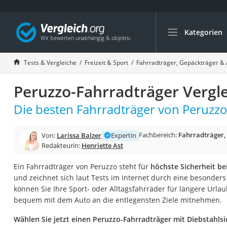
Kategorien
Die beliebtesten V
Freizeit & Sport
Tests & Vergleiche
Freizeit & Sport
Fahrradträger, Gepäckträger &
Gartentrampolin
Peruzzo-Fahrradträger Vergl
Trampolin
Metalldetektor
Die besten Fahrradträger von Peruzzo 
Eufab-Fahrradträg
Fachbereich:
Fahrradträger,
Von:
Larissa Balzer
Expertin
Trampolin 366 cm
Redakteurin:
Henriette Ast
Fahrradschloss
Ein Fahrradträger von Peruzzo steht für
höchste Sicherheit be
Aluminium-Koffer
und zeichnet sich laut Tests im Internet durch eine besonde
Futterboot
können Sie Ihre Sport- oder Alltagsfahrräder für längere Ur
bequem mit dem Auto an die entlegensten Ziele mitnehmen.
Air Bike
E-Bike-Dreirad
Wählen Sie jetzt einen Peruzzo-Fahrradträger mit Diebstahls