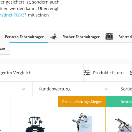
er gesichert ist, sondern auch
erren
ohlen werden kann. Überzeugt
llen
nstinct 708/3
*
mit seinen
Peruzzo-Fahrradträger
Fischer-Fahrradträger
Fahrrad
tze
r
ger
im Vergleich
Produkte filtern
rren
eiten
Kundenwertung
Sorti
Preis-Leistungs-Sieger
Bestse