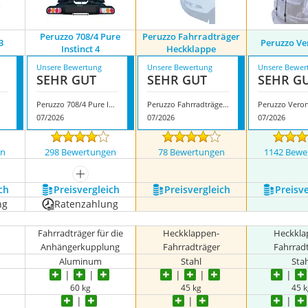
Peruzzo 708/4 Pure
Peruzzo Fahrradträger
3
Peruzzo Ve
Instinct 4
Heckklappe
Unsere Bewertung
Unsere Bewertung
Unsere Bewer
SEHR GUT
SEHR GUT
SEHR G
Peruzzo 708/4 Pure Instinct 4
Peruzzo Fahrradträger Heckklappe
Peruzzo Vero
07/2026
07/2026
07/2026
en
298 Bewertungen
78 Bewertungen
1142 Bewe
mehr anzeigen
ch
Preis­vergleich
Preis­vergleich
Preis­v
ng
Ratenzahlung
Fahrradträger für die
Heckklappen-
Heckkla
Anhängerkupplung
Fahrradträger
Fahrrad
Aluminum
Stahl
Sta
60 kg
45 kg
45 