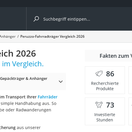
ergleiche nach Kategorie
 Anhänger
Peruzzo-Fahrradträger Vergleich 2026
eich 2026
Fakten zum 
im Vergleich.
er
86
 Gepäckträger & Anhänger
Recherchierte
Produkte
im Transport Ihrer
Fahrräder
73
rs simple Handhabung aus. So
laube oder Radwanderungen
Investierte
Stunden
icherung
aus unserer