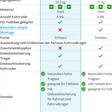
16,5 kg
11 kg
Material
Stahl
Stahl
Anzahl Fahrräder
3 Stk.
3 Stk.
Für Fatbikes geeignet
Besonders simple
Montage
Farbe
Schwarz
Schwarz
Ausstattung und Funktionen der Peruzzo-Fahrradträger
Zusammenklappbar
Diebstahlsicherung
Träger
Diebstahlsicherung
Fahrräder
besonders hohe
besonders hoh
Traglast
Traglast
geeignet für Fatbikes
sehr simple Mo
mit
geeignet für Fat
Diebstahlsicherung
Vorteile
für Fahrrad und
Fahrradträger