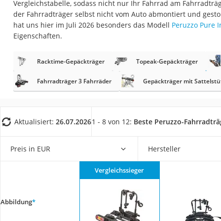
Vergleichstabelle, sodass nicht nur Ihr Fahrrad am Fahrradträg
Trekkingschuhe H
der Fahrradträger selbst nicht vom Auto abmontiert und gest
Reisetasche mit Ro
hat uns hier im Juli 2026 besonders das Modell
Peruzzo Pure I
Eigenschaften.
Klimmzugstation
Koffer
Racktime-Gepäckträger
Topeak-Gepäckträger
Nachtsichtgerät
Fahrradträger 3 Fahrräder
Gepäckträger mit Sattelstü
Faltschloss
Handgepäck-Koffe
Vibrationsplatte
Aktualisiert:
26.07.2026
1 - 8 von 12:
Beste Peruzzo-Fahrradträ
Wanderschuhe He
Preis in EUR
Hersteller
Sicherheitsweste R
Service
Vergleichssieger
Abbildung
*