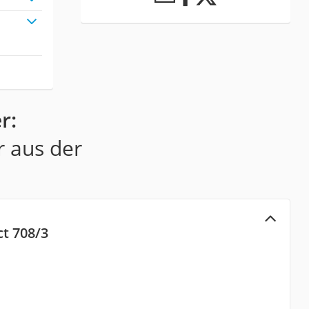
r:
r aus der
ct 708/3