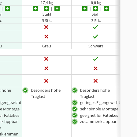
kg
17,4 kg
6,6 kg
l
Stahl
Stahl
k.
3 Stk.
3 Stk.
u
Grau
Schwarz
s hohe
besonders hohe
besonders hohe
seh
Traglast
Traglast
Eigengewicht
geringes Eigengewicht
le Montage
sehr simple Montage
ür Fatbikes
geeignet für Fatbikes
klappbar
zusammenklappbar
e
gsklemmen