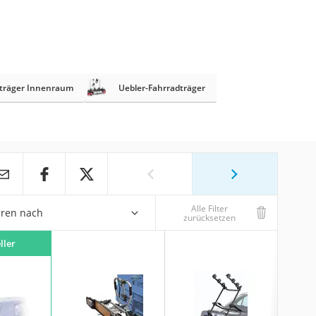
träger Innenraum
Uebler-Fahrradträger
Alle Filter
eren nach
zurücksetzen
ller