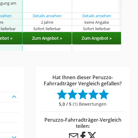
tigung am
ansehen
Details ansehen
Details ansehen
hre
2 Jahre
keine Angabe
k
lieferbar
Sofort lieferbar
Sofort lieferbar
Sof
ebot »
Zum Angebot »
Zum Angebot »
Zu
Hat Ihnen dieser Peruzzo-
Fahrradträger Vergleich gefallen?
5,0 / 5
(1) Bewertungen
Peruzzo-Fahrradträger-Vergleich
teilen: