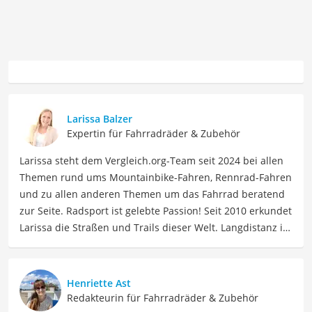
Larissa Balzer
Expertin für Fahrradräder & Zubehör
Larissa steht dem Vergleich.org-Team seit 2024 bei allen
Themen rund ums Mountainbike-Fahren, Rennrad-Fahren
und zu allen anderen Themen um das Fahrrad beratend
zur Seite. Radsport ist gelebte Passion! Seit 2010 erkundet
Larissa die Straßen und Trails dieser Welt. Langdistanz ist
ihr Ding: Essenziell hierbei – langlebiges Material, was ihr
Interesse an radsportspezifischen Produkten weckte.
Beruflich ist Larissa Coach, Sportmentaltrainerin, Social
Henriette Ast
Media Managerin. Mit 15.000 Kilometern pro Jahr macht
Redakteurin für Fahrradräder & Zubehör
sie auch weiterhin immer neue Erfahrungen, die sie vor