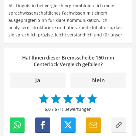
Als Linguistin bei Vergleich.org kombiniere ich mein
allem als "Rennradmädchen" auf Instagram teilt.
sprachwissenschaftliches Fachwissen mit einem
Der Bremsscheibe 160 mm Centerlock-Vergleich ist aus
ausgeprägten Sinn für klare Kommunikation. Ich
unserer Sicht besonders empfehlenswert für
Fahrrad-
analysiere, strukturiere und überarbeite Inhalte so, dass
Fans
.
sie sprachlich präzise, leicht verständlich und für unsere
Leser:innen informierend sind. Mein Schwerpunkt liegt
dabei unter anderem auf Freizeit-Themen. Auch privat
beschäftige ich mich gerne mit verschiedenen Hobbys
Hat Ihnen dieser Bremsscheibe 160 mm
und Freizeitaktivitäten. Dieses Interesse spiegelt sich in
Centerlock Vergleich gefallen?
meinen Beiträgen wider, die sich mit Freizeitideen,
Reiseempfehlungen, Hobbytipps und Anregungen für die
Ja
Nein
Freizeitgestaltung befassen.
Der Bremsscheibe 160 mm Centerlock-Vergleich ist aus
unserer Sicht besonders empfehlenswert für
Fahrrad-
Fans
.
5,0 / 5
(1) Bewertungen