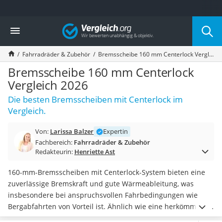
Die beliebtesten Vergleiche nach Kategorie
Vergleich
Freizeit & Sport
Gartentrampolin
Fahrradräder & Zubehör
Bremsscheibe 160 mm Centerlock Vergleich 2026
Trampolin
Metalldetektor
Bremsscheibe 160 mm Centerlock
Eufab-Fahrradträger
Vergleich 2026
Trampolin 366 cm
Die besten Bremsscheiben mit Centerlock im
Fahrradschloss
Vergleich.
Aluminium-Koffer
Futterboot
Von:
Larissa Balzer
Expertin
Air Bike
Fachbereich:
Fahrradräder & Zubehör
E-Bike-Dreirad
Redakteurin:
Henriette Ast
Trekkingschuhe Herren
Reisetasche mit Rollen
160-mm-Bremsscheiben mit Centerlock-System bieten eine
Klimmzugstation
zuverlässige Bremskraft und gute Wärmeableitung, was
Koffer
insbesondere bei anspruchsvollen Fahrbedingungen wie
Nachtsichtgerät
Bergabfahrten von Vorteil ist. Ähnlich wie eine herkömmliche
Faltschloss
Fahrrad-Bremsscheibe
werden auch 160-mm-Bremsscheiben