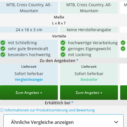
MTB, Cross Country, All-
MTB, Cross Country, All-
M
Mountain
Mountain
Maße
L x B x T
‎24 x 18 x 3 cm
keine Herstellerangabe
Vorteile
mit Schließring
hochwertige Verarbeitung
sehr gute Bremskraft
geringes Eigengewicht
besonders hochwertig
mit Lockring
Zu den Angeboten
*
Lieferzeit
Lieferzeit
Sofort lieferbar
Sofort lieferbar
Vergleichssieger
Bestseller
Zum Angebot »
Zum Angebot »
Erhältlich bei
*
ⓘ Informationen zur Produktsortierung und Bewertung
Ähnliche Vergleiche anzeigen