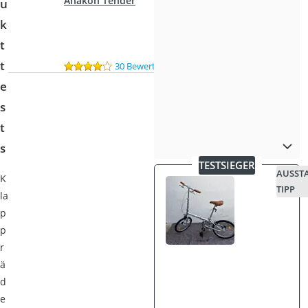
Anakon Tender
u
k
t
t
30 Bewertungen
e
s
t
s
TESTSIEGER
AUSST
K
TIPP
la
p
p
r
ä
d
e