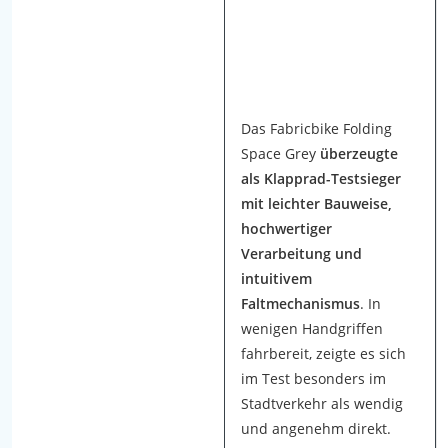
a
u
f
g
e
b
Das Fabricbike Folding
a
Space Grey
überzeugte
u
als Klapprad-Testsieger
t
mit leichter Bauweise,
,
hochwertiger
p
Verarbeitung und
r
intuitivem
o
Faltmechanismus
. In
b
wenigen Handgriffen
e
fahrbereit, zeigte es sich
g
im Test besonders im
e
Stadtverkehr als wendig
f
und angenehm direkt.