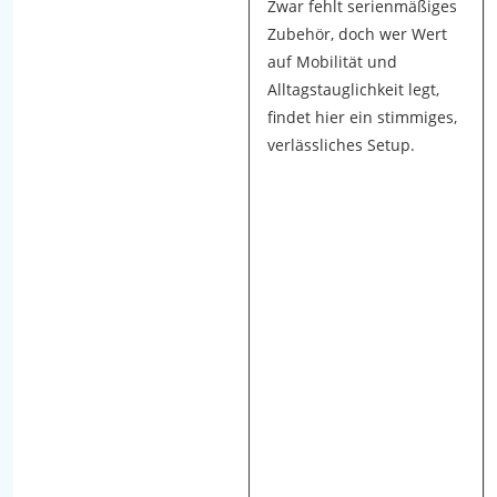
a
Zwar fehlt serienmäßiges
h
Zubehör, doch wer Wert
r
auf Mobilität und
e
Alltagstauglichkeit legt,
n
findet hier ein stimmiges,
u
verlässliches Setup.
n
d
a
n
s
c
h
l
i
e
ß
e