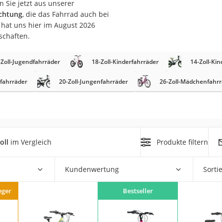
n Sie jetzt aus unserer
erren
uchtung
, die das Fahrrad auch bei
llen
hat uns hier im August 2026
schaften.
-Zoll-Jugendfahrräder
18-Zoll-Kinderfahrräder
14-Zoll-Ki
fahrräder
20-Zoll-Jungenfahrräder
26-Zoll-Mädchenfahrr
r
rren
oll
im Vergleich
Produkte filtern
eiten
Kundenwertung
Sorti
eger
Bestseller