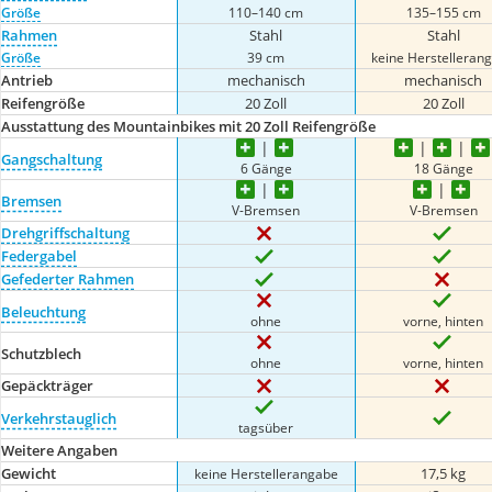
Größe
110–140 cm
135–155 cm
Rahmen
Stahl
Stahl
Größe
39 cm
keine Herstelleran
Antrieb
mechanisch
mechanisch
Reifengröße
20 Zoll
20 Zoll
Ausstattung des Mountainbikes mit 20 Zoll Reifengröße
Gangschaltung
6 Gänge
18 Gänge
Bremsen
V-Bremsen
V-Bremsen
Drehgriffschaltung
Federgabel
Gefederter Rahmen
Beleuchtung
ohne
vorne, hinten
Schutzblech
ohne
vorne, hinten
Gepäckträger
Verkehrstauglich
tagsüber
Weitere Angaben
Gewicht
17,5 kg
keine Herstellerangabe