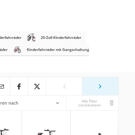
nderfahrräder
20-Zoll-Kinderfahrräder
äder
Kinderfahrräder mit Gangschaltung
Alle Filter
eren nach
zurücksetzen