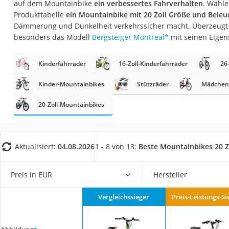
auf dem Mountainbike
ein verbessertes Fahrverhalten
. Wähle
Trekkingschuhe H
Produkttabelle
ein Mountainbike mit 20 Zoll Größe und Bele
Reisetasche mit Ro
Dämmerung und Dunkelheit verkehrssicher macht. Überzeugt 
besonders das Modell
Bergsteiger Montreal
*
mit seinen Eigen
Klimmzugstation
Koffer
Kinderfahrräder
16-Zoll-Kinderfahrräder
26
Nachtsichtgerät
Kinder-Mountainbikes
Stützräder
Mädchen
Faltschloss
20-Zoll-Mountainbikes
Handgepäck-Koffe
Vibrationsplatte
Wanderschuhe He
Aktualisiert:
04.08.2026
1 - 8 von 13:
Beste Mountainbikes 20 Z
Sicherheitsweste R
Service
Preis in EUR
Hersteller
Vergleichssieger
Preis-Leistungs-Si