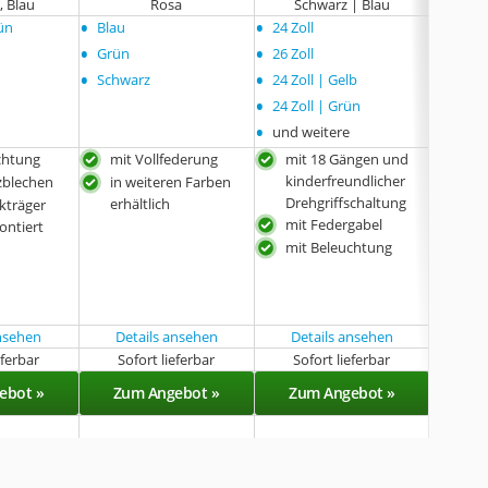
, Blau
Rosa
Schwarz | Blau
•
•
•
ün
Blau
24 Zoll
keine
•
•
Grün
26 Zoll
•
•
Schwarz
24 Zoll | Gelb
•
24 Zoll | Grün
•
und weitere
chtung
mit Vollfederung
mit 18 Gängen und
mit
kinderfreundlicher
kind
zblechen
in weiteren Farben
Drehgriffschaltung
Dreh
erhältlich
kträger
mit Federgabel
mit
ntiert
mit Beleuchtung
mit
mit
ansehen
Details ansehen
Details ansehen
eferbar
Sofort lieferbar
Sofort lieferbar
Sof
ebot »
Zum Angebot »
Zum Angebot »
Zu