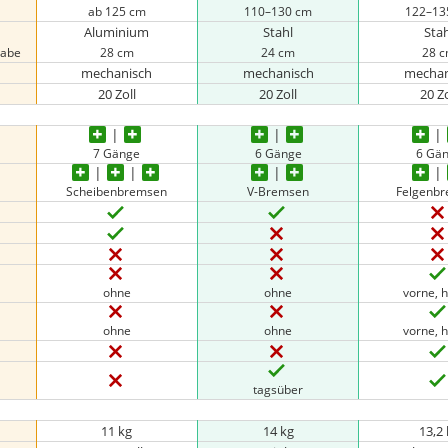
ab 125 cm
110–130 cm
122–13
Aluminium
Stahl
Sta
gabe
28 cm
24 cm
28 
mechanisch
mechanisch
mechan
20 Zoll
20 Zoll
20 Zo
7 Gänge
6 Gänge
6 Gä
Scheibenbremsen
V-Bremsen
Felgenb
ohne
ohne
vorne, h
ohne
ohne
vorne, h
tagsüber
11 kg
14 kg
13,2