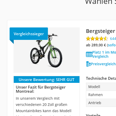
Wählen S
Bergsteiger
Vergleichssieger
64
ab 289,00 €
(
Sof
Platz 1 im Mo
Vergleich
Preisvergleic
Technische Deta
Unsere Bewertung:
SEHR GUT
Modell
Unser Fazit für Bergsteiger
Montreal:
Rahmen
In unserem Vergleich mit
Antrieb
verschiedenen 20 Zoll großen
Mountainbikes kann das Modell
Vorteile