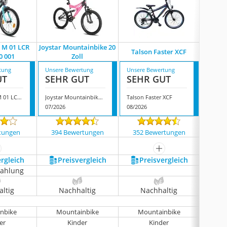
 ‎M 01 LCR
Joystar Mountainbike 20
Hiland
Talson Faster XCF
0 001
Zoll
Ki
tung
Unsere Bewertung
Unsere Bewertung
Unsere
UT
SEHR GUT
SEHR GUT
SEH
Licorne Bike ‎M 01 LCR 20200 00 001
Joystar Mountainbike 20 Zoll
Talson Faster XCF
07/2026
08/2026
08/202
tungen
394 Bewertungen
352 Bewertungen
232
ehr anzeigen
mehr anzeigen
ergleich
Preis­vergleich
Preis­vergleich
P
zahlung
ltig
Nachhaltig
Nachhaltig
N
nbike
Mountainbike
Mountainbike
Mo
er
Kinder
Kinder