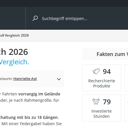
ergleiche nach Kategorie
ll Vergleich 2026
ch 2026
Fakten zum 
ergleich.
er
94
kteurin:
Henriette Ast
Recherchierte
Produkte
r Fahrten
vorrangig im Gelände
79
äder, je nach Rahmengröße, für
Investierte
Stunden
chaltung mit bis zu 18 Gängen
.
. Mit einer Federgabel haben Sie