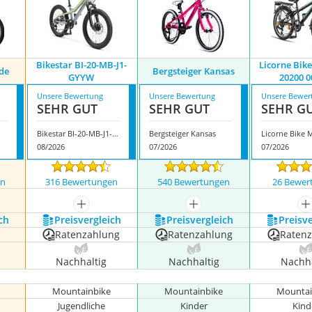
Bikestar ‎‎‎BI-20-MB-J1-
Licorne Bike
ide
Bergsteiger Kansas
GYYW
20200 0
Unsere Bewertung
Unsere Bewertung
Unsere Bewer
SEHR GUT
SEHR GUT
SEHR G
Bikestar ‎‎‎BI-20-MB-J1-GYYW
Bergsteiger Kansas
08/2026
07/2026
07/2026
en
316 Bewertungen
540 Bewertungen
26 Bewer
nzeigen
mehr anzeigen
mehr anzeigen
m
ch
Preis­vergleich
Preis­vergleich
Preis­v
Ratenzahlung
Ratenzahlung
Raten
Nachhaltig
Nachhaltig
Nachha
Mountainbike
Mountainbike
Mountai
Jugendliche
Kinder
Kind