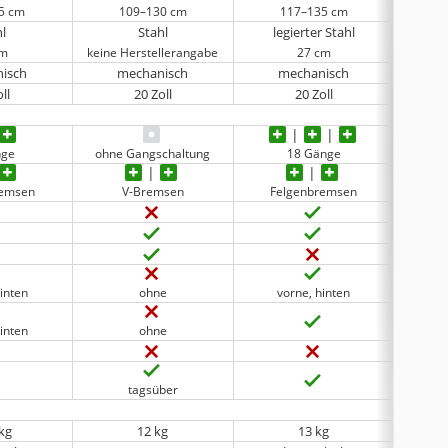
5 cm
109–130 cm
117–135 cm
hl
Stahl
legierter Stahl
cm
keine Herstellerangabe
27 cm
keine 
isch
mechanisch
mechanisch
m
ll
20 Zoll
20 Zoll
nge
ohne Gangschaltung
18 Gänge
remsen
V-Bremsen
Felgenbremsen
inten
ohne
vorne, hinten
v
inten
ohne
v
tagsüber
 kg
12 kg
13 kg