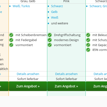
Grau, Gelb
Pink
Schwarz
•
•
•
u
Weiß, Türkis
Schwarz
Schwarz, Gr
•
me
Gelb
•
Weiß
•
und weitere
und
mit Scheibenbremsen
Drehgriffschaltung
mit Beleu
her
mit Federgabel
modernes Design
mit Schut
ung
vormontiert
vormontiert
mit Gepäc
85% vormo
g
hen
ben
ltlich
n
Details ansehen
Details ansehen
Details 
r
Sofort lieferbar
Sofort lieferbar
Sofort li
»
Zum Angebot »
Zum Angebot »
Zum Ang