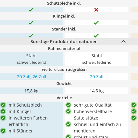
Schutzbleche inkl.
Klingel inkl.
Ständer inkl.
Sonstige Produktinformationen
Rahmenmaterial
Stahl
Stahl
schwer, federnd
schwer, federnd
weitere Laufradgrößen
20 Zoll
,
26 Zoll
20 Zoll
Gewicht
15,8 kg
14,5 kg
Vorteile
mit Schutzblech
sehr gute Qualität
mit Klingel
höhenverstellbare
in weiteren Farben
Sattelstütze
erhältlich
schnell und einfach zu
mit Ständer
montieren
robust und stabil