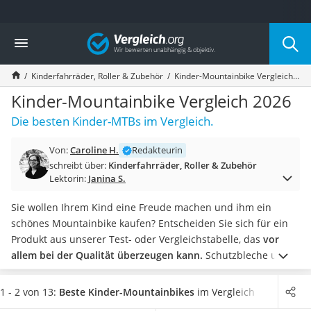
Die beliebtesten Vergleiche nach Kategorie
Vergleich
Kind & Baby
Babyphone mit 2 Kameras
Kinderfahrräder, Roller & Zubehör
Kinder-Mountainbike Vergleich 2026
Walkie-Talkie Kinder
Kindermatratzen
Kinder-Mountainbike Vergleich 2026
Babywippe
Die besten Kinder-MTBs im Vergleich.
Rollschuhe für Kinder
Tischkicker
Von:
Caroline H.
Redakteurin
Laufrad
schreibt über:
Kinderfahrräder, Roller & Zubehör
Kinderschubkarre
Lektorin:
Janina S.
Babyschlafsack
Kinderuhr
Sie wollen Ihrem Kind eine Freude machen und ihm ein
Babyphone
schönes Mountainbike kaufen? Entscheiden Sie sich für ein
Treppenschutzgitter
Produkt aus unserer Test- oder Vergleichstabelle, das
vor
Kindersitz ab 4 Jahren
allem bei der Qualität überzeugen kann.
Schutzbleche und
Kinderroller 3 Räder
Ständer sind zwar praktisch, an MTBs für Kinder aber nicht
Ferngesteuertes Auto
zwingend erforderlich.
Die Frage nach der Gangschaltung
1 - 2 von 13:
Beste Kinder-Mountainbikes
im Vergleich
Kindersitz 15–36 kg
spielt ebenfalls eine eher untergeordnete Rolle. Da der