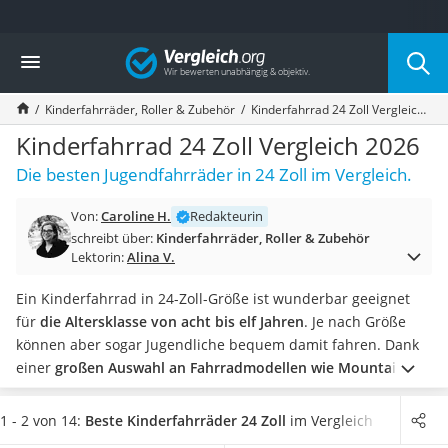
Die beliebtesten Vergleiche nach Kategorie
Vergleich
Kind & Baby
Babyphone mit 2 Kameras
Kinderfahrräder, Roller & Zubehör
Kinderfahrrad 24 Zoll Vergleich 2026
Walkie-Talkie Kinder
Kindermatratzen
Kinderfahrrad 24 Zoll Vergleich 2026
Babywippe
Die besten Jugendfahrräder in 24 Zoll im Vergleich.
Rollschuhe für Kinder
Tischkicker
Von:
Caroline H.
Redakteurin
Laufrad
schreibt über:
Kinderfahrräder, Roller & Zubehör
Kinderschubkarre
Lektorin:
Alina V.
Babyschlafsack
Kinderuhr
Ein Kinderfahrrad in 24-Zoll-Größe ist wunderbar geeignet
Babyphone
für
die Altersklasse von acht bis elf Jahren
. Je nach Größe
Treppenschutzgitter
können aber sogar Jugendliche bequem damit fahren. Dank
Kindersitz ab 4 Jahren
einer
großen Auswahl an Fahrradmodellen wie Mountain-
Kinderroller 3 Räder
und
Citybike
finden Sie hier garantiert das richtige Rad für
Ferngesteuertes Auto
Ihr Kind.
Viele Tests im Internet zeigen, dass vor allem ein
1 - 2 von 14:
Beste Kinderfahrräder 24 Zoll
im Vergleich
Kindersitz 15–36 kg
stabiler Fahrradrahmen ein wichtiges Kaufkriterium für viele