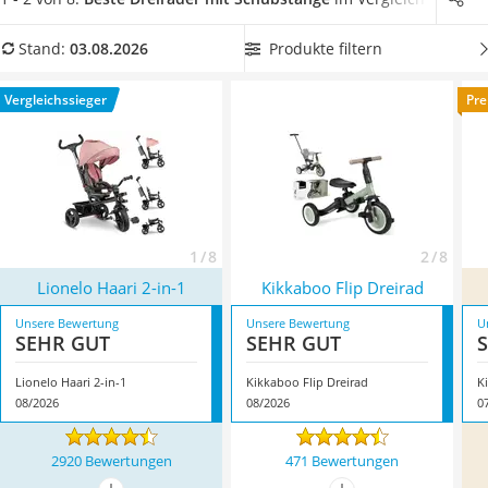
Kinderfahrradhelm
besonders wichtig, wenn Sie ein Dreirad ab 1 Jahr kaufen
Barfußschuhe Kinder
möchten. Machen Sie zu Hause vorsichtig einen Test auf
Produkte filtern
Stand:
03.08.2026
Kinder-Mikroskop
Kippsicherheit und die Stabilität der Schiebestange.
Ferngesteuerter Hubschrauber
Überzeugt hat uns hier im August 2026 besonders das
Vergleichssieger
Pre
Service
Modell
Lionelo Haari 2-in-1
*
mit seinen Eigenschaften.
1 / 8
2 / 8
Lionelo Haari 2-in-1
Kikkaboo Flip Dreirad
Unsere Bewertung
Unsere Bewertung
U
SEHR GUT
SEHR GUT
Lionelo Haari 2-in-1
Kikkaboo Flip Dreirad
K
08/2026
08/2026
0
2920 Bewertungen
471 Bewertungen