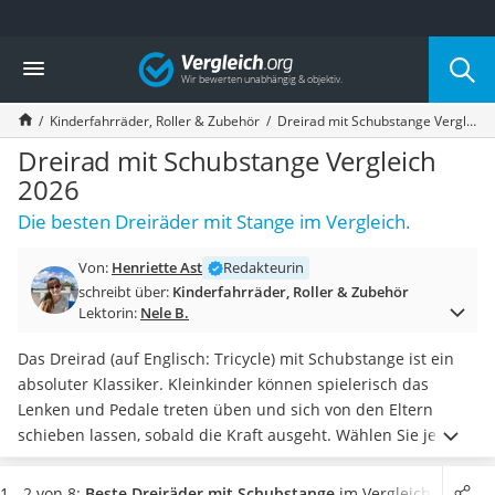
Die beliebtesten Vergleiche nach Kategorie
Vergleich
Kind & Baby
Babyphone mit 2 Kameras
Kinderfahrräder, Roller & Zubehör
Dreirad mit Schubstange Vergleich 2026
Walkie-Talkie Kinder
Kindermatratzen
Dreirad mit Schubstange Vergleich
Babywippe
2026
Rollschuhe für Kinder
Die besten Dreiräder mit Stange im Vergleich.
Tischkicker
Laufrad
Von:
Henriette Ast
Redakteurin
Kinderschubkarre
schreibt über:
Kinderfahrräder, Roller & Zubehör
Babyschlafsack
Lektorin:
Nele B.
Kinderuhr
Babyphone
Das Dreirad (auf Englisch: Tricycle) mit Schubstange ist ein
Treppenschutzgitter
absoluter Klassiker. Kleinkinder können spielerisch das
Kindersitz ab 4 Jahren
Lenken und Pedale treten üben und sich von den Eltern
Kinderroller 3 Räder
schieben lassen, sobald die Kraft ausgeht.
Wählen Sie jetzt
Ferngesteuertes Auto
ein Dreirad mit Stange, das über
einen zuschaltbaren
Kindersitz 15–36 kg
Pedalfreilauf und eine Lenkeinschränkung verfügt
. Das ist
1 - 2 von 8:
Beste Dreiräder mit Schubstange
im Vergleich