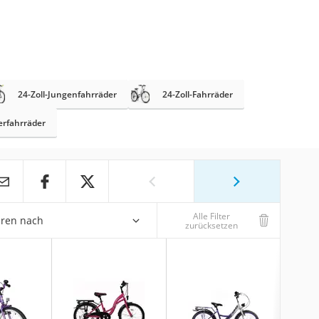
24-Zoll-Jungenfahrräder
24-Zoll-Fahrräder
erfahrräder
Alle Filter
eren nach
zurücksetzen