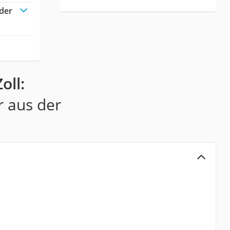
der
oll:
r aus der