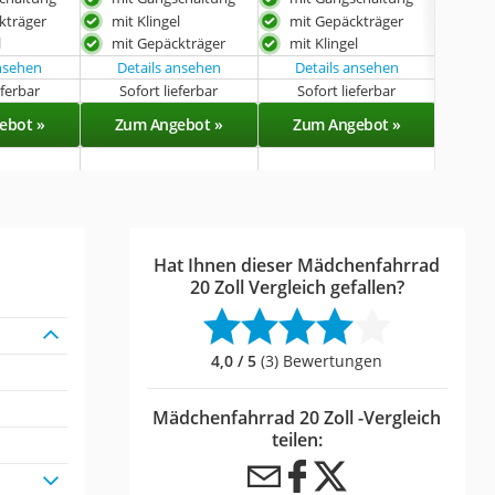
kträger
mit Klingel
mit Gepäckträger
l
mit Gepäckträger
mit Klingel
ansehen
Details ansehen
Details ansehen
Det
eferbar
Sofort lieferbar
Sofort lieferbar
Sof
ebot »
Zum Angebot »
Zum Angebot »
Zu
Hat Ihnen dieser Mädchenfahrrad
20 Zoll Vergleich gefallen?
4,0 / 5
(3) Bewertungen
Mädchenfahrrad 20 Zoll -Vergleich
teilen: