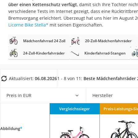
Babyphone
über einen Kettenschutz verfügt
, damit sich Ihre Tochter nic
verschiedene Tests im Internet gezeigt, dass eine Rücktrittbr
Treppenschutzgitt
Bremsvorgang erleichtert. Überzeugt hat uns hier im August 
Kindersitz ab 4 Ja
Licorne Bike Stella
*
mit seinen Eigenschaften.
Kinderroller 3 Räd
Mädchenfahrrad 24 Zoll
20-Zoll-Mädchenfahrräder
Ferngesteuertes A
24-Zoll-Kinderfahrräder
Kinderfahrrad-Stangen
Kindersitz 15–36 k
Kinderfahrradhel
Barfußschuhe Kin
Aktualisiert:
06.08.2026
1 - 8 von 11:
Beste Mädchenfahrräder 2
Kinder-Mikroskop
Ferngesteuerter 
Preis in EUR
Hersteller
Service
Vergleichssieger
Preis-Leistungs-Si
Abbildung
*