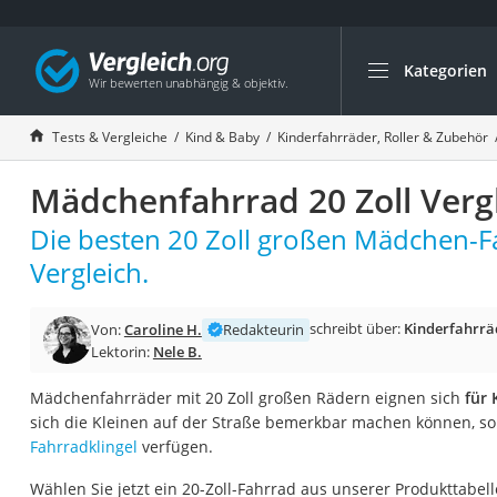
Kategorien
Die beliebtesten V
Kind & Baby
Tests & Vergleiche
Kind & Baby
Kinderfahrräder, Roller & Zubehör
Babyphone mit 2 
Mädchenfahrrad 20 Zoll Verg
Walkie-Talkie Kind
Kindermatratzen
Die besten 20 Zoll großen Mädchen-F
Babywippe
Vergleich.
Rollschuhe für Kin
schreibt über:
Kinderfahrrä
Von:
Caroline H.
Redakteurin
Tischkicker
Lektorin:
Nele B.
Laufrad
Mädchenfahrräder mit 20 Zoll großen Rädern eignen sich
für 
Kinderschubkarre
sich die Kleinen auf der Straße bemerkbar machen können, sol
Babyschlafsack
Fahrradklingel
verfügen.
Kinderuhr
Wählen Sie jetzt ein 20-Zoll-Fahrrad aus unserer Produkttabell