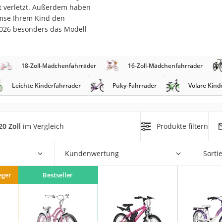
ht verletzt. Außerdem haben
emse Ihrem Kind den
er
2026 besonders das Modell
hren
er
18-Zoll-Mädchenfahrräder
16-Zoll-Mädchenfahrräder
uto
g
Leichte Kinderfahrräder
Puky-Fahrräder
Volare Kind
m
der
0 Zoll
im Vergleich
Produkte filtern
Hubschrauber
Kundenwertung
Sorti
eger
Bestseller