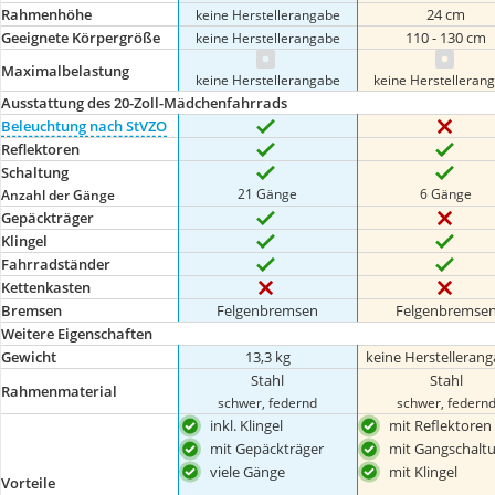
Rahmenhöhe
24 cm
keine Herstellerangabe
Geeignete Körpergröße
110 - 130 cm
keine Herstellerangabe
Maximalbelastung
keine Herstellerangabe
keine Herstelleran
Ausstattung des 20-Zoll-Mädchenfahrrads
Beleuchtung nach StVZO
Reflektoren
Schaltung
21 Gänge
6 Gänge
Anzahl der Gänge
Gepäckträger
Klingel
Fahrradständer
Kettenkasten
Bremsen
Felgenbremsen
Felgenbremse
Weitere Eigenschaften
Gewicht
13,3 kg
keine Herstelleran
Stahl
Stahl
Rahmenmaterial
schwer, federnd
schwer, federn
inkl. Klingel
mit Reflektoren
mit Gepäckträger
mit Gangschalt
viele Gänge
mit Klingel
Vorteile