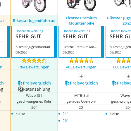
Licorne Premium
Bikestar Jug
sas
Bikestar Jugendfahrrad
Mountainbike
20 Z
Unsere Bewertung
Unsere Bewertung
Unsere Bewer
SEHR GUT
SEHR GUT
SEHR G
Bikestar Jugendfahrrad
Licorne Premium Mountainbike
08/2026
08/2026
08/2026
en
784 Bewertungen
403 Bewertungen
600 Bewe
nzeigen
mehr anzeigen
m
ch
Preis­vergleich
Preis­vergleich
Preis­v
ng
Ratenzahlung
Wave-Stil
MTB-Stil
Wave-
r
geschwungenes Rohr
gerades Oberrohr
geschwunge
20''
20"
20'
•
•
•
keine
24"
keine
•
26"