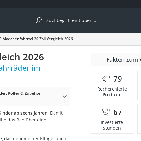
ergleiche nach Kategorie
Mädchenfahrrad 20 Zoll Vergleich 2026
Kameras
leich 2026
er
Fakten zum 
ahrräder im
79
der
Recherchierte
der, Roller & Zubehör
Produkte
67
Kinder ab sechs Jahren
. Damit
lte das Rad über eine
Investierte
Stunden
e, das neben einer Klingel auch