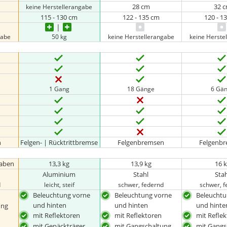
28 cm
32 
keine Herstellerangabe
115 - 130 cm
122 - 135 cm
120 - 1
gabe
50 kg
keine Herstellerangabe
keine Herste
1 Gang
18 Gänge
6 Gä
n
Felgen- | Rücktrittbremse
Felgenbremsen
Felgenb
gaben
13,3 kg
13,9 kg
16 
Aluminium
Stahl
Sta
d
leicht, steif
schwer, federnd
schwer, 
Beleuchtung vorne
Beleuchtung vorne
Beleuchtu
und hinten
und hinten
und hinte
ung
mit Reflektoren
mit Reflektoren
mit Refle
mit Gepäckträger
mit Gangschaltung
mit Gangs