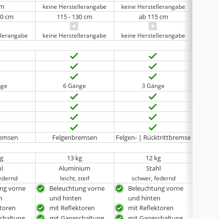
cm
keine Herstellerangabe
keine Herstellerangabe
keine 
30 cm
115 - 130 cm
ab 115 cm
llerangabe
keine Herstellerangabe
keine Herstellerangabe
nge
6 Gänge
3 Gänge
remsen
Felgenbremsen
Felgen- | Rücktrittbremse
Fe
kg
13 kg
12 kg
hl
Aluminium
Stahl
federnd
leicht, steif
schwer, federnd
sc
ng vorne
Beleuchtung vorne
Beleuchtung vorne
mit 
n
und hinten
und hinten
mit
ktoren
mit Reflektoren
mit Reflektoren
mit 
chaltung
mit Gangschaltung
mit Gangschaltung