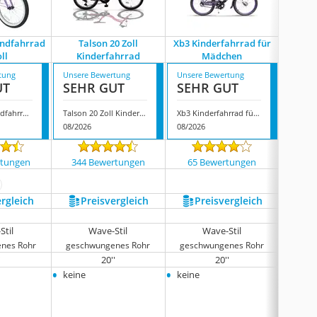
endfahrrad
Talson 20 Zoll
Xb3 Kinderfahrrad für
Acti
oll
Kinderfahrrad
Mädchen
Kinderf
tung
Unsere Bewertung
Unsere Bewertung
Unsere
UT
SEHR GUT
SEHR GUT
GUT
Bikestar Jugendfahrrad 20 Zoll
Talson 20 Zoll Kinderfahrrad
Xb3 Kinderfahrrad für Mädchen
08/2026
08/2026
08/202
rtungen
344 Bewertungen
65 Bewertungen
171
ehr anzeigen
ergleich
Preis­vergleich
Preis­vergleich
P
Stil
Wave-Stil
Wave-Stil
nes Rohr
geschwungenes Rohr
geschwungenes Rohr
gesc
'
20''
20''
•
•
•
keine
keine
24''