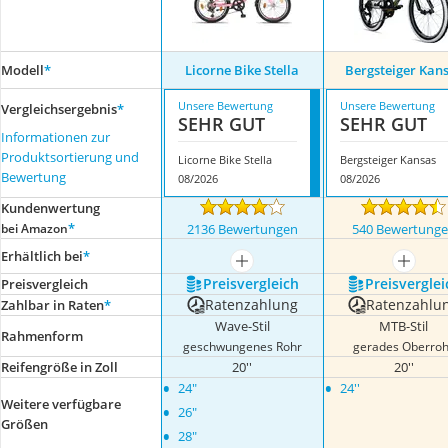
Modell
*
Licorne Bike Stella
Bergsteiger Kan
Unsere Bewertung
Unsere Bewertung
Vergleichsergebnis
*
SEHR GUT
SEHR GUT
Informationen zur
Produktsortierung und
Licorne Bike Stella
Bergsteiger Kansas
Bewertung
08/2026
08/2026
Kundenwertung
*
bei Amazon
2136 Bewertungen
540 Bewertung
Erhältlich bei
*
mehr anzeigen
mehr a
Preis­vergleich
Preis­verglei
Preis­vergleich
Ratenzahlung
Ratenzahlu
Zahlbar in Raten
*
Wave-Stil
MTB-Stil
Rahmenform
geschwungenes Rohr
gerades Oberroh
Reifengröße in Zoll
20''
20''
•
•
24"
24''
Weitere verfügbare
•
26"
Größen
•
28"