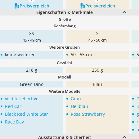
mehr anzeigen
mehr anzeigen
Preis­vergleich
Preis­vergleich
Eigenschaften & Merkmale
Größe
Kopfumfang
XS
S
45 - 49 cm
45 - 50 cm
Weitere Größen
•
•
•
keine weiteren
50 - 55 cm
5
Gewicht
218 g
250 g
Modell
Green Dino
Blau
Weitere Modelle
•
•
•
visible reflective
Grau
D
•
•
•
Red Car
Hellblau
D
•
•
•
Black Red White Star
Rosa Strawberry
g
•
•
Race Day
r
•
Ausstattung & Sicherheit