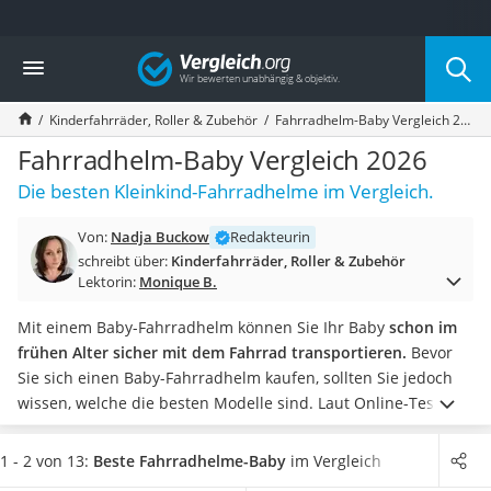
Die beliebtesten Vergleiche nach Kategorie
Vergleich
Kind & Baby
Babyphone mit 2 Kameras
Kinderfahrräder, Roller & Zubehör
Fahrradhelm-Baby Vergleich 2026
Walkie-Talkie Kinder
Kindermatratzen
Fahrradhelm-Baby Vergleich 2026
Babywippe
Die besten Kleinkind-Fahrradhelme im Vergleich.
Rollschuhe für Kinder
Tischkicker
Von:
Nadja Buckow
Redakteurin
Laufrad
schreibt über:
Kinderfahrräder, Roller & Zubehör
Kinderschubkarre
Lektorin:
Monique B.
Babyschlafsack
Kinderuhr
Mit einem Baby-Fahrradhelm können Sie Ihr Baby
schon im
Babyphone
frühen Alter sicher mit dem Fahrrad transportieren.
Bevor
Treppenschutzgitter
Sie sich einen Baby-Fahrradhelm kaufen, sollten Sie jedoch
Kindersitz ab 4 Jahren
wissen, welche die besten Modelle sind. Laut Online-Tests
Kinderroller 3 Räder
von Baby-Fahrradhelmen sollten Sie Ihr
Baby langsam an das
Ferngesteuertes Auto
Tragen des Helms gewöhnen
Sie wollen einen Fahrradhelm,
1 - 2 von 13:
Beste Fahrradhelme-Baby
im Vergleich
Kindersitz 15–36 kg
der
leicht und trotzdem sehr stabil
ist? Dann sind Baby-