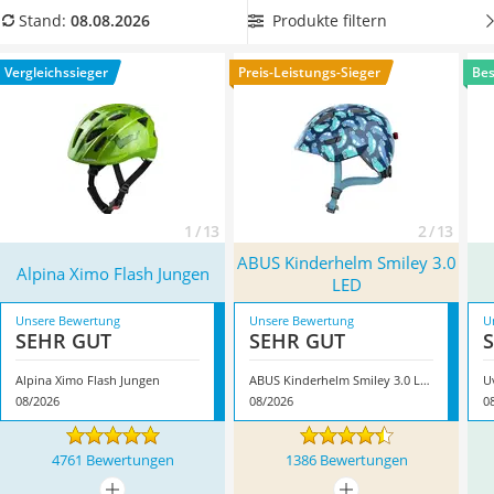
Barfußschuhe Kinder
Fahrradhelme mit In-Mould-Herstellung eine gute Wahl.
Produkte filtern
Stand:
08.08.2026
Kinderfahrradhelm
Überzeugt hat uns hier im August 2026 besonders das
Kinder-Mikroskop
Modell
Alpina Ximo Flash Jungen
*
mit seinen Eigenschaften.
Vergleichssieger
Preis-Leistungs-Sieger
Bes
Ferngesteuerter Hubschrauber
Service
1 / 13
2 / 13
ABUS Kinderhelm Smiley 3.0
Alpina Ximo Flash Jungen
LED
Unsere Bewertung
Unsere Bewertung
U
SEHR GUT
SEHR GUT
Alpina Ximo Flash Jungen
ABUS Kinderhelm Smiley 3.0 LED
U
08/2026
08/2026
0
4761 Bewertungen
1386 Bewertungen