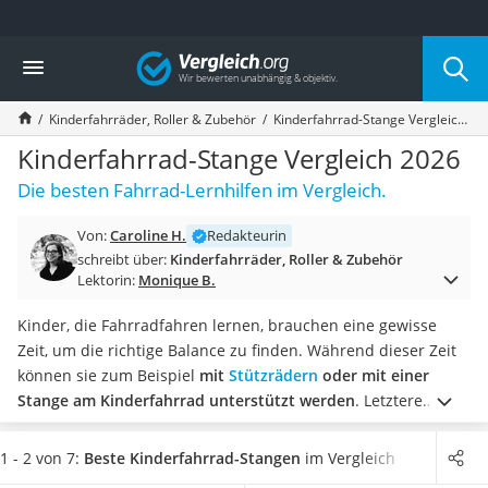
Die beliebtesten Vergleiche nach Kategorie
Vergleich
Kind & Baby
Babyphone mit 2 Kameras
Kinderfahrräder, Roller & Zubehör
Kinderfahrrad-Stange Vergleich 2026
Walkie-Talkie Kinder
Kindermatratzen
Kinderfahrrad-Stange Vergleich 2026
Babywippe
Die besten Fahrrad-Lernhilfen im Vergleich.
Rollschuhe für Kinder
Tischkicker
Von:
Caroline H.
Redakteurin
Laufrad
schreibt über:
Kinderfahrräder, Roller & Zubehör
Kinderschubkarre
Lektorin:
Monique B.
Babyschlafsack
Kinderuhr
Kinder, die Fahrradfahren lernen, brauchen eine gewisse
Babyphone
Zeit, um die richtige Balance zu finden. Während dieser Zeit
Treppenschutzgitter
können sie zum Beispiel
mit
Stützrädern
oder mit einer
Kindersitz ab 4 Jahren
Stange am Kinderfahrrad unterstützt werden
. Letztere
Kinderroller 3 Räder
stabilisiert die Kinder bei ihren ersten Runden, indem die
Ferngesteuertes Auto
Eltern sie an dieser führen und somit stabilisieren.
Tests im
1 - 2 von 7:
Beste Kinderfahrrad-Stangen
im Vergleich
Kindersitz 15–36 kg
Internet berichten, dass die Kinderfahrrad-Stangen aus