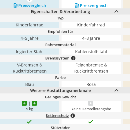
mehr anzeigen
Preis­vergleich
Preis­vergleich
Eigenschaften & Verarbeitung
Typ
Kinderfahrrad
Kinderfahrrad
Empfohlen für
4–5 Jahre
4–8 Jahre
Rahmenmaterial
legierter Stahl
Kohlenstoffstahl
Bremssystem
V-Bremsen &
Felgenbremse &
Rücktrittbremsen
Rücktrittbremsen
Farbe
Blau
Rosa
Weitere Austattungsmerkmale
Geringes Gewicht
9 kg
keine Herstellerangabe
Kettenschutz
Stützräder