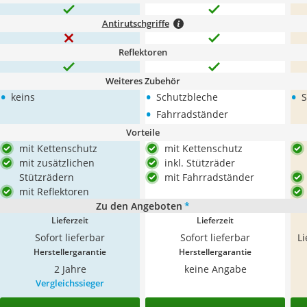
Antirutschgriffe
Reflektoren
Weiteres Zubehör
•
•
•
keins
Schutzbleche
S
•
Fahrradständer
Vorteile
mit Kettenschutz
mit Kettenschutz
mit zusätzlichen
inkl. Stützräder
Stützrädern
mit Fahrradständer
mit Reflektoren
Zu den Angeboten
*
Lieferzeit
Lieferzeit
Sofort lieferbar
Sofort lieferbar
L
Herstellergarantie
Herstellergarantie
2 Jahre
keine Angabe
Vergleichssieger