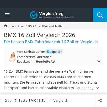
Die beliebtesten Vergleiche nach Kategorie
Vergleich
Freizeit & Sport
Gartentrampolin
Fahrräder
BMX 16 Zoll Vergleich 2026
Trampolin
Metalldetektor
BMX 16 Zoll Vergleich 2026
Eufab-Fahrradträger
Die besten BMX-Fahrräder mit 16 Zoll im Vergleich.
Trampolin 366 cm
Fahrradschloss
Von:
Larissa Balzer
Expertin
Aluminium-Koffer
Fachbereich:
Fahrräder
Futterboot
Redakteurin:
Henriette Ast
Air Bike
E-Bike-Dreirad
16-Zoll-BMX-Fahrräder sind die perfekte Wahl für junge
Trekkingschuhe Herren
Fahrer und Fahrerinnen, die das BMX-Fahren erlernen
Reisetasche mit Rollen
möchten. Die Fahrräder sind speziell für Tricks und Stunts
Klimmzugstation
konzipiert und bieten eine stabile Plattform. Laut gängigen
Koffer
Online-Tests machen die 16-Zoll-Räder das Fahrrad
leichter
Nachtsichtgerät
und wendiger als größere Modelle
, was enge Kurven und
1 - 2 von 7:
Beste BMX 16 Zoll
im Vergleich
Faltschloss
schnelle Richtungswechsel erleichtert.
Wählen Sie jetzt aus