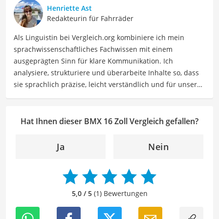
Beruflich ist Larissa Coach, Sportmentaltrainerin, Social
Henriette Ast
Media Managerin. Mit 15.000 Kilometern pro Jahr macht
Redakteurin für Fahrräder
sie auch weiterhin immer neue Erfahrungen, die sie vor
Als Linguistin bei Vergleich.org kombiniere ich mein
allem als "Rennradmädchen" auf Instagram teilt.
sprachwissenschaftliches Fachwissen mit einem
Der BMX 16 Zoll-Vergleich ist aus unserer Sicht besonders
ausgeprägten Sinn für klare Kommunikation. Ich
empfehlenswert für
BMX-Fahrer
.
analysiere, strukturiere und überarbeite Inhalte so, dass
sie sprachlich präzise, leicht verständlich und für unsere
Leser:innen informierend sind. Mein Schwerpunkt liegt
dabei unter anderem auf Freizeit-Themen. Auch privat
beschäftige ich mich gerne mit verschiedenen Hobbys
Hat Ihnen dieser BMX 16 Zoll Vergleich gefallen?
und Freizeitaktivitäten. Dieses Interesse spiegelt sich in
meinen Beiträgen wider, die sich mit Freizeitideen,
Ja
Nein
Reiseempfehlungen, Hobbytipps und Anregungen für die
Freizeitgestaltung befassen.
Der BMX 16 Zoll-Vergleich ist aus unserer Sicht besonders
empfehlenswert für
BMX-Fahrer
.
5,0 / 5
(1) Bewertungen