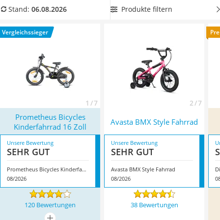
Handgepäck-Koffer
unserer Produkttabelle ein 16-Zoll-BMX-
Fahrrad
mit
Produkte filtern
Stand:
06.08.2026
Vibrationsplatte
zusätzlichen Stützrädern
, damit selbst junge Anfänger das
Wanderschuhe Herren
Fahren mit dem BMX-Rad schnell lernen können. Überzeugt
Vergleichssieger
Pre
Sicherheitsweste Reiten
hat uns hier im August 2026 besonders das Modell
Service
Prometheus Bicycles Kinderfahrrad 16 Zoll
*
mit seinen
Eigenschaften.
1 / 7
2 / 7
Prometheus Bicycles
Avasta BMX Style Fahrrad
Kinderfahrrad 16 Zoll
Unsere Bewertung
Unsere Bewertung
U
SEHR GUT
SEHR GUT
Prometheus Bicycles Kinderfahrrad 16 Zoll
Avasta BMX Style Fahrrad
‎
08/2026
08/2026
0
120 Bewertungen
38 Bewertungen