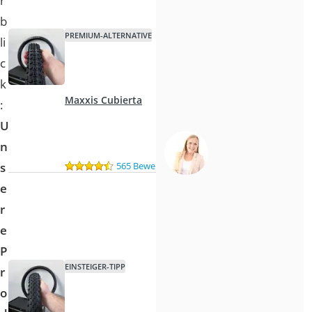
r
b
PREMIUM-ALTERNATIVE
li
c
k
Maxxis Cubierta
:
U
n
565 Bewertungen
s
e
r
e
P
EINSTEIGER-TIPP
r
o