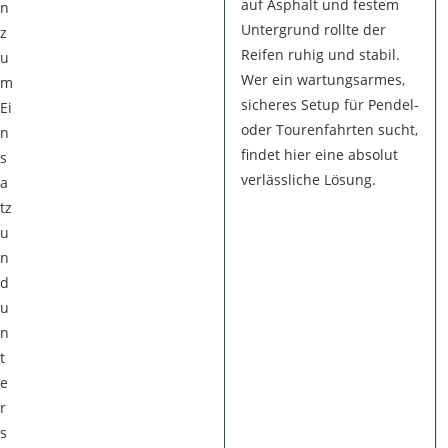
auf Asphalt und festem
n
Untergrund rollte der
z
Reifen ruhig und stabil.
u
Wer ein wartungsarmes,
m
sicheres Setup für Pendel-
Ei
oder Tourenfahrten sucht,
n
findet hier eine absolut
s
verlässliche Lösung.
a
tz
u
n
d
u
n
t
e
r
s