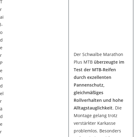
T
r
ai
l-
o
d
e
Der Schwalbe Marathon
r
Plus MTB
überzeugte im
P
Test der MTB-Reifen
e
durch exzellenten
n
Pannenschutz,
d
gleichmäßiges
el
Rollverhalten und hohe
r
Alltagstauglichkeit
. Die
ä
Montage gelang trotz
d
verstärkter Karkasse
e
problemlos. Besonders
r