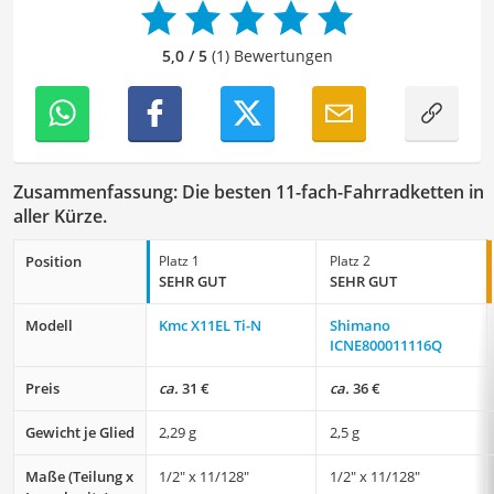
besonders empfehlenswert für
Fahrradfahrer
.
5,0 / 5
(1) Bewertungen
Zusammenfassung: Die besten 11-fach-Fahrradketten in
aller Kürze.
Position
Platz 1
Platz 2
SEHR GUT
SEHR GUT
Modell
Kmc X11EL Ti-N
Shimano
‎ICNE800011116Q
Preis
ca.
31 €
ca.
36 €
Gewicht je Glied
2,29 g
2,5 g
Maße (Teilung x
1/2" x 11/128"
1/2" x 11/128"