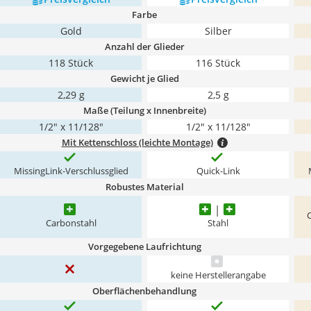
Farbe
Gold
Silber
Anzahl der Glieder
118 Stück
116 Stück
Gewicht je Glied
2,29 g
2,5 g
Maße (Teilung x Innenbreite)
1/2" x 11/128"
1/2" x 11/128"
Mit Kettenschloss (leichte Montage)
MissingLink-Verschlussglied
Quick-Link
Robustes Material
Carbonstahl
Stahl
Vorgegebene Laufrichtung
keine Herstellerangabe
Oberflächenbehandlung