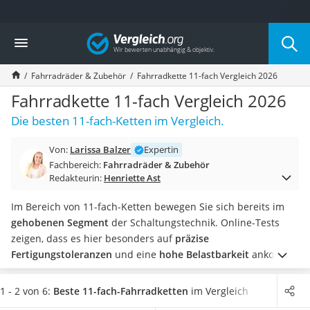
Die beliebtesten Vergleiche nach Kategorie
Vergleich
Freizeit & Sport
Gartentrampolin
Fahrradräder & Zubehör
Fahrradkette 11-fach Vergleich 2026
Trampolin
Metalldetektor
Fahrradkette 11-fach Vergleich 2026
Eufab-Fahrradträger
Die besten 11-fach-Ketten im Vergleich.
Trampolin 366 cm
Fahrradschloss
Von:
Larissa Balzer
Expertin
Aluminium-Koffer
Fachbereich:
Fahrradräder & Zubehör
Futterboot
Redakteurin:
Henriette Ast
Air Bike
E-Bike-Dreirad
Im Bereich von 11-fach-Ketten bewegen Sie sich bereits im
Trekkingschuhe Herren
gehobenen Segment
der Schaltungstechnik. Online-Tests
Reisetasche mit Rollen
zeigen, dass es hier besonders auf
präzise
Klimmzugstation
Fertigungstoleranzen
und eine
hohe Belastbarkeit
ankommt.
Koffer
Um Ihre Kette noch effektiver zu schützen, bietet sich daher
Nachtsichtgerät
insbesondere beim Mountainbiken eine Kettenführung an.
1 - 2 von 6:
Beste 11-fach-Fahrradketten
im Vergleich
Faltschloss
Diese bietet noch einmal zusätzlichen Schutz.
Wählen Sie