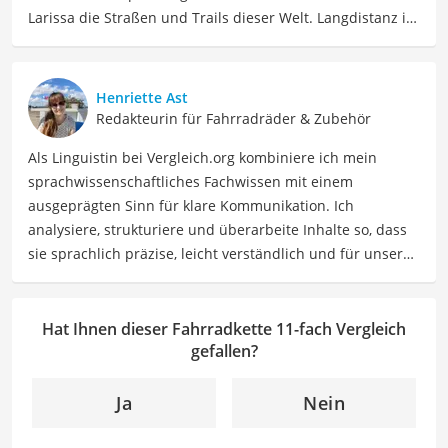
Larissa die Straßen und Trails dieser Welt. Langdistanz ist
ihr Ding: Essenziell hierbei – langlebiges Material, was ihr
Interesse an radsportspezifischen Produkten weckte.
Beruflich ist Larissa Coach, Sportmentaltrainerin, Social
Henriette Ast
Media Managerin. Mit 15.000 Kilometern pro Jahr macht
Redakteurin für Fahrradräder & Zubehör
sie auch weiterhin immer neue Erfahrungen, die sie vor
Als Linguistin bei Vergleich.org kombiniere ich mein
allem als "Rennradmädchen" auf Instagram teilt.
sprachwissenschaftliches Fachwissen mit einem
Der 11-fach-Fahrradkette-Vergleich ist aus unserer Sicht
ausgeprägten Sinn für klare Kommunikation. Ich
besonders empfehlenswert für
Fahrradfahrer
.
analysiere, strukturiere und überarbeite Inhalte so, dass
sie sprachlich präzise, leicht verständlich und für unsere
Leser:innen informierend sind. Mein Schwerpunkt liegt
dabei unter anderem auf Freizeit-Themen. Auch privat
beschäftige ich mich gerne mit verschiedenen Hobbys
Hat Ihnen dieser Fahrradkette 11-fach Vergleich
und Freizeitaktivitäten. Dieses Interesse spiegelt sich in
gefallen?
meinen Beiträgen wider, die sich mit Freizeitideen,
Reiseempfehlungen, Hobbytipps und Anregungen für die
Ja
Nein
Freizeitgestaltung befassen.
Der 11-fach-Fahrradkette-Vergleich ist aus unserer Sicht