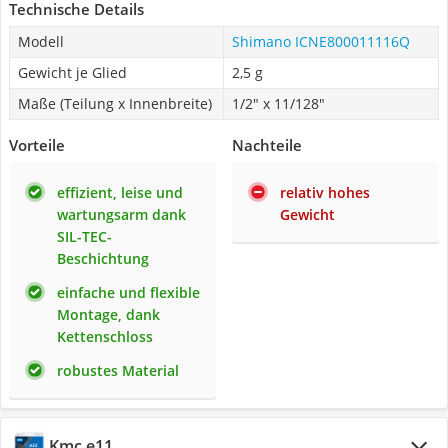
Technische Details
Modell
Shimano ‎ICNE800011116Q
Gewicht je Glied
2,5 g
Maße (Teilung x Innenbreite)
1/2" x 11/128"
Vorteile
Nachteile
effizient, leise und
relativ hohes
wartungsarm dank
Gewicht
SIL-TEC-
Beschichtung
einfache und flexible
Montage, dank
Kettenschloss
robustes Material
Kmc e11