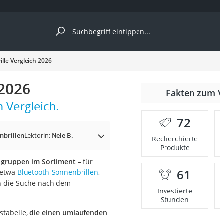
ergleiche nach Kategorie
lle Vergleich 2026
 2026
Fakten zum 
 Vergleich.
nbrille
72
en
nbrillen
Lektorin:
Nele B.
Recherchierte
Produkte
men
ielgruppen im Sortiment
– für
61
 etwa
Bluetooth-Sonnenbrillen
,
ille
en die Suche nach dem
Investierte
Stunden
stabelle,
die einen umlaufenden