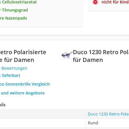
 Cellulosetriacetat
nicht für Kin
r Tönungsgrad
are Nasenpads
etro Polarisierte
Duco 1230 Retro Pol
le für Damen
für Damen
4 Bewertungen
t lieferbar
)
co-Sonnenbrille Vergleich
h und weitere Angebote
ils
Duco 1230 Retro Pola
r
Rund