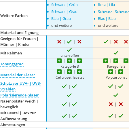
•
•
Schwarz | Grün
Rosa| Lila
•
•
Schwarz | Grau
Schwarz| Schwarz
Weitere Farben
•
•
Blau | Grau
Blau| Blau
•
•
und weitere
und weitere
Material und Eignung
Geeignet für Frauen |
Männer | Kinder
Mit Rahmen
unten offen
Tönungsgrad
Kategorie 3
Kategorie 3
Material der Gläser
Cellulosetriacetat
Polycarbonat
Schutz vor UVA- | UVB-
Strahlen
Polarisierende Gläser
Nasenpolster weich |
beweglich
Mit Beutel | Box zur
Aufbewahrung
Abmessungen