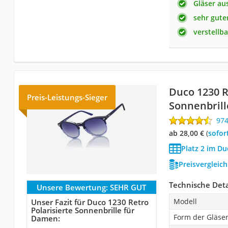
Gläser aus
sehr gute
verstellb
Duco 1230 R
Preis-Leistungs-Sieger
Sonnenbril
97
ab 28,00 €
(
Sofor
Platz 2 im Du
Preisvergleic
Technische Deta
Unsere Bewertung:
SEHR GUT
Modell
Unser Fazit für Duco 1230 Retro
Polarisierte Sonnenbrille für
Form der Gläse
Damen: