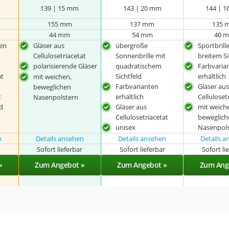
139 | 15 mm
143 | 20 mm
144 | 
155 mm
137 mm
135 
44 mm
54 mm
40 
men
Gläser aus
übergroße
Sportbrill
Cellulosetriacetat
Sonnenbrille mit
breitem Si
polarisierende Gläser
quadratischem
Farbvaria
at
Sichtfeld
erhältlich
mit weichen,
Farbvarianten
Gläser au
beweglichen
t
erhältlich
Celluloset
Nasenpolstern
d
Gläser aus
mit weich
Cellulosetriacetat
beweglich
unisex
Nasenpol
n
Details ansehen
Details ansehen
Details 
r
Sofort lieferbar
Sofort lieferbar
Sofort li
»
Zum Angebot »
Zum Angebot »
Zum Ang