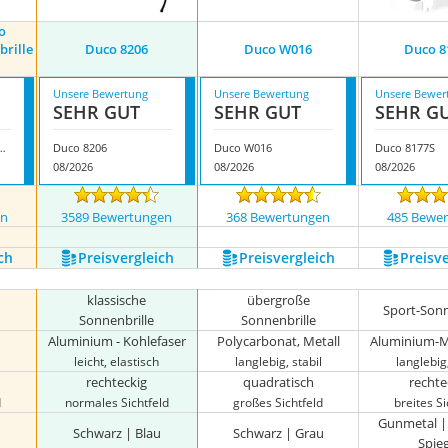
o
brille
Duco 8206
Duco W016
Duco 8
Unsere Bewertung
Unsere Bewertung
Unsere Bewer
SEHR GUT
SEHR GUT
SEHR G
larisierte Sonnenbrille für Damen
Duco 8206
Duco W016
Duco 8177S
08/2026
08/2026
08/2026
en
3589 Bewertungen
368 Bewertungen
485 Bewe
ch
Preis­vergleich
Preis­vergleich
Preis­v
klassische
übergroße
Sport-Sonn
Sonnenbrille
Sonnenbrille
Aluminium - Kohlefaser
Polycarbonat, Metall
Aluminium-
leicht, elastisch
langlebig, stabil
langlebig,
rechteckig
quadratisch
rechte
d
normales Sichtfeld
großes Sichtfeld
breites Si
Gunmetal |
Schwarz | Blau
Schwarz | Grau
Spie