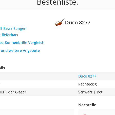
Bestenliste.
Duco 8277
05 Bewertungen
t lieferbar
)
co-Sonnenbrille Vergleich
h und weitere Angebote
ils
Duco 8277
r
Rechteckig
lls | der Gläser
Schwarz | Rot
Nachteile