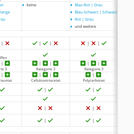
•
•
•
un
keine
Blau-Rot | Grau
Silbe
•
•
Orange
Blau-Schwarz | Schwarz
Schwa
•
•
rau
Rot | Grau
Schwa
•
•
und weitere
und w
offen
rie 3
Kategorie 3
Kategorie 3
riacetat
Cellulosetriacetat
Polycarbonat
Cel