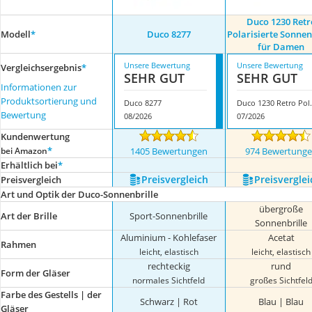
Duco 1230 Retr
Modell
*
Duco 8277
Polarisierte Sonnen
für Damen
Unsere Bewertung
Unsere Bewertung
Vergleichsergebnis
*
SEHR GUT
SEHR GUT
Informationen zur
Produktsortierung und
Duco 8277
Duco 1230 Retro Po
Bewertung
08/2026
07/2026
Kundenwertung
*
bei Amazon
1405 Bewertungen
974 Bewertung
Erhältlich bei
*
Preis­vergleich
Preis­verglei
Preis­vergleich
Art und Optik der Duco-Sonnenbrille
übergroße
Art der Brille
Sport-Sonnenbrille
Sonnenbrille
Aluminium - Kohlefaser
Acetat
Rahmen
leicht, elastisch
leicht, elastisch
rechteckig
rund
Form der Gläser
normales Sichtfeld
großes Sichtfel
Farbe des Gestells | der
Schwarz | Rot
Blau | Blau
Gläser