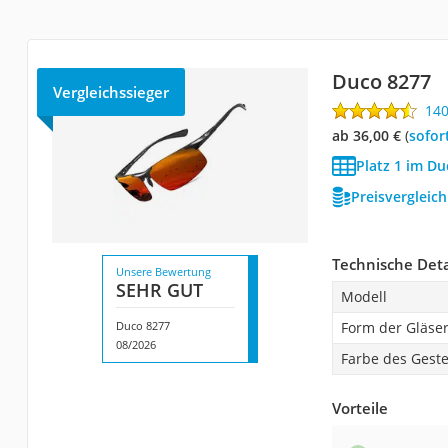
Duco 8277
Vergleichssieger
14
ab 36,00 €
(
Sofor
Platz 1 im Du
Preisvergleic
Technische Deta
Unsere Bewertung
SEHR GUT
Modell
Duco 8277
Form der Gläse
08/2026
Farbe des Geste
Vorteile