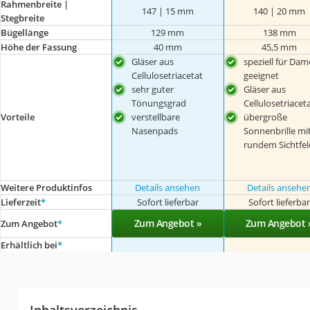
Rahmenbreite |
147 | 15 mm
140 | 20 mm
Stegbreite
Bügellänge
129 mm
138 mm
Höhe der Fassung
40 mm
45,5 mm
Gläser aus
speziell für Da
Cellulosetriacetat
geeignet
sehr guter
Gläser aus
Tönungsgrad
Cellulosetriacet
verstellbare
übergroße
Vorteile
Nasenpads
Sonnenbrille mi
rundem Sichtfel
Weitere Produktinfos
Details ansehen
Details ansehe
Lieferzeit
*
Sofort lieferbar
Sofort lieferba
Zum Angebot »
Zum Angebot 
Zum Angebot
*
Erhältlich bei
*
Inhaltsverzeichnis