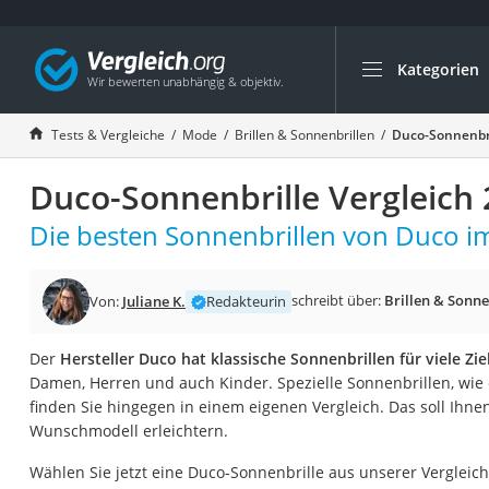
Kategorien
Die beliebtesten V
Mode
Tests & Vergleiche
Mode
Brillen & Sonnenbrillen
Duco-Sonnenbri
Boxershorts
Duco-Sonnenbrille Vergleich
Cellulite-Leggings
Herrensocken
Die besten Sonnenbrillen von Duco im
Polarisierte Sonne
Hausschuhe Herr
schreibt über:
Brillen & Sonne
Von:
Juliane K.
Redakteurin
Radunterhose Da
Der
Hersteller Duco hat klassische Sonnenbrillen für viele Z
Suunto-Uhr
Damen, Herren und auch Kinder. Spezielle Sonnenbrillen, wie
Überzieh-Sonnenbr
finden Sie hingegen in einem eigenen Vergleich. Das soll Ihn
Wunschmodell erleichtern.
RFID-Blocker
Sneaker Herren
Wählen Sie jetzt eine Duco-Sonnenbrille aus unserer Vergleich