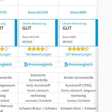
Duco
177S
Duco DC2141
Duco K001
Sonnenb
tung
Unsere Bewertung
Unsere Bewertung
Unsere
UT
GUT
GUT
GUT
Duco DC2141
Duco K001
08/2026
08/2026
08/202
rtungen
183 Bewertungen
297 Bewertungen
2183
ergleich
Preis­vergleich
Preis­vergleich
P
klassische
enbrille
Kinder-Sonnenbrille
Spor
Sonnenbrille
Magnesium
Holz, Kunststoff
Kunststoff (TPPE)
Alumi
 stabil
leicht, elastisch
leicht, elastisch, biegsam
lan
ckig
rechteckig
rechteckig
q
chtfeld
normales Sichtfeld
breites Sichtfeld
gro
 Mercury
Schwarz-Braun | Schwarz
Schwarz-Grün | Schwarz
Sch
gel