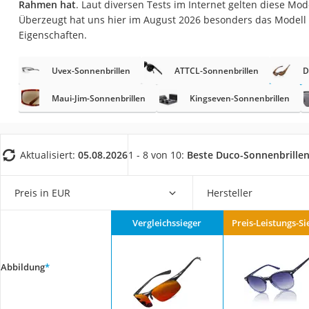
Rahmen hat
. Laut diversen Tests im Internet gelten diese Mo
Geldbörse Herren
Überzeugt hat uns hier im August 2026 besonders das Modell
Knirps-Regenschi
Eigenschaften.
Periodenunterwäs
Uvex-Sonnenbrillen
ATTCL-Sonnenbrillen
D
RFID-Schutzkarte
Motorradbrillen
Maui-Jim-Sonnenbrillen
Kingseven-Sonnenbrillen
Lederhose
Ausweishülle
Aktualisiert:
05.08.2026
1 - 8 von 10:
Beste Duco-Sonnenbrille
Bademantel Herre
Beheizbare Hands
Preis in EUR
Hersteller
Gesundheitsschu
Vergleichssieger
Preis-Leistungs-Si
Service
Abbildung
*