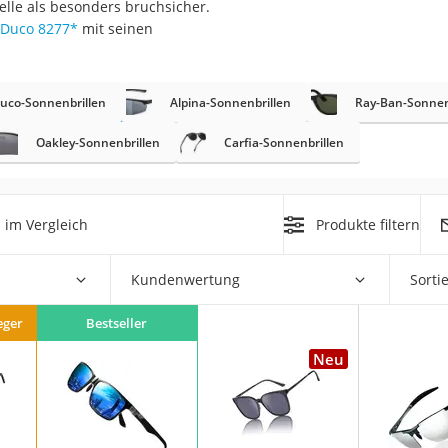
delle als besonders bruchsicher.
Duco 8277
*
mit seinen
rm
che
uco-Sonnenbrillen
Alpina-Sonnenbrillen
Ray-Ban-Sonnen
Oakley-Sonnenbrillen
Carfia-Sonnenbrillen
n
im Vergleich
Produkte filtern
n
chuhe
Kundenwertung
Sorti
he
eger
Bestseller
Neu