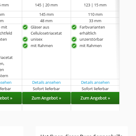
16 mm
145 | 20 mm
123 | 15 mm
1
mm
145 mm
110 mm
mm
48 mm
33 mm
e mit
Gläser aus
Farbvarianten
spez
chtfeld
Cellulosetriacetat
erhältlich
gee
nten
unisex
unzerstörbar
Spor
gro
mit Rahmen
mit Rahmen
s
Far
riacetat
erhä
en,
en
stern
ansehen
Details ansehen
Details ansehen
eferbar
Sofort lieferbar
Sofort lieferbar
Sof
ebot »
Zum Angebot »
Zum Angebot »
Zu