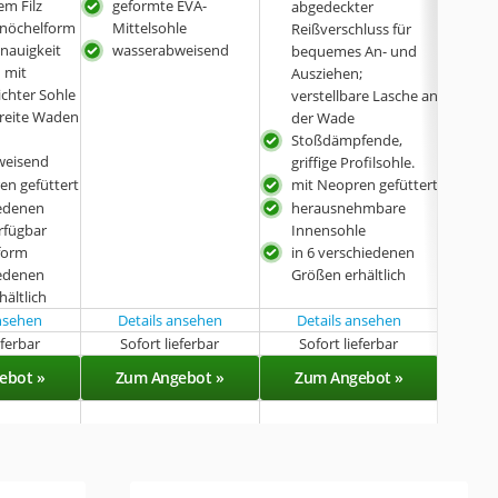
em Filz
geformte EVA-
abgedeckter
gut
Knöchelform
Mittelsohle
Reißverschluss für
enauigkeit
wasserabweisend
bequemes An- und
 mit
Ausziehen;
ichter Sohle
verstellbare Lasche an
breite Waden
der Wade
Stoßdämpfende,
weisend
griffige Profilsohle.
en gefüttert
mit Neopren gefüttert
iedenen
herausnehmbare
rfügbar
Innensohle
form
in 6 verschiedenen
Größen erhältlich
iedenen
ältlich
ansehen
Details ansehen
Details ansehen
eferbar
Sofort lieferbar
Sofort lieferbar
Sof
ebot »
Zum Angebot »
Zum Angebot »
Zu