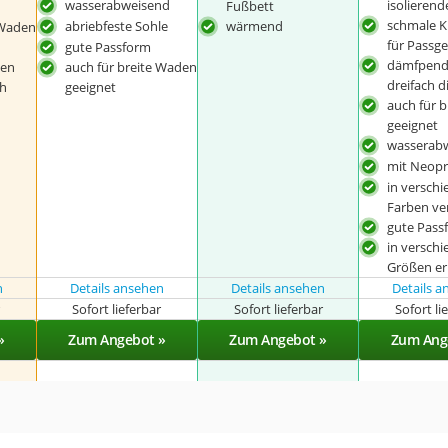
wasserabweisend
isolierend
Fußbett
schmale 
abriebfeste Sohle
wärmend
 Waden
für Passg
gute Passform
dämfpend
nen
auch für breite Waden
dreifach d
ch
geeignet
auch für 
geeignet
wasserab
mit Neopr
in versch
Farben ve
gute Pass
in versch
Größen erh
n
Details ansehen
Details ansehen
Details 
r
Sofort lieferbar
Sofort lieferbar
Sofort li
»
Zum Angebot »
Zum Angebot »
Zum Ang