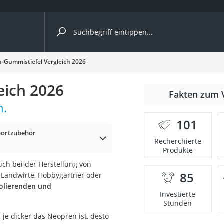
ergleiche nach Kategorie
-Gummistiefel Vergleich 2026
eich 2026
Fakten zum 
h.
er
101
portzubehör
Recherchierte
Produkte
auch bei der Herstellung von
85
, Landwirte, Hobbygärtner oder
olierenden und
Investierte
Stunden
 je dicker das Neopren ist, desto