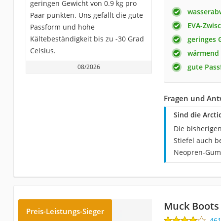
geringen Gewicht von 0.9 kg pro
wasserab
Paar punkten. Uns gefällt die gute
EVA-Zwis
Passform und hohe
Kältebeständigkeit bis zu -30 Grad
geringes 
Celsius.
wärmend
gute Pas
08/2026
Fragen und Ant
Sind die Arct
Die bisherigen
Stiefel auch 
Neopren-Gummi
Muck Boots
Preis-Leistungs-Sieger
46