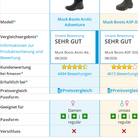
Muck Boots Arctic
Modell
*
Muck Boots ASP-3
Adventure
Unsere Bewertung
Unsere Bewertung
Vergleichsergebnis
*
SEHR GUT
SEHR GUT
Informationen zur
Produktsortierung und
Muck Boots Arctic Adventure
Muck Boots ASP-333
Bewertung
08/2026
08/2026
Kundenwertung
*
bei Amazon
4494 Bewertungen
4615 Bewertung
Erhältlich bei
*
Preis­vergleich
Preis­verglei
Preis­vergleich
Passform
Geeignet für
Damen
unisex
Passform
regulär
regulär
Verschluss