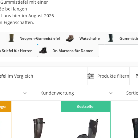
-Gummistiefel mit einer
erren
üße bei langen
llen
 uns hier im August 2026
n Eigenschaften.
Neopren-Gummistiefel
Watschuhe
Gummistie
Stiefel für Herren
Dr. Martens für Damen
r
fel
im Vergleich
Produkte filtern
rren
eiten
Kundenwertung
Sorti
eger
Bestseller