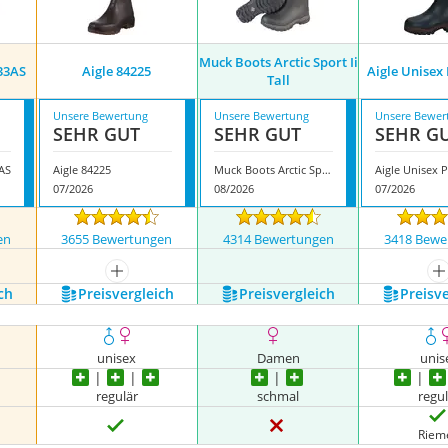
Muck Boots Arctic Sport Ii
33AS
Aigle 84225
Aigle Unisex
Tall
Unsere Bewertung
Unsere Bewertung
Unsere Bewer
SEHR GUT
SEHR GUT
SEHR G
AS
Aigle 84225
Muck Boots Arctic Sport Ii Tall
07/2026
08/2026
07/2026
en
3655 Bewertungen
4314 Bewertungen
3418 Bewe
mehr anzeigen
m
ch
Preis­vergleich
Preis­vergleich
Preis­v
unisex
Damen
unis
regulär
schmal
regu
Riem