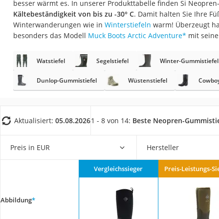
besser wärmt es. In unserer Produkttabelle finden Si Neopren
Trekkingschuhe H
Kältebeständigkeit von bis zu -30° C
. Damit halten Sie Ihre F
Reisetasche mit Ro
Winterwanderungen wie in
Winterstiefeln
warm! Überzeugt hat
besonders das Modell
Muck Boots Arctic Adventure
*
mit seine
Klimmzugstation
Koffer
Watstiefel
Segelstiefel
Winter-Gummistiefel
Nachtsichtgerät
Dunlop-Gummistiefel
Wüstenstiefel
Cowboy 
Faltschloss
Handgepäck-Koffe
Vibrationsplatte
Aktualisiert:
05.08.2026
1 - 8 von 14:
Beste Neopren-Gummistie
Wanderschuhe He
Preis in EUR
Hersteller
Sicherheitsweste R
Service
Vergleichssieger
Preis-Leistungs-Si
Abbildung
*