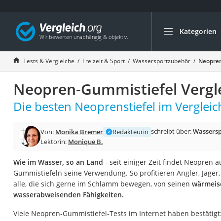
Kategorien
Die beliebtesten V
Freizeit & Sport
Tests & Vergleiche
Freizeit & Sport
Wassersportzubehör
Neopren
Gartentrampolin
Neopren-Gummistiefel Vergl
Trampolin
Metalldetektor
Die besten Neoprenstiefel im Vergleic
Eufab-Fahrradträg
schreibt über:
Wassers
Von:
Monika Bremer
Redakteurin
Trampolin 366 cm
Lektorin:
Monique B.
Fahrradschloss
Wie im Wasser, so an Land
- seit einiger Zeit findet Neopren 
Aluminium-Koffer
Gummistiefeln seine Verwendung. So profitieren Angler, Jäger
Futterboot
alle, die sich gerne im Schlamm bewegen, von seinen
wärmeis
wasserabweisenden Fähigkeiten.
Air Bike
E-Bike-Dreirad
Viele Neopren-Gummistiefel-Tests im Internet haben bestätigt: