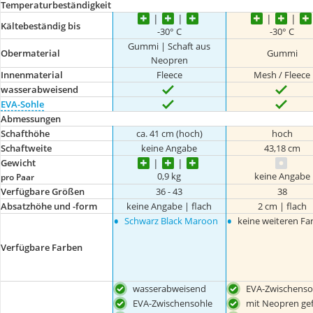
Temperaturbeständigkeit
Kältebeständig bis
-30° C
-30° C
Gummi | Schaft aus
Obermaterial
Gummi
Neopren
Innenmaterial
Fleece
Mesh / Fleece
wasserabweisend
EVA-Sohle
Abmessungen
Schafthöhe
ca. 41 cm (hoch)
hoch
Schaftweite
keine Angabe
43,18 cm
Gewicht
0,9 kg
keine Angabe
pro Paar
Verfügbare Größen
36 - 43
38
Absatzhöhe und -form
keine Angabe | flach
2 cm | flach
•
•
Schwarz Black Maroon
keine weiteren Fa
Verfügbare Farben
wasserabweisend
EVA-Zwischenso
EVA-Zwischensohle
mit Neopren gef