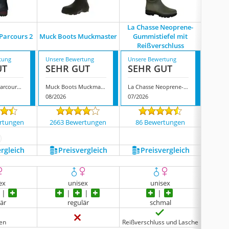
La Chasse Neoprene-
 Parcours 2
Muck Boots Muckmaster
Gummistiefel mit
Muck Bo
Reißverschluss
tung
Unsere Bewertung
Unsere Bewertung
Unsere
UT
SEHR GUT
SEHR GUT
SEH
Aigle Unisex Parcours 2
Muck Boots Muckmaster
La Chasse Neoprene-Gummistiefel mit Reißverschluss
08/2026
07/2026
08/202
rtungen
2663 Bewertungen
86 Bewertungen
1586
ehr anzeigen
ergleich
Preis­vergleich
Preis­vergleich
P
ex
unisex
unisex
lär
regulär
schmal
en
Reißverschluss und Lasche