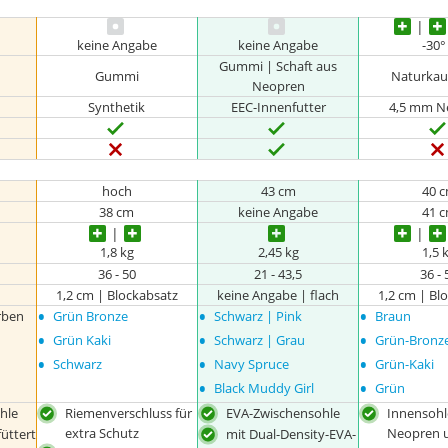
keine Angabe
keine Angabe
-30°
Gummi | Schaft aus
Gummi
Naturkau
Neopren
Synthetik
EEC-Innenfutter
4,5 mm N
hoch
43 cm
40 
38 cm
keine Angabe
41 
1,8 kg
2,45 kg
1,5 
36 - 50
21 - 43,5
36 - 
1,2 cm | Blockabsatz
keine Angabe | flach
1,2 cm | Bl
•
•
•
rben
Grün Bronze
Schwarz | Pink
Braun
•
•
•
Grün Kaki
Schwarz | Grau
Grün-Bronz
•
•
•
Schwarz
Navy Spruce
Grün-Kaki
•
•
Black Muddy Girl
Grün
hle
Riemenverschluss für
EVA-Zwischensohle
Innensohl
extra Schutz
Neopren 
üttert
mit Dual-Density-EVA-