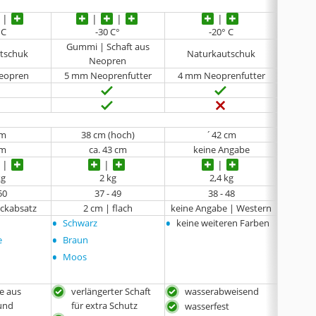
 C
-30 C°
-20° C
k
Gummi | Schaft aus
Gumm
tschuk
Naturkautschuk
Neopren
eopren
5 mm Neoprenfutter
4 mm Neoprenfutter
cm
38 cm (hoch)
´42 cm
cm
ca. 43 cm
keine Angabe
k
kg
2 kg
2,4 kg
k
50
37 - 49
38 - 48
ockabsatz
2 cm | flach
keine Angabe | Western
keine 
•
•
•
Schwarz
keine weiteren Farben
keine
•
e
Braun
•
Moos
e aus
verlängerter Schaft
wasserabweisend
was
und
für extra Schutz
wasserfest
hoh