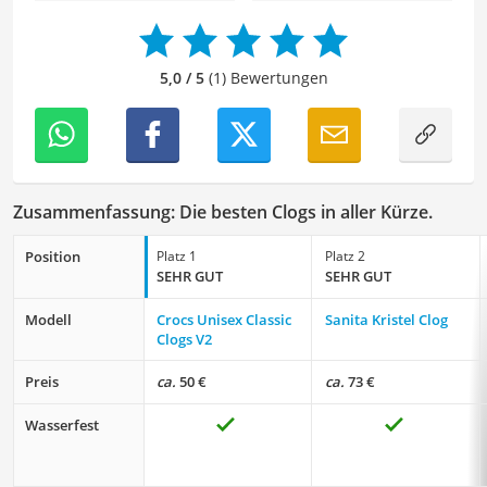
Ideen in den Lektoratsprozess ein, um sicherzustellen,
dass die Texte sowohl qualitativ hochwertig als auch
ansprechend sind.
5,0 / 5
(1) Bewertungen
Zusammenfassung: Die besten Clogs in aller Kürze.
Position
Platz 1
Platz 2
SEHR GUT
SEHR GUT
Modell
Crocs Unisex Classic
Sanita Kristel Clog
Clogs V2
Preis
ca.
50 €
ca.
73 €
Wasserfest