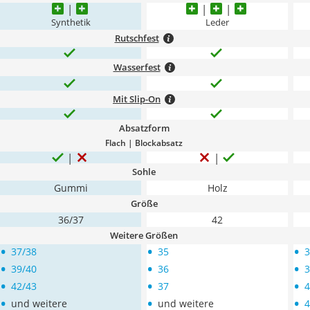
Synthetik
Leder
Rutschfest
Wasserfest
Mit Slip-On
Absatzform
Flach | Blockabsatz
Sohle
Gummi
Holz
Größe
36/37
42
Weitere Größen
•
•
•
37/38
35
3
•
•
•
39/40
36
3
•
•
•
42/43
37
4
•
•
•
und weitere
und weitere
4