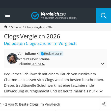
Die beliebtesten Vergleiche nach Kategorie
Vergleich
Mode
Boxershorts
Schuhe
Clogs Vergleich 2026
Cellulite-Leggings
Herrensocken
Clogs Vergleich 2026
Polarisierte Sonnenbrille
Die besten Clogs-Schuhe im Vergleich.
Hausschuhe Herren
Radunterhose Damen
Von:
Juliane K.
Redakteurin
Suunto-Uhr
schreibt über:
Schuhe
Überzieh-Sonnenbrille
Lektorin:
Janina S.
RFID-Blocker
Sneaker Herren
Bequemes Schuhwerk mit einem Hauch von rustikalem
Geldbörse Herren
Charme – so lassen sich Clogs wohl am besten beschreiben.
Knirps-Regenschirm
Dieses traditionelle Schuhwerk hat eine faszinierende
Periodenunterwäsche
Entwicklung durchgemacht und ist heute
mehr als nur ein
RFID-Schutzkarte
einfacher Holzschuh
. Clogs können Sie diversen Online-Tests
Motorradbrillen
zufolge nicht nur als
Gartenschuhe
tragen. Auch als
1 - 2 von 9:
Beste Clogs
im Vergleich
Lederhose
modisches Kleidungsstück sind Clogs voll im Trend.
Wählen