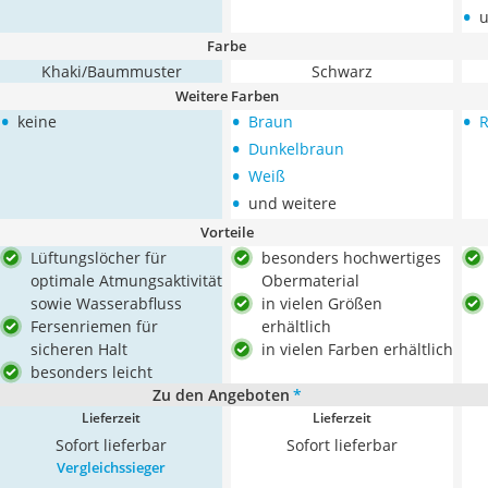
•
u
Farbe
Khaki/Baummuster
Schwarz
Weitere Farben
•
•
•
keine
Braun
R
•
Dunkelbraun
•
Weiß
•
und weitere
Vorteile
Lüftungslöcher für
besonders hochwertiges
optimale Atmungsaktivität
Obermaterial
sowie Wasserabfluss
in vielen Größen
Fersenriemen für
erhältlich
sicheren Halt
in vielen Farben erhältlich
besonders leicht
Zu den Angeboten
*
Lieferzeit
Lieferzeit
Sofort lieferbar
Sofort lieferbar
Vergleichssieger