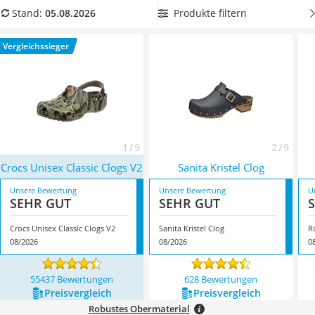
Ausweishülle
Sie jetzt aus unserer Vergleichstabelle
wasserfeste Clogs
, um
Produkte filtern
Stand:
05.08.2026
Bademantel Herren
bei jedem Wetter und in jeder Umgebung eine richtig gute
Beheizbare Handschuhe
Figur zu machen. Überzeugt hat uns hier im August 2026
Vergleichssieger
Gesundheitsschuhe
besonders das Modell
Crocs Unisex Classic Clogs V2
*
mit
Service
seinen Eigenschaften.
1 / 9
2 / 9
Crocs Unisex Classic Clogs V2
Sanita Kristel Clog
Unsere Bewertung
Unsere Bewertung
U
SEHR GUT
SEHR GUT
Crocs Unisex Classic Clogs V2
Sanita Kristel Clog
R
08/2026
08/2026
0
55437 Bewertungen
628 Bewertungen
Preis­vergleich
Preis­vergleich
Robustes Obermaterial