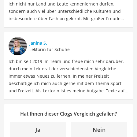
ich nicht nur Land und Leute kennenlernen dürfen,
sondern auch viel über unterschiedliche Kulturen und
insbesondere über Fashion gelernt. Mit großer Freude
möchte ich nun mein Fachwissen und meine Leidenschaft
für Bekleidung als Autorin im Bereich Mode mit Ihnen
teilen. Meine Beiträge umfassen Modetrends,
Janina S.
Stylingtipps, Produktbewertungen und Modeinspirationen
Lektorin für Schuhe
für verschiedene Anlässe.
Ich bin seit 2019 im Team und freue mich sehr darüber,
Der Clogs-Vergleich ist aus unserer Sicht besonders
durch mein Lektorat der verschiedensten Vergleiche
empfehlenswert für
Clogs-Begeisterte
.
immer etwas Neues zu lernen. In meiner Freizeit
beschäftige ich mich auch gerne mit dem Thema Sport
und Freizeit. Als Lektorin ist es meine Aufgabe, Texte auf
ihre inhaltliche Richtigkeit, sprachliche Präzision und
Lesbarkeit zu überprüfen. Mein Ziel ist es, unseren
Autoren dabei zu helfen, ihre Botschaften klar und
Hat Ihnen dieser Clogs Vergleich gefallen?
effektiv zu kommunizieren. Durch meine Leidenschaft für
das geschriebene Wort und meine breitgefächerten
Ja
Nein
Interessen, bringe ich frische Perspektiven sowie neue