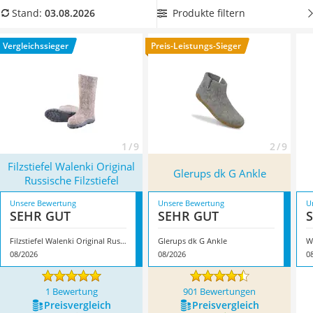
Ausweishülle
Wählen Sie jetzt aus unserer Vergleichstabelle
gefütterte
Produkte filtern
Stand:
03.08.2026
Bademantel Herren
Filzstiefel als Hausschuhe
, um auch in Ihrer Wohnung bei
Beheizbare Handschuhe
frostigen Temperaturen warme Füße zu haben. Überzeugt
Vergleichssieger
Preis-Leistungs-Sieger
Gesundheitsschuhe
hat uns hier im August 2026 besonders das Modell
Filzstiefel
Service
Walenki Original Russische Filzstiefel
*
mit seinen
Eigenschaften.
1 / 9
2 / 9
Filzstiefel Walenki Original
Glerups dk G Ankle
Russische Filzstiefel
Unsere Bewertung
Unsere Bewertung
U
SEHR GUT
SEHR GUT
Filzstiefel Walenki Original Russische Filzstiefel
Glerups dk G Ankle
Wa
08/2026
08/2026
0
1 Bewertung
901 Bewertungen
Preis­vergleich
Preis­vergleich