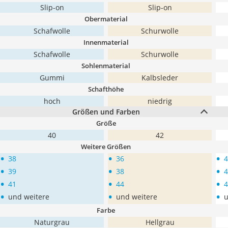
Slip-on
Slip-on
Obermaterial
Schafwolle
Schurwolle
Innenmaterial
Schafwolle
Schurwolle
Sohlenmaterial
Gummi
Kalbsleder
Schafthöhe
hoch
niedrig
Größen und Farben
Größe
40
42
Weitere Größen
•
•
•
38
36
4
•
•
•
39
38
4
•
•
•
41
44
4
•
•
•
und weitere
und weitere
u
Farbe
Naturgrau
Hellgrau