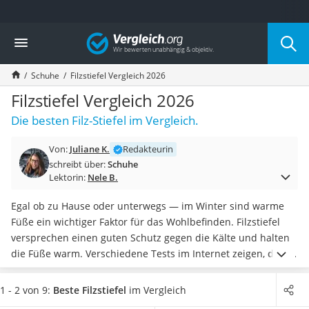
Die beliebtesten Vergleiche nach Kategorie
Vergleich
Mode
Boxershorts
Schuhe
Filzstiefel Vergleich 2026
Cellulite-Leggings
Herrensocken
Filzstiefel Vergleich 2026
Polarisierte Sonnenbrille
Die besten Filz-Stiefel im Vergleich.
Hausschuhe Herren
Radunterhose Damen
Von:
Juliane K.
Redakteurin
Suunto-Uhr
schreibt über:
Schuhe
Überzieh-Sonnenbrille
Lektorin:
Nele B.
RFID-Blocker
Sneaker Herren
Egal ob zu Hause oder unterwegs — im Winter sind warme
Geldbörse Herren
Füße ein wichtiger Faktor für das Wohlbefinden. Filzstiefel
Knirps-Regenschirm
versprechen einen guten Schutz gegen die Kälte und halten
Periodenunterwäsche
die Füße warm. Verschiedene Tests im Internet zeigen,
dass
RFID-Schutzkarte
Filz über gute Isoliereigenschaften verfügt und so die
Motorradbrillen
Wärme im Schuh bleibt
. Sowohl in
Hausschuhen
als auch in
1 - 2 von 9:
Beste Filzstiefel
im Vergleich
Lederhose
Winterstiefeln entsteht so ein angenehmes Tragegefühl.