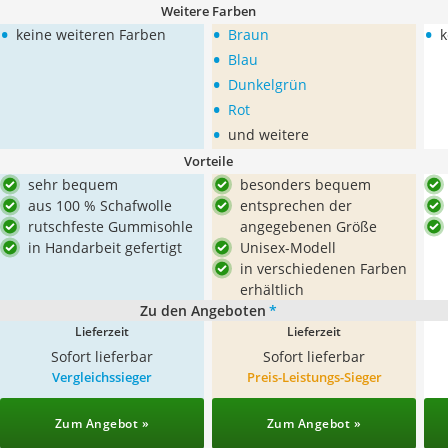
Weitere Farben
•
•
•
keine weiteren Farben
Braun
k
•
Blau
•
Dunkelgrün
•
Rot
•
und weitere
Vorteile
sehr bequem
besonders bequem
aus 100 % Schafwolle
entsprechen der
rutschfeste Gummisohle
angegebenen Größe
in Handarbeit gefertigt
Unisex-Modell
in verschiedenen Farben
erhältlich
Zu den Angeboten
*
Lieferzeit
Lieferzeit
Sofort lieferbar
Sofort lieferbar
Vergleichssieger
Preis-Leistungs-Sieger
Zum Angebot »
Zum Angebot »