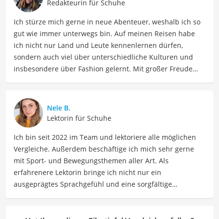
Redakteurin für Schuhe
Ich stürze mich gerne in neue Abenteuer, weshalb ich so
gut wie immer unterwegs bin. Auf meinen Reisen habe
ich nicht nur Land und Leute kennenlernen dürfen,
sondern auch viel über unterschiedliche Kulturen und
insbesondere über Fashion gelernt. Mit großer Freude
möchte ich nun mein Fachwissen und meine Leidenschaft
für Bekleidung als Autorin im Bereich Mode mit Ihnen
teilen. Meine Beiträge umfassen Modetrends,
Nele B.
Stylingtipps, Produktbewertungen und Modeinspirationen
Lektorin für Schuhe
für verschiedene Anlässe.
Ich bin seit 2022 im Team und lektoriere alle möglichen
Der Filzstiefel-Vergleich ist aus unserer Sicht besonders
Vergleiche. Außerdem beschäftige ich mich sehr gerne
empfehlenswert für
Stiefel-Begeisterte
.
mit Sport- und Bewegungsthemen aller Art. Als
erfahrenere Lektorin bringe ich nicht nur ein
ausgeprägtes Sprachgefühl und eine sorgfältige
Arbeitsweise mit, sondern auch mein Interesse an
sportlichen Aktivitäten. Durch meine Tätigkeit als Lektorin