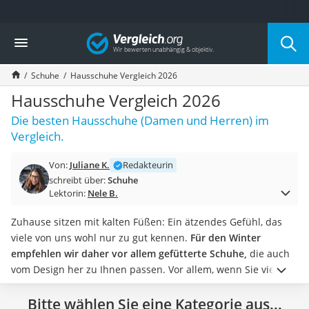
Die beliebtesten Vergleiche nach Kategorie
Vergleich
Mode
Boxershorts
Schuhe
Hausschuhe Vergleich 2026
Cellulite-Leggings
Herrensocken
Hausschuhe Vergleich 2026
Polarisierte Sonnenbrille
Die besten Hausschuhe (Damen und Herren) im
Hausschuhe Herren
Vergleich.
Radunterhose Damen
Suunto-Uhr
Von:
Juliane K.
Redakteurin
Überzieh-Sonnenbrille
schreibt über:
Schuhe
RFID-Blocker
Lektorin:
Nele B.
Sneaker Herren
Geldbörse Herren
Zuhause sitzen mit kalten Füßen: Ein ätzendes Gefühl, das
Knirps-Regenschirm
viele von uns wohl nur zu gut kennen.
Für den Winter
Periodenunterwäsche
empfehlen wir daher vor allem gefütterte Schuhe,
die auch
RFID-Schutzkarte
vom Design her zu Ihnen passen. Vor allem, wenn Sie viel
Motorradbrillen
Parkett oder Laminat verlegt haben,
sollten Hausschuhe
Lederhose
darüber hinaus dringend rutschfest sein.
Bitte wählen Sie eine Kategorie aus...
Im Sommer sind