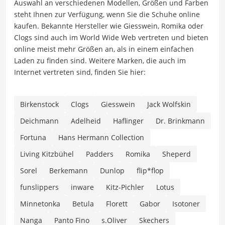
Auswahl an verschiedenen Modellen, Größen und Farben
steht Ihnen zur Verfügung, wenn Sie die Schuhe online
kaufen. Bekannte Hersteller wie Giesswein, Romika oder
Clogs sind auch im World Wide Web vertreten und bieten
online meist mehr Größen an, als in einem einfachen
Laden zu finden sind. Weitere Marken, die auch im
Internet vertreten sind, finden Sie hier:
Birkenstock
Clogs
Giesswein
Jack Wolfskin
Deichmann
Adelheid
Haflinger
Dr. Brinkmann
Fortuna
Hans Hermann Collection
Living Kitzbühel
Padders
Romika
Sheperd
Sorel
Berkemann
Dunlop
flip*flop
funslippers
inware
Kitz-Pichler
Lotus
Minnetonka
Betula
Florett
Gabor
Isotoner
Nanga
Panto Fino
s.Oliver
Skechers