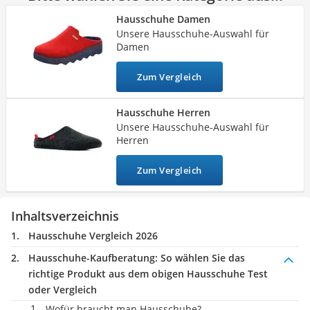
Ausweishülle
derartige Modelle jedoch zu warm.
Setzen Sie dann vor allem
Hausschuhe Damen
Bademantel Herren
auf atmungsaktive Produkte,
die auf Innenfutter komplett
Unsere Hausschuhe-Auswahl für
Beheizbare Handschuhe
verzichten. Am besten wählen Sie gleich für beide
Damen
Gesundheitsschuhe
Jahreszeiten ein passendes Paar aus unserer Test- bzw.
Service
Vergleichstabelle. So sind Sie für das gesamte Jahr bestens
Zum Vergleich
gewappnet.
Hausschuhe Herren
Unsere Hausschuhe-Auswahl für
Herren
Zum Vergleich
Inhaltsverzeichnis
Hausschuhe Vergleich 2026
Hausschuhe-Kaufberatung
: So wählen Sie das
richtige Produkt aus dem obigen Hausschuhe Test
oder Vergleich
Wofür braucht man Hausschuhe?