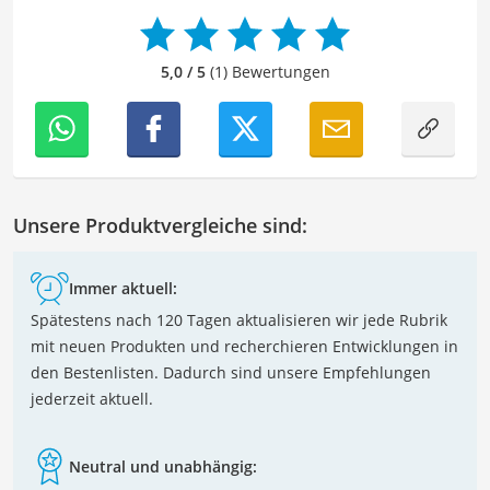
zu überprüfen sowie gegebenenfalls zu verbessern. Mit
meinem Hintergrund im Bereich Sport und meiner Liebe
zur geschriebenen Sprache trage ich dazu bei, dass
5,0 / 5
(1) Bewertungen
unsere Vergleiche ansprechend, verständlich sowie
fehlerfrei sind.
Unsere Produktvergleiche sind:
Immer aktuell:
Spätestens nach 120 Tagen aktualisieren wir jede Rubrik
mit neuen Produkten und recherchieren Entwicklungen in
den Bestenlisten. Dadurch sind unsere Empfehlungen
jederzeit aktuell.
Neutral und unabhängig: