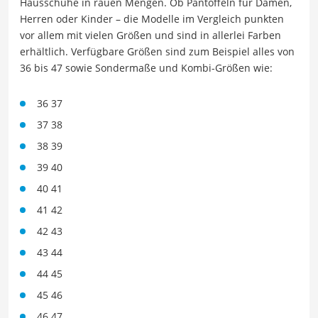
Hausschuhe in rauen Mengen. Ob Pantoffeln für Damen,
Herren oder Kinder – die Modelle im Vergleich punkten
vor allem mit vielen Größen und sind in allerlei Farben
erhältlich. Verfügbare Größen sind zum Beispiel alles von
36 bis 47 sowie Sondermaße und Kombi-Größen wie:
36 37
37 38
38 39
39 40
40 41
41 42
42 43
43 44
44 45
45 46
46 47