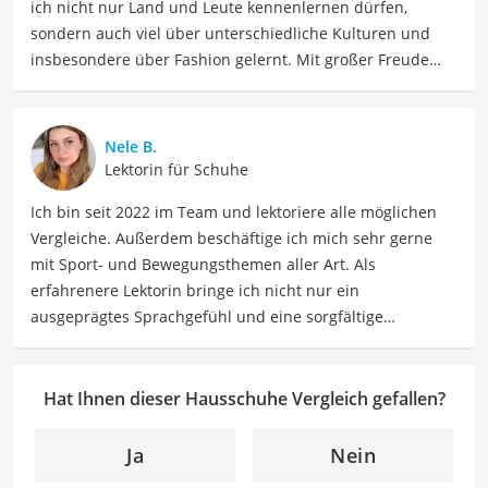
ich nicht nur Land und Leute kennenlernen dürfen,
sondern auch viel über unterschiedliche Kulturen und
insbesondere über Fashion gelernt. Mit großer Freude
möchte ich nun mein Fachwissen und meine Leidenschaft
für Bekleidung als Autorin im Bereich Mode mit Ihnen
teilen. Meine Beiträge umfassen Modetrends,
Nele B.
Stylingtipps, Produktbewertungen und Modeinspirationen
Lektorin für Schuhe
für verschiedene Anlässe.
Ich bin seit 2022 im Team und lektoriere alle möglichen
Vergleiche. Außerdem beschäftige ich mich sehr gerne
mit Sport- und Bewegungsthemen aller Art. Als
erfahrenere Lektorin bringe ich nicht nur ein
ausgeprägtes Sprachgefühl und eine sorgfältige
Arbeitsweise mit, sondern auch mein Interesse an
sportlichen Aktivitäten. Durch meine Tätigkeit als Lektorin
kann ich dazu beitragen, Texte inhaltlich präzise, gut
Hat Ihnen dieser Hausschuhe Vergleich gefallen?
strukturiert und sprachlich einwandfrei zu gestalten.
Mein Ziel ist es, unsere Inhalte auf ihre inhaltliche
Ja
Nein
Kohärenz, logische Schlüssigkeit und stilistische Qualität