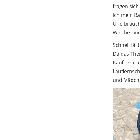
dazu bei, dass unsere Vergleiche
fragen sich
ansprechend, verständlich sowie
ich mein B
fehlerfrei sind.
Und brauch
Welche sind
Schnell fäl
Da das Them
Kaufberatu
Lauflernsch
und Mädche