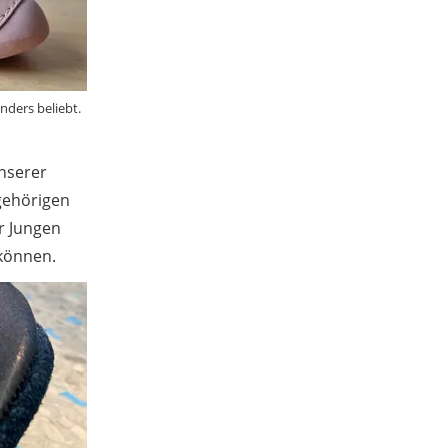
ders beliebt.
unserer
gehörigen
r Jungen
 können.