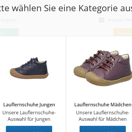
tte wählen Sie eine Kategorie aus
er
hren
er
uto
g
m
der
Hubschrauber
Lauflernschuhe Jungen
Lauflernschuhe Mädchen
Unsere Lauflernschuhe-
Unsere Lauflernschuhe-
Auswahl für Jungen
Auswahl für Mädchen