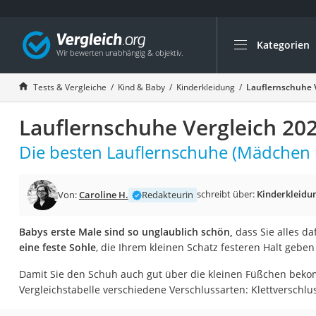
Kategorien
Die beliebtesten V
Kind & Baby
Tests & Vergleiche
Kind & Baby
Kinderkleidung
Lauflernschuhe 
Babyphone mit 2 
Lauflernschuhe Vergleich 20
Walkie-Talkie Kind
Kindermatratzen
Die besten Lauflernschuhe (Mädchen u
Babywippe
Rollschuhe für Kin
schreibt über:
Kinderkleidu
Von:
Caroline H.
Redakteurin
Tischkicker
Babys erste Male sind so unglaublich schön,
dass Sie alles d
Laufrad
eine feste Sohle
, die Ihrem kleinen Schatz festeren Halt geben
Kinderschubkarre
Damit Sie den Schuh auch gut über die kleinen Füßchen beko
Babyschlafsack
Vergleichstabelle verschiedene Verschlussarten: Klettverschl
Kinderuhr