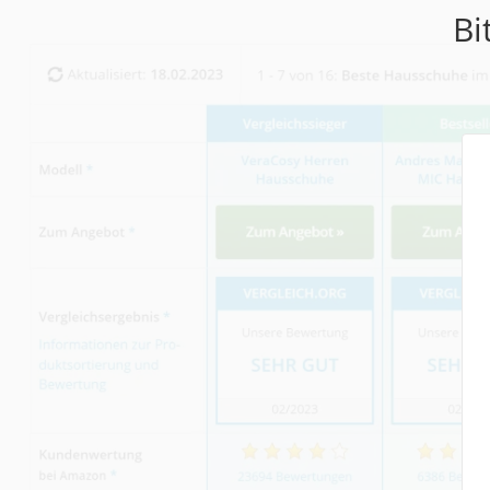
Babyphone
Bi
Treppenschutzgitt
Kindersitz ab 4 Ja
Kinderroller 3 Räd
Ferngesteuertes A
Kindersitz 15–36 k
Kinderfahrradhel
Barfußschuhe Kin
Kinder-Mikroskop
Ferngesteuerter 
Service