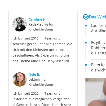
Das Wich
Caroline H.
Redakteurin für
Lauflern
Kinderkleidung
Abrollb
Ich bin seit 2016 im Team und
Es gibt 
schreibe gerne über alle Themen, die
Robben m
sich mit den Kleinsten unter uns
die erst
beschäftigen. Als Expertin rund um
das Thema Kind und Baby lasse ich
Beim Ka
Sie gerne an meinem Wissen
die wich
teilhaben. Mit einem starken
Nele B.
Interesse an elterlicher Beratung und
Lektorin für
Erziehung biete ich so informative wie
Kinderkleidung
auch einfühlsame Texte für Eltern
Ich bin seit 2022 im Team und
sowie Betreuer. Meine Beiträge
lektoriere alle möglichen Vergleiche.
behandeln Themen wie
Außerdem beschäftige ich mich sehr