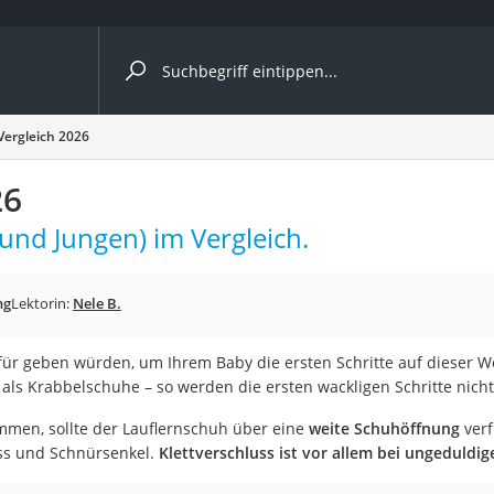
ergleiche nach Kategorie
Vergleich 2026
Kameras
26
er
nd Jungen) im Vergleich.
der
ng
Lektorin:
Nele B.
afür geben würden, um Ihrem Baby die ersten Schritte auf dieser W
 als Krabbelschuhe – so werden die ersten wackligen Schritte nicht 
mmen, sollte der Lauflernschuh über eine
weite Schuhöffnung
ver
uss und Schnürsenkel.
Klettverschluss ist vor allem bei ungeduldig