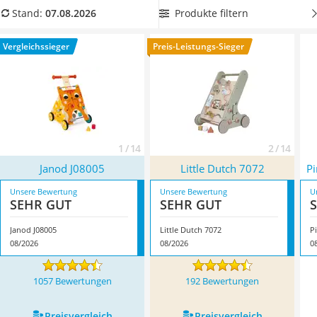
Kinderfahrradhelm
ab einem Jahr. Sind an dem Wägelchen Spielzeuge oder
Produkte filtern
Stand:
07.08.2026
Barfußschuhe Kinder
Rädchen angebracht, bleibt es noch nach dem erlernten
Kinder-Mikroskop
Laufen als Spielkamerad interessant. Überzeugt hat uns hier
Vergleichssieger
Preis-Leistungs-Sieger
Ferngesteuerter Hubschrauber
im August 2026 besonders das Modell
Janod J08005
*
mit
Service
seinen Eigenschaften.
1 / 14
2 / 14
Janod J08005
Little Dutch 7072
Pi
Unsere Bewertung
Unsere Bewertung
U
SEHR GUT
SEHR GUT
Janod J08005
Little Dutch 7072
P
08/2026
08/2026
0
1057 Bewertungen
192 Bewertungen
Preis­vergleich
Preis­vergleich