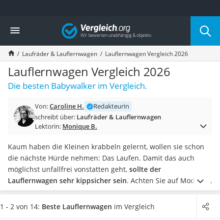
Die beliebtesten Vergleiche nach Kategorie
Vergleich
Kind & Baby
Babyphone mit 2 Kameras
Laufräder & Lauflernwagen
Lauflernwagen Vergleich 2026
Walkie-Talkie Kinder
Kindermatratzen
Lauflernwagen Vergleich 2026
Babywippe
Die besten Babywalker im Vergleich.
Rollschuhe für Kinder
Tischkicker
Von:
Caroline H.
Redakteurin
Laufrad
schreibt über:
Laufräder & Lauflernwagen
Kinderschubkarre
Lektorin:
Monique B.
Babyschlafsack
Kinderuhr
Kaum haben die Kleinen krabbeln gelernt, wollen sie schon
Babyphone
die nächste Hürde nehmen: Das Laufen. Damit das auch
Treppenschutzgitter
möglichst unfallfrei vonstatten geht,
sollte der
Kindersitz ab 4 Jahren
Lauflernwagen sehr kippsicher sein
. Achten Sie auf Modelle
Kinderroller 3 Räder
aus Holz, da diese in der Regel stabiler und frei von
Ferngesteuertes Auto
Giftstoffen sind.
Je nach Größe eignen sich einige
1 - 2 von 14:
Beste Lauflernwagen
im Vergleich
Kindersitz 15–36 kg
Laufgestelle eher für 6 Monate alte Kinder
und einige erst