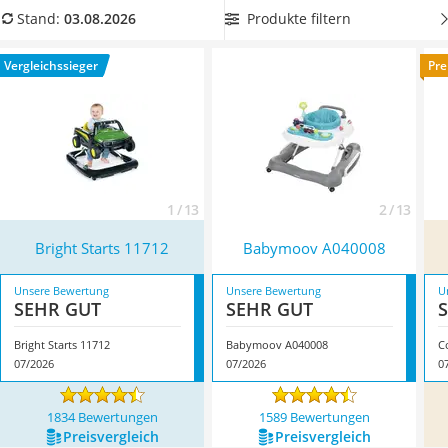
Kinderfahrradhelm
Laufen mit viel Spaß und Freude lernt. Überzeugt hat uns
Produkte filtern
Stand:
03.08.2026
Barfußschuhe Kinder
hier im August 2026 besonders das Modell
Bright Starts
Kinder-Mikroskop
11712
*
mit seinen Eigenschaften.
Vergleichssieger
Pre
Ferngesteuerter Hubschrauber
Service
1 / 13
2 / 13
Bright Starts 11712
Babymoov A040008
Unsere Bewertung
Unsere Bewertung
U
SEHR GUT
SEHR GUT
Bright Starts 11712
Babymoov A040008
C
07/2026
07/2026
0
1834 Bewertungen
1589 Bewertungen
Preis­vergleich
Preis­vergleich