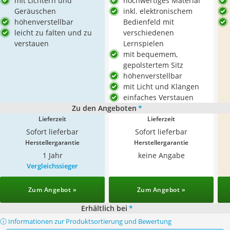
mit Lichtern und
hochwertiges Material
Geräuschen
inkl. elektronischem
höhenverstellbar
Bedienfeld mit
leicht zu falten und zu
verschiedenen
verstauen
Lernspielen
mit bequemem,
gepolstertem Sitz
höhenverstellbar
mit Licht und Klängen
einfaches Verstauen
Zu den Angeboten
*
Lieferzeit
Lieferzeit
Sofort lieferbar
Sofort lieferbar
Herstellergarantie
Herstellergarantie
1 Jahr
keine Angabe
Vergleichssieger
Zum Angebot »
Zum Angebot »
Erhältlich bei
*
ⓘ Informationen zur Produktsortierung und Bewertung