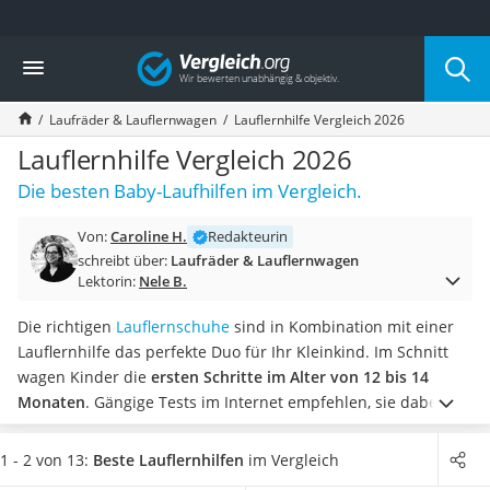
Die beliebtesten Vergleiche nach Kategorie
Vergleich
Kind & Baby
Babyphone mit 2 Kameras
Laufräder & Lauflernwagen
Lauflernhilfe Vergleich 2026
Walkie-Talkie Kinder
Kindermatratzen
Lauflernhilfe Vergleich 2026
Babywippe
Die besten Baby-Laufhilfen im Vergleich.
Rollschuhe für Kinder
Tischkicker
Von:
Caroline H.
Redakteurin
Laufrad
schreibt über:
Laufräder & Lauflernwagen
Kinderschubkarre
Lektorin:
Nele B.
Babyschlafsack
Kinderuhr
Die richtigen
Lauflernschuhe
sind in Kombination mit einer
Babyphone
Lauflernhilfe das perfekte Duo für Ihr Kleinkind. Im Schnitt
Treppenschutzgitter
wagen Kinder die
ersten Schritte im Alter von 12 bis 14
Kindersitz ab 4 Jahren
Monaten
. Gängige Tests im Internet empfehlen, sie dabei
Kinderroller 3 Räder
durch einen Lauflernwagen zu unterstützen.
Wählen Sie jetzt
Ferngesteuertes Auto
aus unserer Vergleichstabelle
eine Lauflernhilfe zum
1 - 2 von 13:
Beste Lauflernhilfen
im Vergleich
Kindersitz 15–36 kg
Hineinsetzen inklusive Spielfunktion
, damit Ihr Kind das