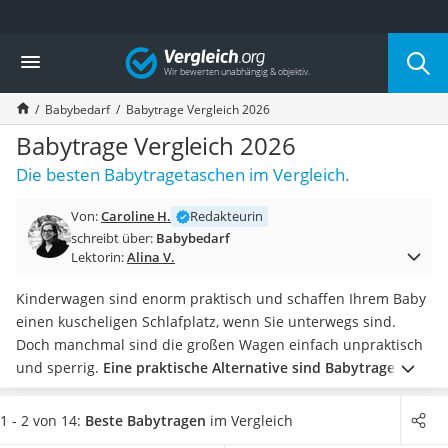
Die beliebtesten Vergleiche nach Kategorie
Vergleich
Kind & Baby
Babyphone mit 2 Kameras
Babybedarf
Babytrage Vergleich 2026
Walkie-Talkie Kinder
Kindermatratzen
Babytrage Vergleich 2026
Babywippe
Die besten Babytragetaschen im Vergleich.
Rollschuhe für Kinder
Tischkicker
Von:
Caroline H.
Redakteurin
Laufrad
schreibt über:
Babybedarf
Kinderschubkarre
Lektorin:
Alina V.
Babyschlafsack
Kinderuhr
Kinderwagen sind enorm praktisch und schaffen Ihrem Baby
Babyphone
einen kuscheligen Schlafplatz, wenn Sie unterwegs sind.
Treppenschutzgitter
Doch manchmal sind die großen Wagen einfach unpraktisch
Kindersitz ab 4 Jahren
und sperrig.
Eine praktische Alternative sind Babytragen
.
Kinderroller 3 Räder
Der direkte Kontakt zu Ihrem Kind stärkt nicht nur die
Ferngesteuertes Auto
Bindung zwischen Ihnen: Ob
Bauch-, Rücken- oder
1 - 2 von 14:
Beste Babytragen
im Vergleich
Kindersitz 15–36 kg
Hüfttrage
, Sie haben die Hände frei und können sich völlig