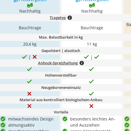
Nachhaltig
Nachhaltig
Tragetyp
Ba
Bauchtrage
Bauchtrage
Max. Belastbarkeit in kg
20,4 kg
11 kg
Gepolstert | elastisch
Anhock-Spreizhaltung
Höhenverstellbar
Neugeboreneneinsatz
Material aus kontrolliert biologischem Anbau
Vorteile
mitwachsendes Design
besonders leichtes An-
atmungsaktiv
und Ausziehen