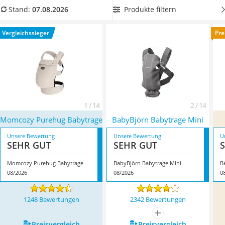
Kinderfahrradhelm
normal bewegen. Wenn Sie eine Trage für Ihr Neugeborenes
Produkte filtern
Stand:
07.08.2026
Barfußschuhe Kinder
suchen, achten Sie bei Ihrer Wahl auf spezielle Einsätze für
Kinder-Mikroskop
Neugeborene. Auf welche Modelle das zutrifft, zeigt Ihnen
Vergleichssieger
Pre
Ferngesteuerter Hubschrauber
unserer Produkttabelle. Überzeugt hat uns hier im August
Service
2026 besonders das Modell
Momcozy Purehug Babytrage
*
mit seinen Eigenschaften.
1 / 14
2 / 14
Momcozy Purehug Babytrage
BabyBjörn Babytrage Mini
Unsere Bewertung
Unsere Bewertung
U
SEHR GUT
SEHR GUT
Momcozy Purehug Babytrage
BabyBjörn Babytrage Mini
B
08/2026
08/2026
0
1248 Bewertungen
2342 Bewertungen
mehr anzeigen
Preis­vergleich
Preis­vergleich