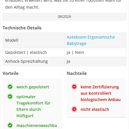
erlauben, erweitert wird, was sie zu einer robusten Wahl für
den Alltag macht.
08/2026
Technische Details
Azeekoom Ergonomische
Modell
Babytrage
Gepolstert | elastisch
Ja | Nein
Anhock-Spreizhaltung
Ja
Vorteile
Nachteile
weich gepolstert
keine Zertifizierung
aus kontrolliert
optimaler
biologischem Anbau
Tragekomfort für
Eltern durch
nicht elastisch
Hüftgurt
maschienenwaschba