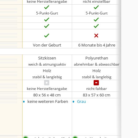
keine Herstellerangabe
nicht einstellbar
5-Punkt-Gurt
5-Punkt-Gurt
5
Von der Geburt
6 Monate bis 4 Jahre
6 Mon
Sitzkissen
Polyurethan
weich & atmungsaktiv
abnehmbar & abwaschbar
abnehm
Holz
Holz
stabil & langlebig
stabil & langlebig
keine 
keine Herstellerangabe
nicht faltbar
80 x 56 x 48 cm
83 x 57 x 60 cm
98
•
•
•
keine weiteren Farben
Grau
keine