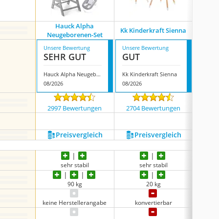
Hauck Alpha
Kk Kinderkraft Sienna
Hau
Neugeborenen-Set
Unsere Bewertung
Unsere Bewertung
Unsere
SEHR GUT
GUT
GUT
Hauck Alpha Neugeborenen-Set
Kk Kinderkraft Sienna
Hauck S
08/2026
08/2026
07/202
2997 Bewertungen
2704 Bewertungen
291
Preis­vergleich
Preis­vergleich
P
sehr stabil
sehr stabil
90 kg
20 kg
keine Herstellerangabe
konvertierbar