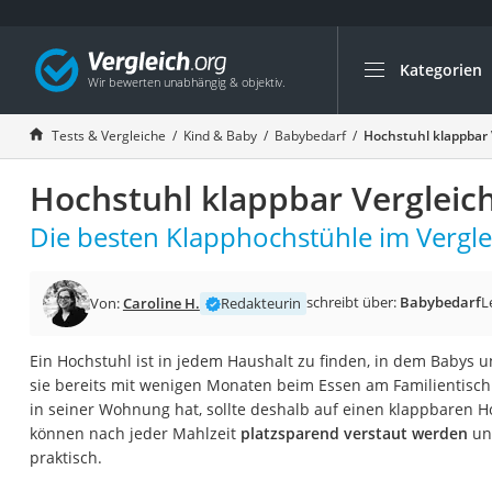
Kategorien
Die beliebtesten V
Kind & Baby
Tests & Vergleiche
Kind & Baby
Babybedarf
Hochstuhl klappbar 
Babyphone mit 2 
Hochstuhl klappbar Vergleic
Walkie-Talkie Kind
Kindermatratzen
Die besten Klapphochstühle im Vergle
Babywippe
Rollschuhe für Kin
schreibt über:
Babybedarf
L
Von:
Caroline H.
Redakteurin
Tischkicker
Ein Hochstuhl ist in jedem Haushalt zu finden, in dem Babys 
Laufrad
sie bereits mit wenigen Monaten beim Essen am Familientisch d
Kinderschubkarre
in seiner Wohnung hat, sollte deshalb auf einen klappbaren H
können nach jeder Mahlzeit
platzsparend verstaut werden
un
Babyschlafsack
praktisch.
Kinderuhr