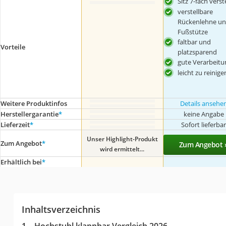
Sitz 7-fach verst
verstellbare
Rückenlehne u
Fußstütze
faltbar und
Vorteile
platzsparend
gute Verarbeitu
leicht zu reinige
Weitere Produktinfos
Details ansehe
Herstellergarantie
*
keine Angabe
Lieferzeit
*
Sofort lieferba
Unser Highlight-Produkt
Zum Angebot
*
Zum Angebot 
wird ermittelt...
Erhältlich bei
*
Inhaltsverzeichnis
Hochstuhl klappbar Vergleich 2026