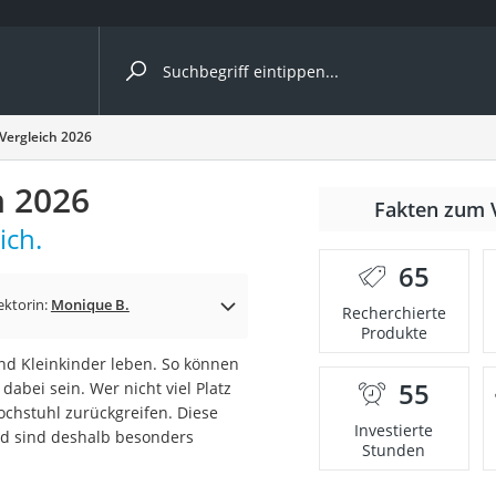
ergleiche nach Kategorie
Vergleich 2026
Kameras
h 2026
er
Fakten zum 
ich.
65
der
ektorin:
Monique B.
Recherchierte
Produkte
und Kleinkinder leben. So können
55
abei sein. Wer nicht viel Platz
ochstuhl zurückgreifen. Diese
Investierte
d sind deshalb besonders
Stunden