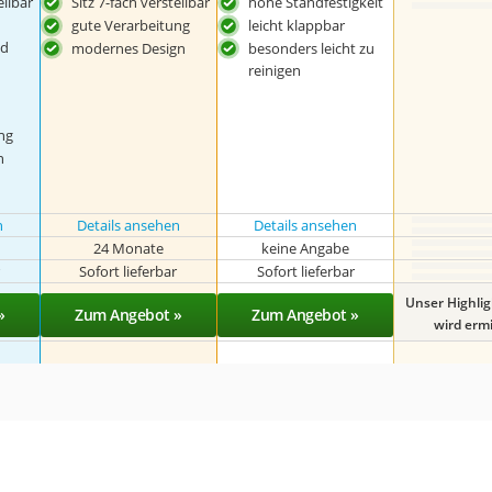
ellbar
Sitz 7-fach verstellbar
hohe Standfestigkeit
gute Verarbeitung
leicht klappbar
nd
modernes Design
besonders leicht zu
reinigen
ng
n
n
Details ansehen
Details ansehen
24 Monate
keine Angabe
r
Sofort lieferbar
Sofort lieferbar
Unser Highli
»
Zum Angebot »
Zum Angebot »
wird ermit