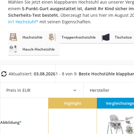
Wählen Sie jetzt einen klappbaren Hochstuhl aus unserer Vergl
Babyphone
einem
5-Punkt-Gurt ausgestattet ist, damit Ihr Kind sicher i
Treppenschutzgitt
Sicherheits-Test besteht.
Überzeugt hat uns hier im August 
in1 Hochstuhl
*
mit seinen Eigenschaften.
Kindersitz ab 4 Ja
Kinderroller 3 Räd
Hochstühle
Treppenhochstühle
Tischsitze
Ferngesteuertes A
Hauck-Hochstühle
Kindersitz 15–36 k
Kinderfahrradhel
Barfußschuhe Kin
Aktualisiert:
03.08.2026
1 - 8 von 9:
Beste Hochstühle klappba
Kinder-Mikroskop
Preis in EUR
Hersteller
Ferngesteuerter 
Service
Highlight
Vergleichssiege
Abbildung
*