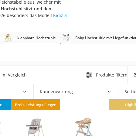
eichstabelle aus, welcher mit
m Hochstuhl sitzt und den
er
2026 besonders das Modell
Kidiz 3
hren
er
klappbare Hochstühle
Baby-Hochstühle mit Liegefunktio
uto
g
m
der
r
im Vergleich
Produkte filtern
Hubschrauber
Kundenwertung
Sorti
r
Preis-Leistungs-Sieger
Highl