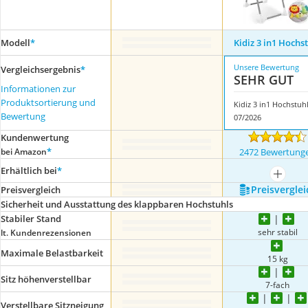
Modell
*
Kidiz 3 in1 Hochs
Unsere Bewertung
Vergleichsergebnis
*
SEHR GUT
Informationen zur
Produktsortierung und
Kidiz 3 in1 Hochstuh
Bewertung
07/2026
Kundenwertung
*
bei Amazon
2472 Bewertung
Erhältlich bei
*
mehr a
Preis­verglei
Preis­vergleich
Sicherheit und Ausstattung des klappbaren Hochstuhls
Stabiler Stand
sehr stabil
lt. Kundenrezensionen
Maximale Belastbarkeit
15 kg
Sitz höhenverstellbar
7-fach
Verstellbare Sitzneigung