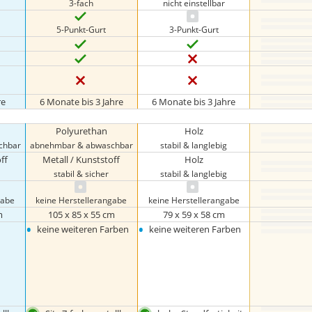
3-fach
nicht einstellbar
5-Punkt-Gurt
3-Punkt-Gurt
re
6 Monate bis 3 Jahre
6 Monate bis 3 Jahre
Polyurethan
Holz
chbar
abnehmbar & abwaschbar
stabil & langlebig
ff
Metall / Kunststoff
Holz
stabil & sicher
stabil & langlebig
gabe
keine Herstellerangabe
keine Herstellerangabe
m
105 x 85 x 55 cm
79 x 59 x 58 cm
•
•
keine weiteren Farben
keine weiteren Farben