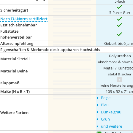
5-fach
Sicherheitsgurt
5-Punkt-Gurt
Nach EU-Norm zertifiziert
Esstisch abnehmbar
Fußstütze
höhenverstellbar
Altersempfehlung
Geburt bis 6 Jah
Eigenschaften & Merkmale des klappbaren Hochstuhls
Polyurethan
Material Sitzteil
abnehmbar & abwas
Metall / Kunststo
Material Beine
stabil & sicher
Klappmaß
keine Herstelleran
Maße (H x B x T)
103 x 52 x 71 c
•
Beige
•
Blau
•
Dunkelgrau
Weitere Farben
•
Grün
•
und weitere