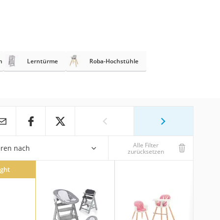
n
Lerntürme
Roba-Hochstühle
Alle Filter
eren nach
zurücksetzen
ight