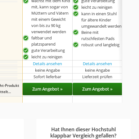
wächst mit dem Kind
gute Verarbeitung
mit
mit, kann sogar von
leicht zu reinigen
Müttern und Vätern
kann in einen Stuhl
mit einem Gewicht
für ältere Kinder
von bis zu 90 kg
umgewandelt werden
verwendet werden
Beine mit
faltbar und
rutschfesten Pads
platzsparend
robust und langlebig
gute Verarbeitung
leicht zu reinigen
Details ansehen
Details ansehen
Det
keine Angabe
keine Angabe
Sofort lieferbar
Lieferzeit prüfen
Sof
ght-Produkt
Zum Angebot »
Zum Angebot »
Zu
telt...
Hat Ihnen dieser Hochstuhl
klappbar Vergleich gefallen?