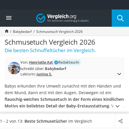
Die beliebtesten Vergleiche nach Kategorie
Vergleich
Kind & Baby
Babyphone mit 2 Kameras
Babybedarf
Schmusetuch Vergleich 2026
Walkie-Talkie Kinder
Kindermatratzen
Schmusetuch Vergleich 2026
Babywippe
Die besten Schnuffeltücher im Vergleich.
Rollschuhe für Kinder
Tischkicker
Von:
Henriette Ast
Redakteurin
Laufrad
schreibt über:
Babybedarf
Kinderschubkarre
Lektorin:
Janina S.
Babyschlafsack
Kinderuhr
Babys erkunden ihre Umwelt zunächst mit den Händen und
Babyphone
dem Mund, dann erst mit den Augen. Deswegen ist ein
Treppenschutzgitter
flauschig-weiches Schmusetuch in der Form eines kindlichen
Kindersitz ab 4 Jahren
Motivs ein beliebtes Detail der Baby-Erstausstattung
. Viele
Kinderroller 3 Räder
Kinder gewöhnen sich an ihr Schnuffeltuch aus ihren ersten
Ferngesteuertes Auto
Lebenstagen, später werden Frosch, Einhorn und Hund zum
1 - 2 von 13:
Beste Schmusetücher
im Vergleich
Kindersitz 15–36 kg
liebsten Kuscheltier.
Diverse Test-Berichte im Internet zeigen: