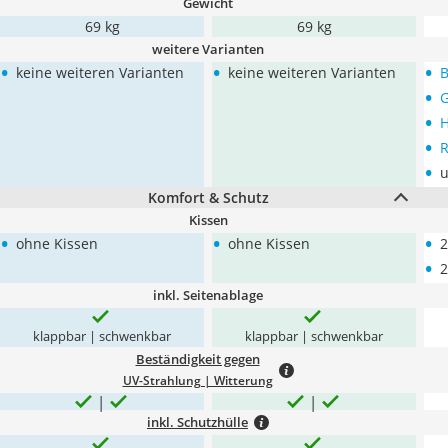
Gewicht
69 kg
69 kg
weitere Varianten
•
•
•
keine weiteren Varianten
keine weiteren Varianten
B
•
G
•
H
•
R
•
u
Komfort & Schutz
Kissen
•
•
•
ohne Kissen
ohne Kissen
2
•
2
inkl. Seitenablage
klappbar | schwenkbar
klappbar | schwenkbar
Beständigkeit gegen
UV-Strahlung | Witterung
inkl. Schutzhülle