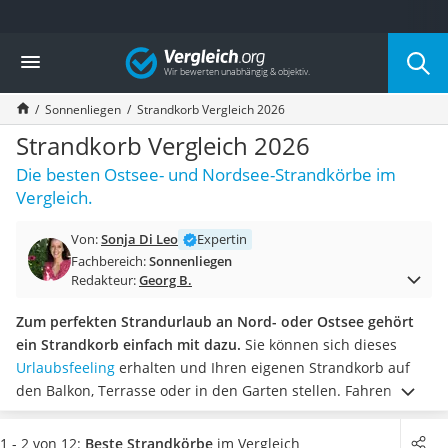
Die beliebtesten Vergleiche nach Kategorie
Vergleich
Baumarkt
Tresor feuerfest
Sonnenliegen
Strandkorb Vergleich 2026
Makita-Akku-Rasenmäher
Kappsäge
Strandkorb Vergleich 2026
Smartes Türschloss
Die besten Ostsee- und Nordsee-Strandkörbe im
Akku-Rasentrimmer
Vergleich.
Feuchtigkeitsmessgerät
Split-Klimaanlage 2 Innengeräte
Von:
Sonja Di Leo
Expertin
Pelletofen
Fachbereich:
Sonnenliegen
Bohrmaschine
Redakteur:
Georg B.
Tiefbrunnenpumpe
Fliesenschneider
Zum perfekten Strandurlaub an Nord- oder Ostsee gehört
Hochdruckreiniger
ein Strandkorb einfach mit dazu.
Sie können sich dieses
Doppelschleifer
Urlaubsfeeling
erhalten und Ihren eigenen Strandkorb auf
Überwachungskamera
den Balkon, Terrasse oder in den Garten stellen.
Fahren Sie
Benzinrasenmäher mit Elektrostart
lieber an die Nord- oder Ostsee? Ebenso wie sich die beiden
Akku-Laubsauger
Meere unterscheiden, so unterscheiden sich auch die
1 - 2 von 12:
Beste Strandkörbe
im Vergleich