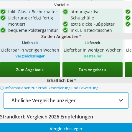
Vorteile
inkl. Glas- / Becherhalter
atmungsaktive
Lieferung erfolgt fertig
Schutzhülle
montiert
extra dicke Fußpolster
bequeme Polstergarnitur
inkl. Einstecktaschen
Zu den Angeboten
*
Lieferzeit
Lieferzeit
Lieferbar in wenigen Wochen
Lieferbar in wenigen Wochen
Li
Vergleichssieger
Bestseller
Zum Angebot »
Zum Angebot »
Erhältlich bei
*
ⓘ Informationen zur Produktsortierung und Bewertung
Ähnliche Vergleiche anzeigen
Strandkorb Vergleich 2026 Empfehlungen
Vergleichssieger