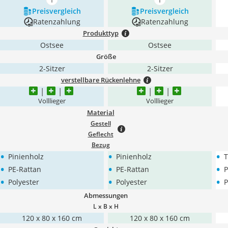
mehr anzeigen
mehr anzeigen
Preis­vergleich
Preis­vergleich
Ratenzahlung
Ratenzahlung
Produkttyp
Ostsee
Ostsee
Größe
2-Sitzer
2-Sitzer
verstellbare Rückenlehne
Volllieger
Volllieger
Material
Gestell
Geflecht
Bezug
•
•
•
Pinienholz
Pinienholz
T
•
•
•
PE-Rattan
PE-Rattan
P
•
•
•
Polyester
Polyester
P
Abmessungen
L x B x H
120 x 80 x 160 cm
120 x 80 x 160 cm