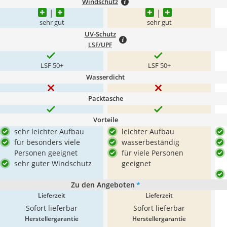
Windschutz
sehr gut
sehr gut
UV-Schutz
LSF/UPF
LSF 50+
LSF 50+
Wasserdicht
Packtasche
Vorteile
sehr leichter Aufbau
leichter Aufbau
für besonders viele
wasserbeständig
Personen geeignet
für viele Personen
sehr guter Windschutz
geeignet
Zu den Angeboten
*
Lieferzeit
Lieferzeit
Sofort lieferbar
Sofort lieferbar
Herstellergarantie
Herstellergarantie