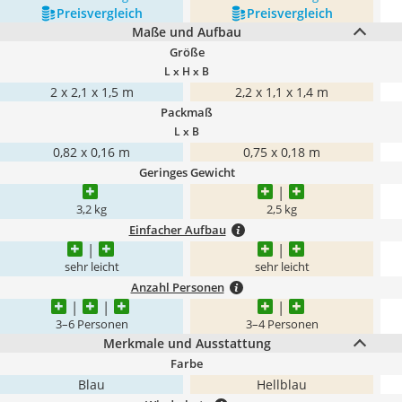
Preis­vergleich
Preis­vergleich
Maße und Aufbau
Größe
L x H x B
2 x 2,1 x 1,5 m
2,2 x 1,1 x 1,4 m
Packmaß
L x B
0,82 x 0,16 m
0,75 x 0,18 m
Geringes Gewicht
3,2 kg
2,5 kg
Einfacher Aufbau
sehr leicht
sehr leicht
Anzahl Personen
3–6 Personen
3–4 Personen
Merkmale und Ausstattung
Farbe
Blau
Hellblau