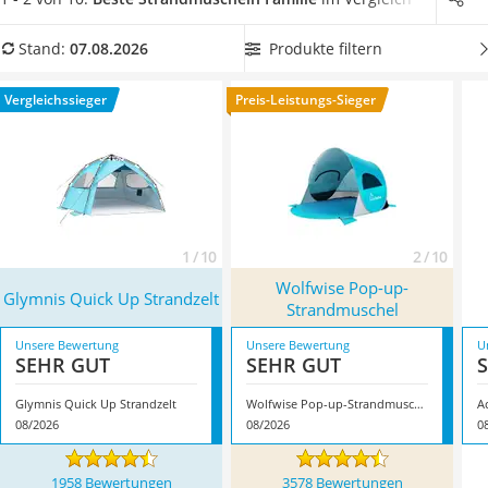
Löschdecke
unserer Vergleichstabelle eine
Strandmuschel aus, die
Multimeter
besonders leicht aufgebaut
werden kann. Überzeugt hat uns
Produkte filtern
Stand:
07.08.2026
Winterharte Palmen
hier im August 2026 besonders das Modell
Glymnis Quick Up
Gasdurchlauferhitzer
Strandzelt
*
mit seinen Eigenschaften.
Vergleichssieger
Preis-Leistungs-Sieger
Service
1 / 10
2 / 10
Wolfwise Pop-up-
Glymnis Quick Up Strandzelt
Strandmuschel
Unsere Bewertung
Unsere Bewertung
U
SEHR GUT
SEHR GUT
Glymnis Quick Up Strandzelt
Wolfwise Pop-up-Strandmuschel
A
08/2026
08/2026
0
1958 Bewertungen
3578 Bewertungen