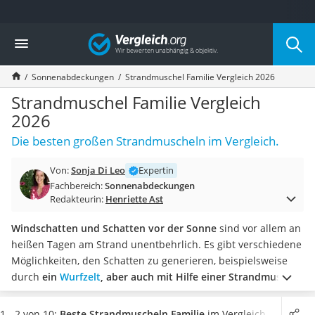
Die beliebtesten Vergleiche nach Kategorie
Vergleich
Baumarkt
Tresor feuerfest
Sonnenabdeckungen
Strandmuschel Familie Vergleich 2026
Makita-Akku-Rasenmäher
Kappsäge
Strandmuschel Familie Vergleich
Smartes Türschloss
2026
Akku-Rasentrimmer
Die besten großen Strandmuscheln im Vergleich.
Feuchtigkeitsmessgerät
Split-Klimaanlage 2 Innengeräte
Von:
Sonja Di Leo
Expertin
Pelletofen
Fachbereich:
Sonnenabdeckungen
Bohrmaschine
Redakteurin:
Henriette Ast
Tiefbrunnenpumpe
Fliesenschneider
Windschatten und Schatten vor der Sonne
sind vor allem an
Hochdruckreiniger
heißen Tagen am Strand unentbehrlich. Es gibt verschiedene
Doppelschleifer
Möglichkeiten, den Schatten zu generieren, beispielsweise
Überwachungskamera
durch
ein
Wurfzelt
, aber auch mit Hilfe einer Strandmuschel
.
Benzinrasenmäher mit Elektrostart
Online-Tests haben gezeigt, dass es Strandmuscheln gibt, die
Akku-Laubsauger
leichter und schwerer im Aufbau sind. Wählen Sie jetzt aus
1 - 2 von 10:
Beste Strandmuscheln Familie
im Vergleich