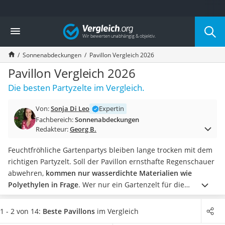
Die beliebtesten Vergleiche nach Kategorie
Vergleich
Baumarkt
Tresor feuerfest
Sonnenabdeckungen
Pavillon Vergleich 2026
Makita-Akku-Rasenmäher
Kappsäge
Pavillon Vergleich 2026
Smartes Türschloss
Die besten Partyzelte im Vergleich.
Akku-Rasentrimmer
Feuchtigkeitsmessgerät
Von:
Sonja Di Leo
Expertin
Split-Klimaanlage 2 Innengeräte
Fachbereich:
Sonnenabdeckungen
Pelletofen
Redakteur:
Georg B.
Bohrmaschine
Tiefbrunnenpumpe
Feuchtfröhliche Gartenpartys bleiben lange trocken mit dem
Fliesenschneider
richtigen Partyzelt. Soll der Pavillon ernsthafte Regenschauer
Hochdruckreiniger
abwehren,
kommen nur wasserdichte Materialien wie
Doppelschleifer
Polyethylen in Frage
. Wer nur ein Gartenzelt für die
Überwachungskamera
Gemütlichkeit sucht, der wird auch mit einer Zeltplane aus
Benzinrasenmäher mit Elektrostart
Polyester glücklich. Diese halten auch einem kleinen Schauer
1 - 2 von 14:
Beste Pavillons
im Vergleich
Akku-Laubsauger
stand.
Um gegen heftige Windstöße oder betrunkene