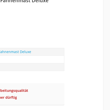
 Fahnenmast Deluxe
ahnenmast Deluxe
rbeitungsqualität
her dürftig