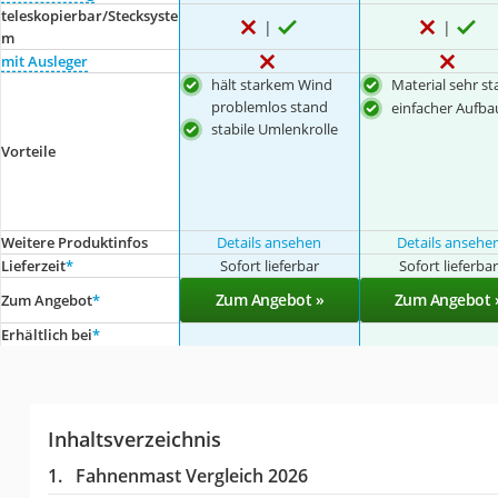
teleskopierbar/Stecksyste
m
mit Ausleger
hält starkem Wind
Material sehr sta
problemlos stand
einfacher Aufba
stabile Umlenkrolle
Vorteile
Weitere Produktinfos
Details ansehen
Details ansehe
Lieferzeit
*
Sofort lieferbar
Sofort lieferba
Zum Angebot »
Zum Angebot 
Zum Angebot
*
Erhältlich bei
*
Inhaltsverzeichnis
Fahnenmast Vergleich 2026