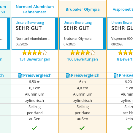
ium
Normani Aluminium
Brubaker Olympia
Vispronet 
 50
Fahnenmast
Unsere Bewertung
Unsere Bewertung
Unsere Bewer
SEHR GUT
SEHR GUT
SEHR G
ormani Aluminium Fahnenmast 90 x 50
Normani Aluminium Fahnenmast
Brubaker Olympia
Vispronet 90
08/2026
07/2026
08/2026
en
131 Bewertungen
166 Bewertungen
8 Bewer
ch
Preis­vergleich
Preis­vergleich
Preis­v
6,50 m
6 m
6,20
6,3 cm
4,8 cm
5 c
Aluminium
Aluminium
Alumi
zylindrisch
zylindrisch
zylind
Seilzug
Seilzug
Seil
per Hand
per Hand
per H
außen
außen
kei