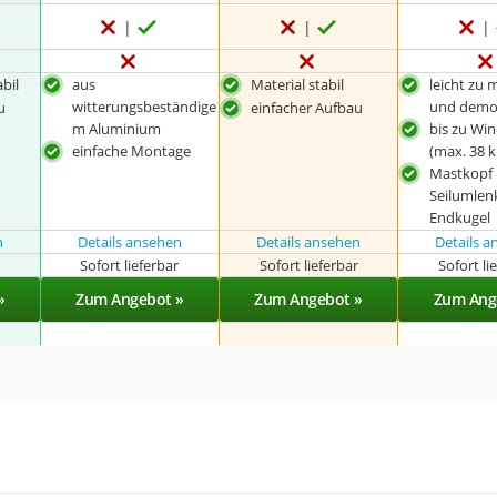
bil
aus
Material stabil
leicht zu 
witterungsbeständige
und demo
u
einfacher Aufbau
m Aluminium
bis zu Win
einfache Montage
(max. 38 
Mastkopf 
Seilumle
Endkugel
n
Details ansehen
Details ansehen
Details 
r
Sofort lieferbar
Sofort lieferbar
Sofort li
»
Zum Angebot »
Zum Angebot »
Zum Ang