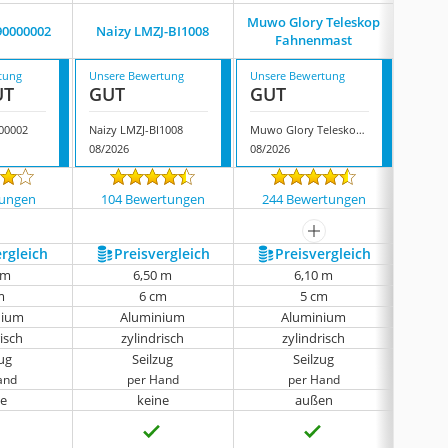
Auf
Muwo Glory Teleskop
90000002
Naizy LMZJ-BI1008
Fah
Fahnenmast
U
tung
Unsere Bewertung
Unsere Bewertung
Unsere
UT
GUT
GUT
GUT
000002
Naizy LMZJ-BI1008
Muwo Glory Teleskop Fahnenmast
08/2026
08/2026
08/202
tungen
104 Bewertungen
244 Bewertungen
79 
mehr anzeigen
ergleich
Preis­vergleich
Preis­vergleich
P
 m
6,50 m
6,10 m
m
6 cm
5 cm
nium
Aluminium
Aluminium
risch
zylindrisch
zylindrisch
zug
Seilzug
Seilzug
and
per Hand
per Hand
ne
keine
außen