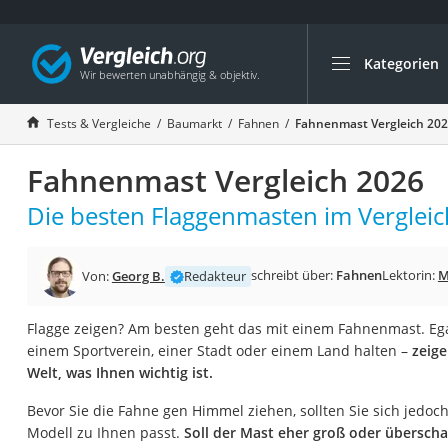
Kategorien
Die beliebtesten V
Baumarkt
Tests & Vergleiche
Baumarkt
Fahnen
Fahnenmast Vergleich 20
Tresor feuerfest
Fahnenmast Vergleich 2026
Makita-Akku-Rase
Kappsäge
Die besten Flaggenmasten im Vergleic
Smartes Türschlos
Akku-Rasentrimm
schreibt über:
Fahnen
Lektorin:
M
Von:
Georg B.
Redakteur
Feuchtigkeitsmess
Flagge zeigen? Am besten geht das mit einem Fahnenmast. Ega
Split-Klimaanlage 
einem Sportverein, einer Stadt oder einem Land halten –
zeige
Pelletofen
Welt, was Ihnen wichtig ist.
Bohrmaschine
Bevor Sie die Fahne gen Himmel ziehen, sollten Sie sich jed
Tiefbrunnenpump
Modell zu Ihnen passt.
Soll der Mast eher groß oder überscha