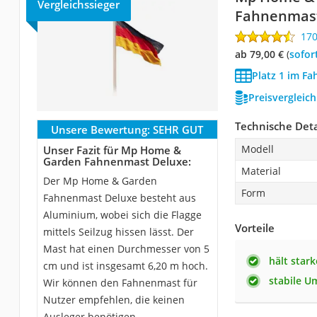
Vergleichssieger
Fahnenmast
17
ab 79,00 €
(
Sofor
Platz 1 im F
Preisvergleic
Technische Deta
Unsere Bewertung:
SEHR GUT
Modell
Unser Fazit für Mp Home &
Garden Fahnenmast Deluxe:
Material
Der Mp Home & Garden
Form
Fahnenmast Deluxe besteht aus
Aluminium, wobei sich die Flagge
Vorteile
mittels Seilzug hissen lässt. Der
Mast hat einen Durchmesser von 5
hält star
cm und ist insgesamt 6,20 m hoch.
stabile U
Wir können den Fahnenmast für
Nutzer empfehlen, die keinen
Ausleger benötigen.