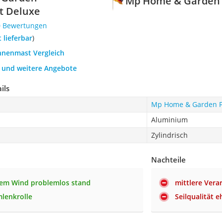
Mp Home & Garden
 Deluxe
0 Bewertungen
t lieferbar
)
ahnenmast Vergleich
h und weitere Angebote
ils
Mp Home & Garden F
Aluminium
Zylindrisch
Nachteile
kem Wind problemlos stand
mittlere Vera
mlenkrolle
Seilqualität e