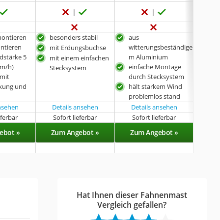
montieren
besonders stabil
aus
aus
ntieren
witterungsbeständige
wit
mit Erdungsbuchse
dstärke 5
m Aluminium
m A
mit einem einfachen
km/h)
einfache Montage
ein
Stecksystem
mit
durch Stecksystem
5-fa
nkung und
hält starkem Wind
höh
problemlos stand
dur
ansehen
Details ansehen
Details ansehen
Det
eferbar
Sofort lieferbar
Sofort lieferbar
Sof
ebot »
Zum Angebot »
Zum Angebot »
Zu
Hat Ihnen dieser Fahnenmast
Vergleich gefallen?