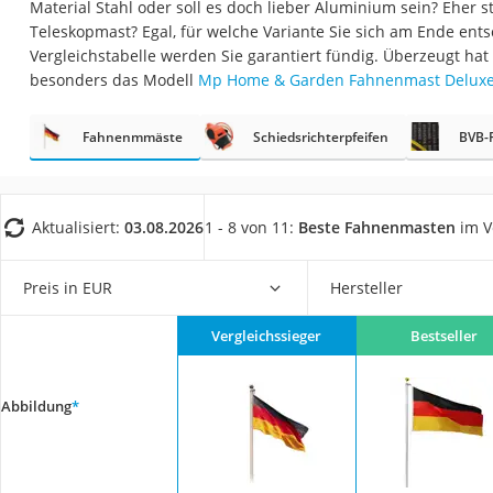
Material Stahl oder soll es doch lieber Aluminium sein? Eher st
Fliesenschneider
Teleskopmast? Egal, für welche Variante Sie sich am Ende ents
Hochdruckreinige
Vergleichstabelle werden Sie garantiert fündig. Überzeugt hat
besonders das Modell
Mp Home & Garden Fahnenmast Delux
Doppelschleifer
Überwachungska
Fahnenmmäste
Schiedsrichterpfeifen
BVB-
Benzinrasenmäher 
Akku-Laubsauger
Löschdecke
Aktualisiert:
03.08.2026
1 - 8 von 11:
Beste Fahnenmasten
im V
Multimeter
Preis in EUR
Hersteller
Winterharte Palm
Gasdurchlauferhit
Vergleichssieger
Bestseller
Service
Abbildung
*