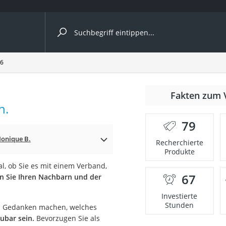
ergleiche nach Kategorie
26
nmäher
Fakten zum 
h.
s
79
er
onique B.
Recherchierte
Produkte
gerät
l, ob Sie es mit einem Verband,
2 Innengeräte
67
n Sie Ihren Nachbarn und der
Investierte
Stunden
och Gedanken machen, welches
e
ubar sein.
Bevorzugen Sie als