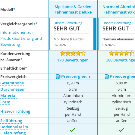
Mp Home & Garden
Normani Alumin
Modell
*
Fahnenmast Deluxe
Fahnenmast 90 x
Unsere Bewertung
Unsere Bewertung
Vergleichsergebnis
*
SEHR GUT
SEHR GUT
Informationen zur
Produktsortierung und
Mp Home & Garden Fahnenmast Deluxe
N
Bewertung
07/2026
07/2026
Kundenwertung
*
bei Amazon
170 Bewertungen
380 Bewertung
Erhältlich bei
*
Preis­vergleich
Preis­verglei
Preis­vergleich
Gesamthöhe
6,20 m
6,80 m
Durchmesser
5 cm
5 cm
Material
Aluminium
Aluminium
Form
zylindrisch
zylindrisch
Seilzug
Seilzug
Hissvorrichtung
per Hand
per Hand
Seilführung
außen
außen
Bodenhülse im
Lieferumfang