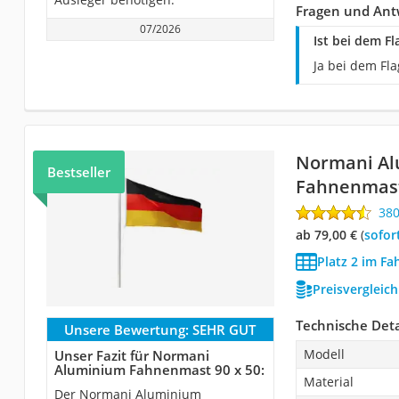
Fragen und An
07/2026
Ist bei dem 
Ja bei dem Fl
Normani A
Bestseller
Fahnenmast
38
ab 79,00 €
(
Sofor
Platz 2 im F
Preisvergleic
Technische Deta
Unsere Bewertung:
SEHR GUT
Modell
Unser Fazit für Normani
Aluminium Fahnenmast 90 x 50:
Material
Der Normani Aluminium