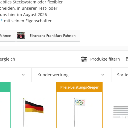
abiles Stecksystem oder flexibler
cheiden, in unserer Test- oder
r
 uns hier im August 2026
e
*
mit seinen Eigenschaften.
mera
Fahnen
Eintracht-Frankfurt-Fahnen
mit Elektrostart
ergleich
Produkte filtern
Kundenwertung
Sorti
en
zer
Preis-Leistungs-Sieger