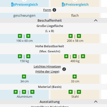
mehr anzeigen
mehr anzeigen
Preis­vergleich
Preis­vergleich
Form
geschwungen
flach
Beschaffenheit
Große Liegefläche
(L x B)
190 x 60 cm
200 x 58 cm
Hohe Belastbarkeit
(Max. Gewicht)
150 kg
400 kg
Leichtes Hinsetzen
(Höhe der Liege)
34 cm
33 cm
Material (Basis)
Aluminium
Stahl
Ausstattung