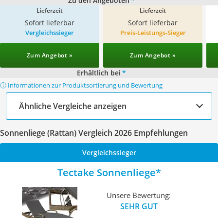
Zu den Angeboten
*
Lieferzeit
Lieferzeit
Sofort lieferbar
Sofort lieferbar
Vergleichssieger
Preis-Leistungs-Sieger
Zum Angebot »
Zum Angebot »
Erhältlich bei
*
ⓘ Informationen zur Produktsortierung und Bewertung
Ähnliche Vergleiche anzeigen
Sonnenliege (Rattan) Vergleich 2026 Empfehlungen
Vergleichssieger
Tectake Sonnenliege
Unsere Bewertung:
SEHR GUT