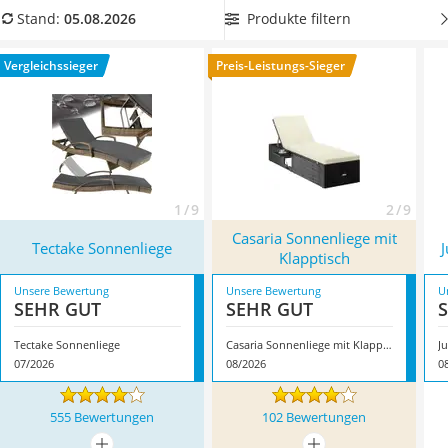
Löschdecke
Sie sich am besten für eine klappbare Liege. Überzeugt hat
Produkte filtern
Stand:
05.08.2026
Multimeter
uns hier im August 2026 besonders das Modell
Tectake
Winterharte Palmen
Sonnenliege
*
mit seinen Eigenschaften.
Vergleichssieger
Preis-Leistungs-Sieger
Gasdurchlauferhitzer
Service
1 / 9
2 / 9
Casaria Sonnenliege mit
Tectake Sonnenliege
J
Klapptisch
Unsere Bewertung
Unsere Bewertung
U
SEHR GUT
SEHR GUT
Tectake Sonnenliege
Casaria Sonnenliege mit Klapptisch
J
07/2026
08/2026
0
555 Bewertungen
102 Bewertungen