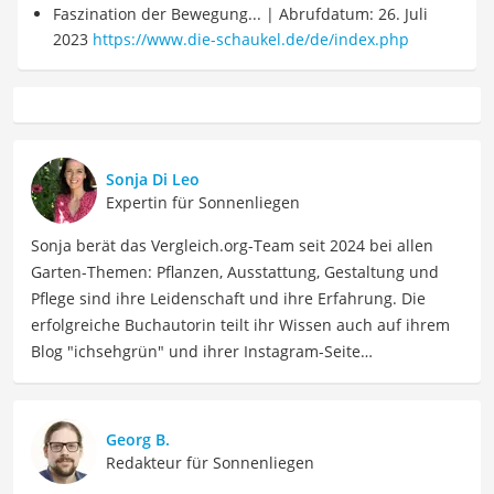
Faszination der Bewegung... | Abrufdatum: 26. Juli
2023
https://www.die-schaukel.de/de/index.php
Sonja Di Leo
Expertin für Sonnenliegen
Sonja berät das Vergleich.org-Team seit 2024 bei allen
Garten-Themen: Pflanzen, Ausstattung, Gestaltung und
Pflege sind ihre Leidenschaft und ihre Erfahrung. Die
erfolgreiche Buchautorin teilt ihr Wissen auch auf ihrem
Blog "ichsehgrün" und ihrer Instagram-Seite
@ichsehgruen mit ihren Leser:innen. Sie hat ihren Garten
erst mal kaputtgepflegt, bevor sie bei Null angefangen
und den Garten neu angelegt hat. Inzwischen hat Sie zwei
Georg B.
Bücher verfasst: Im Februar 2023 erschien Buch "Keine
Redakteur für Sonnenliegen
Zeit zu gärtnern - Blumenparadies mit wenig Aufwand"