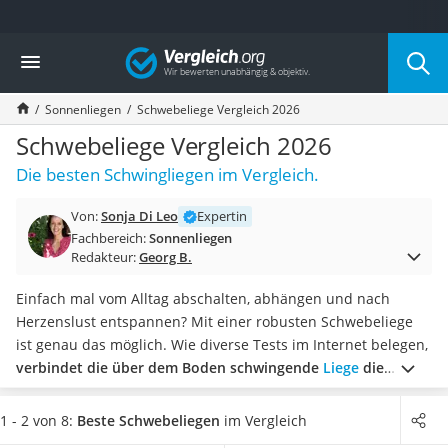
Die beliebtesten Vergleiche nach Kategorie
Vergleich
Baumarkt
Tresor feuerfest
Sonnenliegen
Schwebeliege Vergleich 2026
Makita-Akku-Rasenmäher
Kappsäge
Schwebeliege Vergleich 2026
Smartes Türschloss
Die besten Schwingliegen im Vergleich.
Akku-Rasentrimmer
Feuchtigkeitsmessgerät
Von:
Sonja Di Leo
Expertin
Split-Klimaanlage 2 Innengeräte
Fachbereich:
Sonnenliegen
Pelletofen
Redakteur:
Georg B.
Bohrmaschine
Tiefbrunnenpumpe
Einfach mal vom Alltag abschalten, abhängen und nach
Fliesenschneider
Herzenslust entspannen? Mit einer robusten Schwebeliege
Hochdruckreiniger
ist genau das möglich. Wie diverse Tests im Internet belegen,
Doppelschleifer
verbindet die über dem Boden schwingende
Liege
die
Überwachungskamera
Vorzüge einer Hängematte mit den Vorteilen eines
Benzinrasenmäher mit Elektrostart
Liegesessels
.
Wenn Sie
Wert auf nachhaltige Materialien
1 - 2 von 8:
Beste Schwebeliegen
im Vergleich
Akku-Laubsauger
legen, sollten Sie eine Holzschwingliege bevorzugen
. In