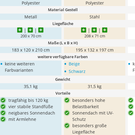
Polyester
Polyester
Material Gestell
Metall
Stahl
Liegefläche
200 x 70 cm
208 x 71 cm
Maße (L x B x H)
183 x 120 x 210 cm
195 x 132 x 197 cm
weitere verfügbare Farben
•
•
•
keine weiteren
Beige
k
•
Farbvarianten
F
Schwarz
Gewicht
35,1 kg
31,5 kg
Vorteile
tragfähig bis 120 kg
besonders hohe
vier stabile Standfüße
Belastbarkeit
neigbares Sonnendach
Sonnendach mit UV-
mit Armlehne
Schutz
besonders große
Liegefläche