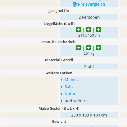
Preis­vergleich
geeignet für
2 Personen
Liegefläche (L x B)
211 x 150 cm
max. Belastbarkeit
204 kg
Material Gestell
Stahl
weitere Farben
•
Mimosa
•
Salsa
•
Natur
•
und weitere
Maße Gestell (B x L x H)
250 x 109 x 104 cm
Gewicht