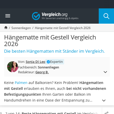
Die beliebtesten Vergleiche nach Kategorie
Vergleich
Baumarkt
Tresor feuerfest
Sonnenliegen
Hängematte mit Gestell Vergleich 2026
Makita-Akku-Rasenmäher
Kappsäge
Hängematte mit Gestell Vergleich
Smartes Türschloss
2026
Akku-Rasentrimmer
Die besten Hängematten mit Ständer im Vergleich.
Feuchtigkeitsmessgerät
Split-Klimaanlage 2 Innengeräte
Von:
Sonja Di Leo
Expertin
Pelletofen
Fachbereich:
Sonnenliegen
Bohrmaschine
Redakteur:
Georg B.
Tiefbrunnenpumpe
Fliesenschneider
Keine
Palmen
auf Balkonien? Kein Problem!
Hängematten
Hochdruckreiniger
mit Gestell
erlauben es Ihnen, auch
bei nicht vorhandenen
Doppelschleifer
Befestigungspunkten
Ihren Garten oder Balkon im
Überwachungskamera
Handumdrehen in eine Oase der Entspannung zu
Benzinrasenmäher mit Elektrostart
verwandeln.
Damit der erste Belastungs-Test kein
Akku-Laubsauger
Sicherheitsrisiko darstellt, sollte vor allem bei Hängematten
1 - 2 von 14:
Beste Hängematten mit Gestell
im Vergleich