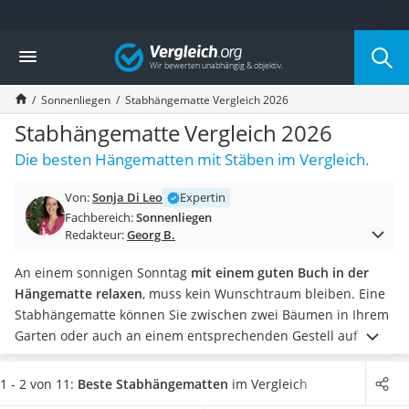
Die beliebtesten Vergleiche nach Kategorie
Vergleich
Baumarkt
Tresor feuerfest
Sonnenliegen
Stabhängematte Vergleich 2026
Makita-Akku-Rasenmäher
Kappsäge
Stabhängematte Vergleich 2026
Smartes Türschloss
Die besten Hängematten mit Stäben im Vergleich.
Akku-Rasentrimmer
Feuchtigkeitsmessgerät
Von:
Sonja Di Leo
Expertin
Split-Klimaanlage 2 Innengeräte
Fachbereich:
Sonnenliegen
Pelletofen
Redakteur:
Georg B.
Bohrmaschine
Tiefbrunnenpumpe
An einem sonnigen Sonntag
mit einem guten Buch in der
Fliesenschneider
Hängematte relaxen
, muss kein Wunschtraum bleiben. Eine
Hochdruckreiniger
Stabhängematte können Sie zwischen zwei Bäumen in Ihrem
Doppelschleifer
Garten oder auch an einem entsprechenden Gestell auf dem
Überwachungskamera
Balkon aufhängen.
Wichtige Kriterien bei Online-Tests sind
Benzinrasenmäher mit Elektrostart
die
maximale Belastbarkeit und die Größe der Liegefläche
.
1 - 2 von 11:
Beste Stabhängematten
im Vergleich
Akku-Laubsauger
Weitere Unterschiede gibt es hinsichtlich der Ausstattung.