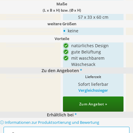
Maße
(L x B x H) bzw. (Ø x H)
57 x 33 x 60 cm
weitere Größen
•
keine
Vorteile
natürliches Design
gute Belüftung
mit waschbarem
Wäschesack
Zu den Angeboten
*
Lieferzeit
Sofort lieferbar
Vergleichssieger
Zum Angebot »
Erhältlich bei
*
ⓘ Informationen zur Produktsortierung und Bewertung