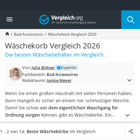
Die beliebtesten Vergleiche nach Kategorie
Vergleich
Wohnen
Matratzen-Topper
Bad-Accessoires
Wäschekorb Vergleich 2026
Matratzen
Konferenzlautsprecher
Wäschekorb Vergleich 2026
Tageslichtlampe
Die besten Wäschebehälter im Vergleich.
Badlüfter
Ergonomischer Bürostuhl
Von:
Julia Bittner
Expertin
Bürohocker
Fachbereich:
Bad-Accessoires
Außenleuchte mit Kamera
Redakteurin:
Janice Meyer
Ozongeneratoren
Akku-Tischlampe
Wenn Sie einen großen Haushalt mit vielen Personen haben,
Konferenzmikrofon
dann mangelt es sicher an einem nie: schmutziger Wäsche.
Klappmatratze
Damit Sie schon
vor dem eigentlichen Waschgang für
Duschkopf mit Kalkfilter
Ordnung sorgen
können, gibt es Wäschekörbe.
Ein
Aktenvernichter Sicherheitsstufe 4
Wäschekorb sollte natürlich nicht nur praktisch sein, sondern
Bettgitter
auch zu Ihren Möbeln passen. Orientieren Sie sich in puncto
1 - 2 von 14:
Beste Wäschekörbe
im Vergleich
Spannbettlaken
Design daher an Ihrer Einrichtung.
Beachten Sie auch das