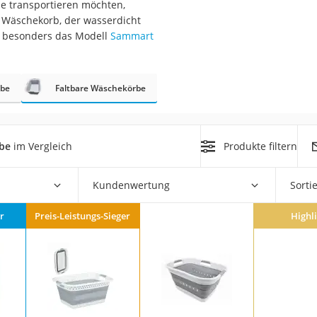
e transportieren möchten,
n
n Wäschekorb, der wasserdicht
26 besonders das Modell
Sammart
filter
cherheitsstufe 4
be
Faltbare Wäschekörbe
rbe
im Vergleich
Produkte filtern
Kundenwertung
Sorti
r Schreibtisch
 cm
r
Preis-Leistungs-Sieger
Highl