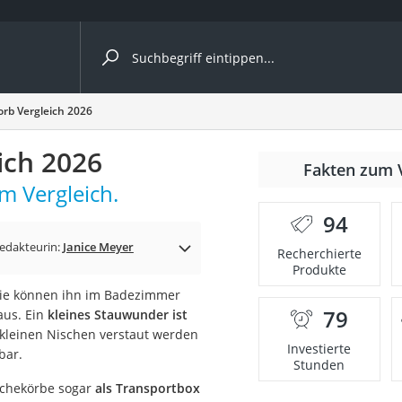
ergleiche nach Kategorie
rb Vergleich 2026
ich 2026
Fakten zum 
cher
m Vergleich.
94
edakteurin:
Janice Meyer
Recherchierte
Produkte
rostuhl
 Sie können ihn im Badezimmer
79
aus. Ein
kleines Stauwunder ist
 Kamera
kleinen Nischen verstaut werden
Investierte
bar.
Stunden
äschekörbe sogar
als Transportbox