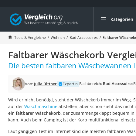
Kategorien
Die beliebtesten V
Wohnen
Tests & Vergleiche
Wohnen
Bad-Accessoires
Faltbarer Wäscheko
Matratzen-Topper
Faltbarer Wäschekorb Vergle
Matratzen
Konferenzlautspre
Die besten faltbaren Wäschewannen i
Tageslichtlampe
Badlüfter
Fachbereich:
Bad-Accessoires
R
Von:
Julia Bittner
Expertin
Ergonomischer Bü
Wird er nicht benötigt, steht der Wäschekorb immer im Weg.
Bürohocker
auf der
Waschmaschine
abstellen, aber schön sieht das nicht 
Außenleuchte mit
ein faltbarer Wäschekorb
, der zusammengeklappt bequem in 
kann. Auch beim Camping ist der Korb multifunktional einsetz
Ozongeneratoren
Akku-Tischlampe
Laut gängigen Test im Internet sind die meisten faltbaren W