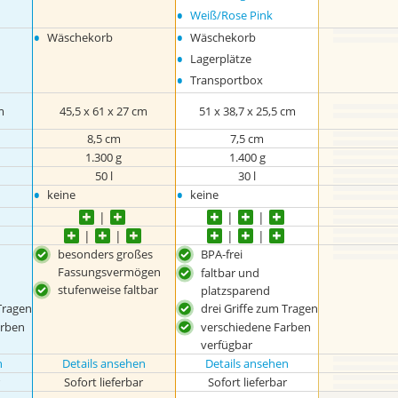
•
Weiß/Rose Pink
•
•
Wäschekorb
Wäschekorb
•
Lagerplätze
•
Transportbox
m
45,5 x 61 x 27 cm
51 x 38,7 x 25,5 cm
8,5 cm
7,5 cm
1.300 g
1.400 g
50 l
30 l
•
•
keine
keine
besonders großes
BPA-frei
Fassungsvermögen
faltbar und
stufenweise faltbar
platzsparend
Tragen
drei Griffe zum Tragen
arben
verschiedene Farben
verfügbar
n
Details ansehen
Details ansehen
r
Sofort lieferbar
Sofort lieferbar