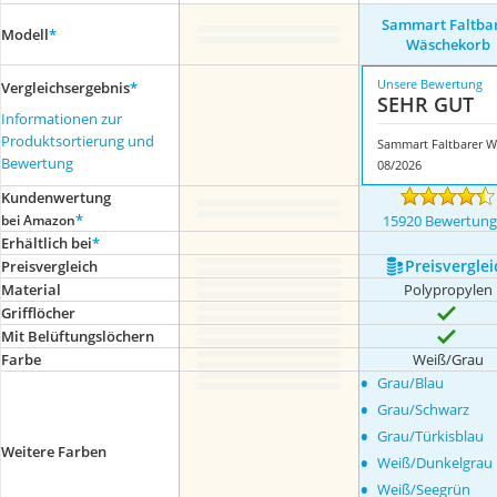
Sammart Faltba
Modell
*
Wäschekorb
Unsere Bewertung
Vergleichsergebnis
*
SEHR GUT
Informationen zur
Produktsortierung und
S
Bewertung
08/2026
Kundenwertung
*
bei Amazon
15920 Bewertun
Erhältlich bei
*
Preis­verglei
Preis­vergleich
Material
Polypropylen
Grifflöcher
Mit Belüftungslöchern
Farbe
Weiß/Grau
•
Grau/Blau
•
Grau/Schwarz
•
Grau/Türkisblau
Weitere Farben
•
Weiß/Dunkelgrau
•
Weiß/Seegrün