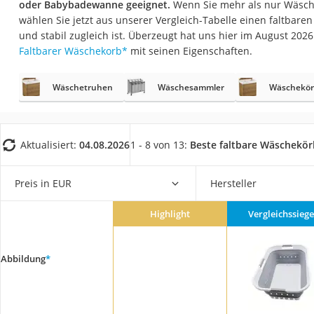
oder Babybadewanne geeignet.
Wenn Sie mehr als nur Wäsch
Konferenzmikrofo
wählen Sie jetzt aus unserer Vergleich-Tabelle einen faltbare
Klappmatratze
und stabil zugleich ist. Überzeugt hat uns hier im August 20
Faltbarer Wäschekorb
*
mit seinen Eigenschaften.
Duschkopf mit Kalk
Aktenvernichter Si
Wäschetruhen
Wäschesammler
Wäschekör
Bettgitter
Spannbettlaken
Topper 100 x 200
Aktualisiert:
04.08.2026
1 - 8 von 13:
Beste faltbare Wäschekö
Duschpaneel
Preis in EUR
Hersteller
Höhenverstellbare
Matratze 90 x 200
Highlight
Vergleichssiege
Service
Abbildung
*