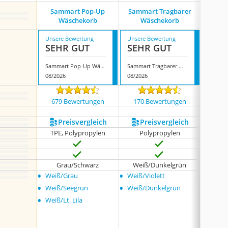
Sammart Pop-Up
Sammart Tragbarer
Samma
Wäschekorb
Wäschekorb
S
Unsere Bewertung
Unsere Bewertung
Unsere
SEHR GUT
SEHR GUT
GUT
Sammart Pop-Up Wäschekorb
Sammart Tragbarer Wäschekorb
08/2026
08/2026
08/202
679 Bewertungen
170 Bewertungen
926
Preis­vergleich
Preis­vergleich
P
TPE, Polypropylen
Polypropylen
Grau/Schwarz
Weiß/Dunkelgrün
We
•
•
•
Weiß/Grau
Weiß/Violett
Grau/
•
•
•
Weiß/Seegrün
Weiß/Dunkelgrün
Weiß/
•
Weiß/Lt. Lila