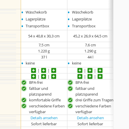
•
•
•
Wäschekorb
Wäschekorb
Wäsc
•
•
•
Lagerplätze
Lagerplätze
Trans
•
•
Transportbox
Transportbox
54 x 40,8 x 30,3 cm
45,2 x 26,9 x 64,5 cm
‎44,96
7,5 cm
7,6 cm
1.220 g
1.290 g
37 l
44 l
•
•
•
keine
keine
keine
BPA-frei
BPA-frei
kle
faltbar und
faltbar und
drei
platzsparend
platzsparend
komfortable Griffe
drei Griffe zum Tragen
verschiedene Farben
verschiedene Farben
verfügbar
verfügbar
Details ansehen
Details ansehen
Det
Sofort lieferbar
Sofort lieferbar
Lieferba