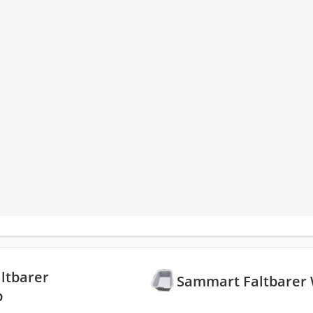
ltbarer
Sammart Faltbarer
b