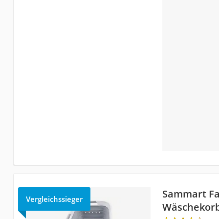
Sammart Fa
Vergleichssieger
Wäschekor