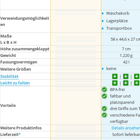
•
Wäschekorb
Verwendungsmöglichkeit
•
Lagerplätze
en
•
Transportbox
Maße
58 x 44,6 x 27 c
L x B x H
Höhe zusammengeklappt
7 cm
Gewicht
1.220 g
Fassungsvermögen
42 l
•
keine
Weitere Größen
Stabilität
Leicht zu falten
BPA-frei
faltbar und
platzsparend
Vorteile
drei Griffe zum 
verschiedene F
verfügbar
Weitere Produktinfos
Details ansehe
Lieferzeit
*
Sofort lieferba