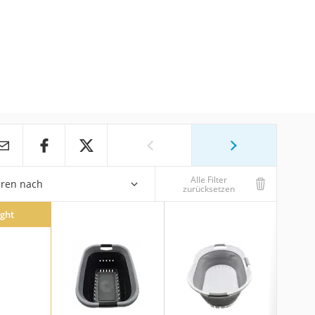
Alle Filter
eren nach
zurücksetzen
ight