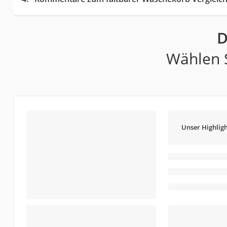
D
Wählen S
Unser Highligh