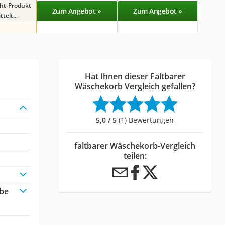
ght-Produkt
Zum Angebot »
Zum Angebot »
Zu
telt...
Hat Ihnen dieser Faltbarer
Wäschekorb Vergleich gefallen?
5,0 / 5
(1) Bewertungen
faltbarer Wäschekorb-Vergleich
teilen:
rbe