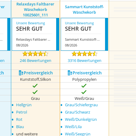
Relaxdays Faltbarer
rer
Sammart Kunststoff-
Wäschekorb
Wäschekorb
10025601_111
Unsere Bewertung
Unsere Bewertung
SEHR GUT
SEHR GUT
ammart Faltbarer Wäschekorb
Relaxdays Faltbarer Wäschekorb 10025601_111
Sammart Kunststoff-Wäschekorb
08/2026
08/2026
gen
246 Bewertungen
3316 Bewertungen
ch
Preis­vergleich
Preis­vergleich
Kunststoff,Silkon
Polypropylen
Grau
Weiß/Grau
•
•
Hellgrün
Grau/Schiefergrau
•
•
Petrol
Grau/Schwarz
•
•
Rot
Weiß/Dunkelgrün
•
•
Blau
Weiß/Lila
•
•
und weitere
Weiß/Seegrün