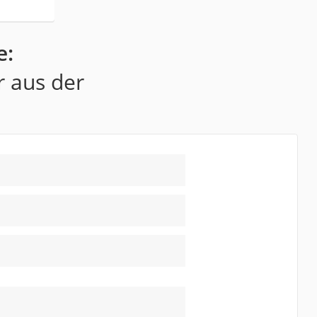
e:
r aus der