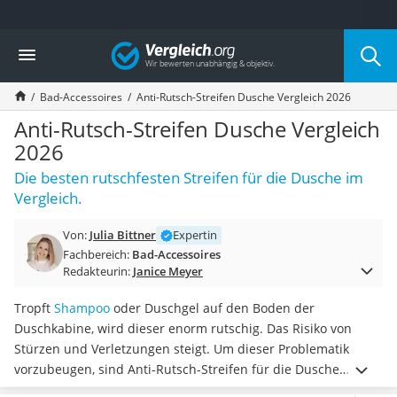
Die beliebtesten Vergleiche nach Kategorie
Vergleich
Wohnen
Matratzen-Topper
Bad-Accessoires
Anti-Rutsch-Streifen Dusche Vergleich 2026
Matratzen
Konferenzlautsprecher
Anti-Rutsch-Streifen Dusche Vergleich
Tageslichtlampe
2026
Badlüfter
Die besten rutschfesten Streifen für die Dusche im
Ergonomischer Bürostuhl
Vergleich.
Bürohocker
Außenleuchte mit Kamera
Von:
Julia Bittner
Expertin
Ozongeneratoren
Fachbereich:
Bad-Accessoires
Akku-Tischlampe
Redakteurin:
Janice Meyer
Konferenzmikrofon
Klappmatratze
Tropft
Shampoo
oder Duschgel auf den Boden der
Duschkopf mit Kalkfilter
Duschkabine, wird dieser enorm rutschig. Das Risiko von
Aktenvernichter Sicherheitsstufe 4
Stürzen und Verletzungen steigt. Um dieser Problematik
Bettgitter
vorzubeugen, sind Anti-Rutsch-Streifen für die Dusche
Spannbettlaken
optimal. Diese können Sie gängigen Online-Tests zufolge