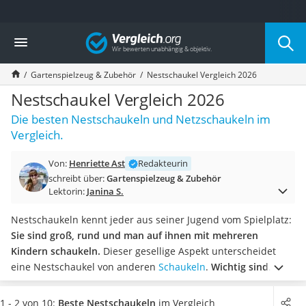
Die beliebtesten Vergleiche nach Kategorie
Vergleich
Freizeit & Sport
Gartentrampolin
Gartenspielzeug & Zubehör
Nestschaukel Vergleich 2026
Trampolin
Metalldetektor
Nestschaukel Vergleich 2026
Eufab-Fahrradträger
Die besten Nestschaukeln und Netzschaukeln im
Trampolin 366 cm
Vergleich.
Fahrradschloss
Aluminium-Koffer
Von:
Henriette Ast
Redakteurin
Futterboot
schreibt über:
Gartenspielzeug & Zubehör
Air Bike
Lektorin:
Janina S.
E-Bike-Dreirad
Trekkingschuhe Herren
Nestschaukeln kennt jeder aus seiner Jugend vom Spielplatz:
Reisetasche mit Rollen
Sie sind groß, rund und man auf ihnen mit mehreren
Klimmzugstation
Kindern schaukeln.
Dieser gesellige Aspekt unterscheidet
Koffer
eine Nestschaukel von anderen
Schaukeln
.
Wichtig sind
Nachtsichtgerät
dafür ein großer Durchmesser und eine hohe Belastbarkeit
–
Faltschloss
wenn Kinder auf der Schaukel hüpfen, muss das Gerät mehr
1 - 2 von 10:
Beste Nestschaukeln
im Vergleich