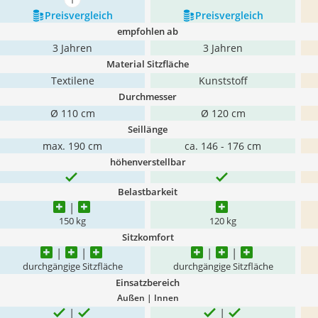
mehr anzeigen
Preis­vergleich
Preis­vergleich
empfohlen ab
3 Jahren
3 Jahren
Material Sitzfläche
Textilene
Kunststoff
Durchmesser
Ø 110 cm
Ø 120 cm
Seillänge
max. 190 cm
ca. 146 - 176 cm
höhenverstellbar
Belastbarkeit
150 kg
120 kg
Sitzkomfort
durchgängige Sitzfläche
durchgängige Sitzfläche
Einsatzbereich
Außen | Innen