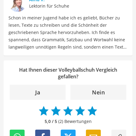
Stylingtipps, Produktbewertungen und Modeinspirationen
Lektorin für Schuhe
für verschiedene Anlässe.
Schon in meiner Jugend habe ich es geliebt, Bücher zu
lesen, Texte zu schreiben und die Schönheit der
geschriebenen Sprache hervorzuheben. Ich finde es
spannend, dass Grammatik, Satzbau und Wortwahl keine
langweiligen unnötigen Regeln sind, sondern einen Text
zum Leben erwecken können. Deshalb habe ich es mir
zur Aufgabe gemacht, mein Know How und die Liebe zum
geschriebenen Wort als Lektorin bei VGL in unsere Texte
Hat Ihnen dieser Volleyballschuh Vergleich
einfließen zu lassen. Mit meinem Auge für
gefallen?
Detailgenauigkeit und sprachliche Präzision unterstütze
ich unser Redaktionsteam dabei, qualitativ hochwertige
Ja
Nein
und fehlerfreie Inhalte zu liefern. Dabei liebe ich es,
meinen Wissensschatz immer mehr zu erweitern und
mich täglich mit den verschiedensten Themen
auseinanderzusetzen.
5,0 / 5
(2) Bewertungen