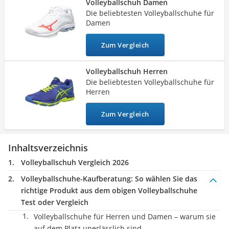
Volleyballschuh Damen
Ausweishülle
schnellen Bewegungen nicht umknicken und schon im Test-
Die beliebtesten Volleyballschuhe für
Bademantel Herren
Spiel glänzen. Eine
federnde Sohle
ist gut für die Gelenke
Damen
Beheizbare Handschuhe
und ein
atmungsaktives Material
für die Nase.
Gesundheitsschuhe
Zum Vergleich
Service
Volleyballschuh Herren
Die beliebtesten Volleyballschuhe für
Herren
Zum Vergleich
Inhaltsverzeichnis
Volleyballschuh Vergleich 2026
Volleyballschuhe-Kaufberatung
: So wählen Sie das
richtige Produkt aus dem obigen Volleyballschuhe
Test oder Vergleich
Volleyballschuhe für Herren und Damen – warum sie
auf dem Platz unerlässlich sind