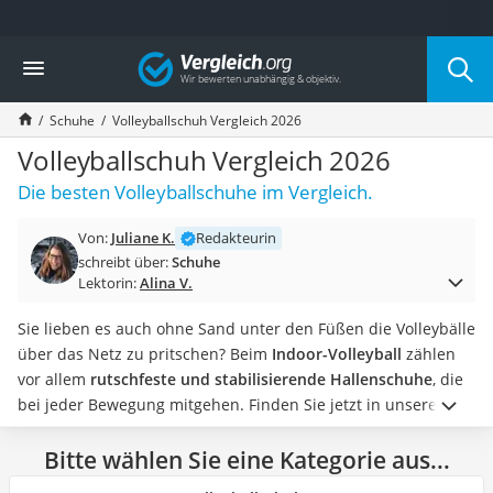
Die beliebtesten Vergleiche nach Kategorie
Vergleich
Mode
Boxershorts
Schuhe
Volleyballschuh Vergleich 2026
Cellulite-Leggings
Herrensocken
Volleyballschuh Vergleich 2026
Polarisierte Sonnenbrille
Die besten Volleyballschuhe im Vergleich.
Hausschuhe Herren
Radunterhose Damen
Von:
Juliane K.
Redakteurin
Suunto-Uhr
schreibt über:
Schuhe
Überzieh-Sonnenbrille
Lektorin:
Alina V.
RFID-Blocker
Sneaker Herren
Sie lieben es auch ohne Sand unter den Füßen die Volleybälle
Geldbörse Herren
über das Netz zu pritschen? Beim
Indoor-Volleyball
zählen
Knirps-Regenschirm
vor allem
rutschfeste und stabilisierende Hallenschuhe
, die
Periodenunterwäsche
bei jeder Bewegung mitgehen.
Finden Sie jetzt in unserer
RFID-Schutzkarte
Vergleichstabelle
Volleyballschuhe für Damen sowie für
Motorradbrillen
Herren
Bitte wählen Sie eine Kategorie aus...
. Sie erfahren außerdem, welche Schuhe dank ihres
Lederhose
hohen Schaftes
besonders viel Halt bieten, damit Sie bei