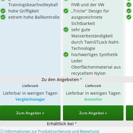
Trainingsbeachvolleyball
FIVB und der VW
hohe Griffigkeit
„Triclor“ Design für
extrem hohe Ballkontrolle
ausgezeichnete
Sichtbarkeit
sehr gute
Wasserbeständigkeit
durch TwinSTLock Naht-
Technologie
hochwertiges Synthetik
Leder
Oberflächenmaterial aus
recyceltem Nylon
Zu den Angeboten
*
Lieferzeit
Lieferzeit
Lieferbar in wenigen Tagen
Lieferbar in wenigen Tagen
Vergleichssieger
Bestseller
Zum Angebot »
Zum Angebot »
Erhältlich bei
*
ⓘ Informationen zur Produktsortierung und Bewertung