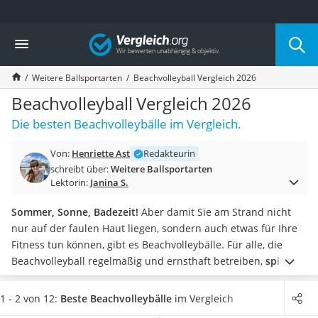
Die beliebtesten Vergleiche nach Kategorie
Vergleich
Freizeit & Sport
Gartentrampolin
Weitere Ballsportarten
Beachvolleyball Vergleich 2026
Trampolin
Metalldetektor
Beachvolleyball Vergleich 2026
Eufab-Fahrradträger
Die besten Beachvolleybälle im Vergleich.
Trampolin 366 cm
Fahrradschloss
Von:
Henriette Ast
Redakteurin
Aluminium-Koffer
schreibt über:
Weitere Ballsportarten
Futterboot
Lektorin:
Janina S.
Air Bike
E-Bike-Dreirad
Sommer, Sonne, Badezeit!
Aber damit Sie am Strand nicht
Trekkingschuhe Herren
nur auf der faulen Haut liegen, sondern auch etwas für Ihre
Reisetasche mit Rollen
Fitness tun können, gibt es Beachvolleybälle.
Für alle, die
Klimmzugstation
Beachvolleyball regelmäßig und ernsthaft betreiben,
spielen
Koffer
Ballkontrolle und Schlagpräzision die größte Rolle
. Je besser
Nachtsichtgerät
der Volleyball verarbeitet ist, desto höher fallen diese beiden
1 - 2 von 12:
Beste Beachvolleybälle
im Vergleich
Faltschloss
Kriterien aus.
Achten Sie zudem auf die Panel-Zahl
. Je