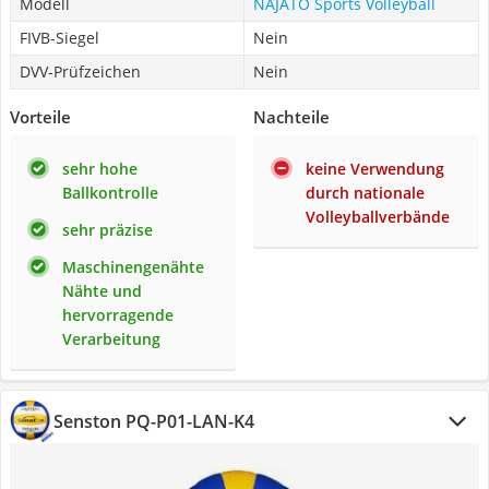
Modell
NAJATO Sports Volleyball
FIVB-Siegel
Nein
DVV-Prüfzeichen
Nein
Vorteile
Nachteile
sehr hohe
keine Verwendung
Ballkontrolle
durch nationale
Volleyballverbände
sehr präzise
Maschinengenähte
Nähte und
hervorragende
Verarbeitung
Senston PQ-P01-LAN-K4