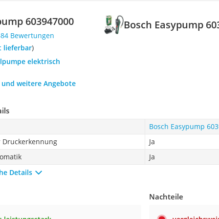
pump 603947000
Bosch Easypump 60
684 Bewertungen
t lieferbar
)
llpumpe elektrisch
h und weitere Angebote
ils
Bosch Easypump 603
er Druckerkennung
Ja
tomatik
Ja
he Details
Nachteile