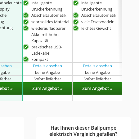
ndbeleuchte
intelligente
intelligente
beso
isplay
Druckerkennung
Druckerkennung
Zub
sche
Abschaltautomatik
Abschaltautomatik
mit
ng
Abs
sehr solides Material
viele Ersatznadeln
uchtung
sehr
wiederaufladbarer
leichtes Gewicht
Akku mit hoher
Kapazität
praktisches USB-
Ladekabel
kompakt
ansehen
Details ansehen
Details ansehen
ngabe
keine Angabe
keine Angabe
k
eferbar
Sofort lieferbar
Sofort lieferbar
Sof
ebot »
Zum Angebot »
Zum Angebot »
Zu
Hat Ihnen dieser Ballpumpe
elektrisch Vergleich gefallen?