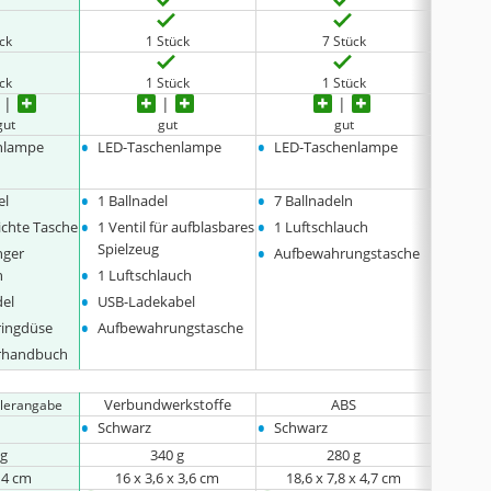
ück
1 Stück
7 Stück
ück
1 Stück
1 Stück
gut
gut
gut
•
•
•
nlampe
LED-Taschenlampe
LED-Taschenlampe
LED-T
•
•
•
el
1 Ballnadel
7 Ballnadeln
1 x Lu
•
•
•
ichte Tasche
1 Ventil für aufblasbares
1 Luftschlauch
2 x L
•
•
Spielzeug
nger
Aufbewahrungstasche
1 x U
•
•
h
1 Luftschlauch
und w
•
del
USB-Ladekabel
•
ringdüse
Aufbewahrungstasche
erhandbuch
Verbundwerkstoffe
ABS
legierte
llerangabe
•
•
•
Schwarz
Schwarz
Schwa
 g
340 g
280 g
x 4 cm
16 x 3,6 x 3,6 cm
18,6 x 7,8 x 4,7 cm
22,9