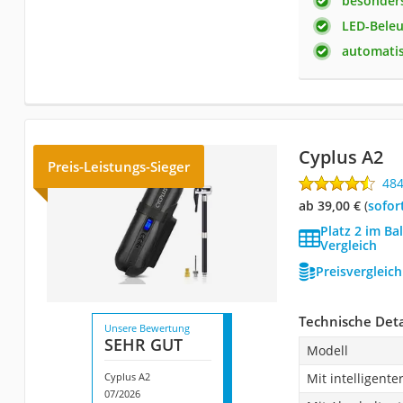
besonders
LED-Bele
automati
Cyplus A2
Preis-Leistungs-Sieger
48
ab 39,00 €
(
Sofor
Platz 2 im Ba
Vergleich
Preisvergleic
Technische Deta
Unsere Bewertung
SEHR GUT
Modell
Cyplus A2
Mit intelligent
07/2026