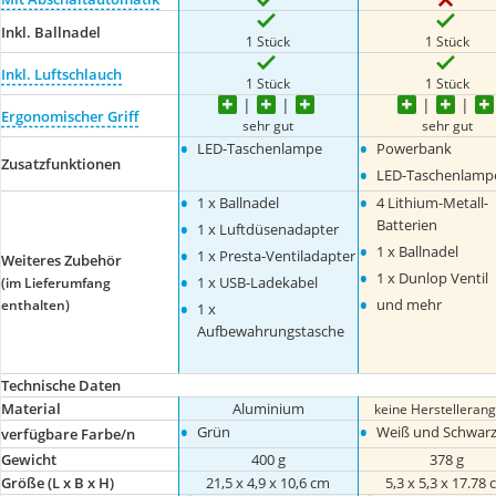
Inkl. Ballnadel
1 Stück
1 Stück
Inkl. Luftschlauch
1 Stück
1 Stück
Ergonomischer Griff
sehr gut
sehr gut
•
•
LED-Taschenlampe
Powerbank
Zusatzfunktionen
•
LED-Taschenlamp
•
•
1 x Ballnadel
4 Lithium-Metall-
•
Batterien
1 x Luftdüsenadapter
•
•
1 x Ballnadel
1 x Presta-Ventiladapter
Weiteres Zubehör
•
•
1 x Dunlop Ventil
1 x USB-Ladekabel
(im Lieferumfang
•
•
und mehr
enthalten)
1 x
Aufbewahrungstasche
Technische Daten
Material
Aluminium
keine Herstelleran
•
•
Grün
Weiß und Schwar
verfügbare Farbe/n
Gewicht
400 g
378 g
Größe (L x B x H)
21,5 x 4,9 x 10,6 cm
5,3 x 5,3 x 17.78