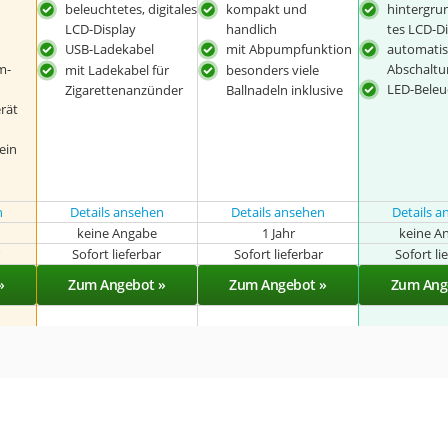
beleuchtetes, digitales
kompakt und
hintergru
LCD-Display
handlich
tes LCD-D
USB-Ladekabel
mit Abpumpfunktion
automati
m-
Abschaltu
mit Ladekabel für
besonders viele
LED-Bele
Zigarettenanzünder
Ballnadeln inklusive
rät
ein
n
Details ansehen
Details ansehen
Details 
keine Angabe
1 Jahr
keine A
r
Sofort lieferbar
Sofort lieferbar
Sofort li
»
Zum Angebot »
Zum Angebot »
Zum Ang