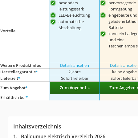
besonders
hervorragende
leistungsstark
Formgebung
LED-Beleuchtung
eingebaute und
geladene Lithiu
automatische
Batterie
Abschaltung
Vorteile
kann ein Ladege
und eine
Taschenlampe s
Weitere Produktinfos
Details ansehen
Details ansehe
Herstellergarantie
*
2 Jahre
keine Angabe
Lieferzeit
*
Sofort lieferbar
Sofort lieferba
Zum Angebot »
Zum Angebot 
Zum Angebot
*
Erhältlich bei
*
Inhaltsverzeichnis
Ballpumpe elektrisch Vergleich 2026