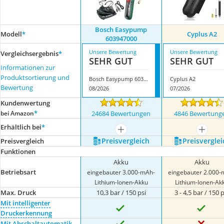
Bosch Easypump
Modell
*
Cyplus A2
603947000
Unsere Bewertung
Unsere Bewertung
Vergleichsergebnis
*
SEHR GUT
SEHR GUT
Informationen zur
Produktsortierung und
Bosch Easypump 603947000
Cyplus A2
Bewertung
08/2026
07/2026
Kundenwertung
*
bei Amazon
24684 Bewertungen
4846 Bewertung
Erhältlich bei
*
mehr anzeigen
mehr a
Preis­vergleich
Preis­verglei
Preis­vergleich
Funktionen
Akku
Akku
Betriebsart
eingebauter 3.000-mAh-
eingebauter 2.000-
Lithium-Ionen-Akku
Lithium-Ionen-Ak
Max. Druck
10,3 bar / 150 psi
3 - 4,5 bar / 150 p
Mit intelligenter
Druckerkennung
Mit Abschaltautomatik