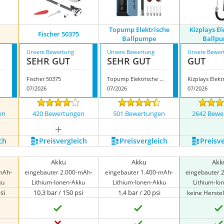
Topump Elektrische
Kizplays El
Fischer 50375
Ballpumpe
Ballp
Unsere Bewertung
Unsere Bewertung
Unsere Bewer
SEHR GUT
SEHR GUT
GUT
Fischer 50375
Topump Elektrische Ballpumpe
07/2026
07/2026
07/2026
en
420 Bewertungen
501 Bewertungen
2642 Bewe
nzeigen
mehr anzeigen
ch
Preis­vergleich
Preis­vergleich
Preis­v
Akku
Akku
Akk
mAh-
eingebauter 2.000-mAh-
eingebauter 1.400-mAh-
eingebauter 
ku
Lithium-Ionen-Akku
Lithium-Ionen-Akku
Lithium-Io
si
10,3 bar / 150 psi
1,4 bar / 20 psi
keine Herste