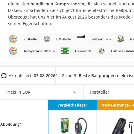
die besten
handlichen Kompressoren
, die sich schnell und o
Trekkingschuhe H
lassen. Entscheiden Sie sich jetzt für eine elektrische Ballpum
Reisetasche mit Ro
Überzeugt hat uns hier im August 2026 besonders das Modell
Klimmzugstation
seinen Eigenschaften.
Koffer
Fußbälle
EM-Bälle
Ballpumpen
R
Nachtsichtgerät
Derbystar-Fußbälle
Torwände
Fußball (Adid
Faltschloss
Handgepäck-Koffe
Vibrationsplatte
Aktualisiert:
03.08.2026
1 - 8 von 9:
Beste Ballpumpen elektris
Wanderschuhe He
Sicherheitsweste R
Preis in EUR
Hersteller
Service
Vergleichssieger
Preis-Leistungs-Si
Abbildung
*