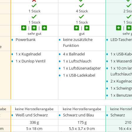
1 Stück
4 Stück
2 St
1 Stück
1 Stück
1 St
sehr gut
gut
sehr 
•
•
•
Powerbank
keine zusätzliche
LED-Tasche
Funktion
e
•
•
•
1 x Kugelnadel
4 x Ballnadel
1 x USB-Kab
•
•
•
1 x Dunlop Ventil
1 x Luftschlauch
1 x Wasserd
•
•
1 x Luftdüsenadapter
1 x 10 cm la
•
Luftschlauc
1 x USB-Ladekabel
•
2 x Kugelna
•
1 x Schwing
•
1 x Benutz
gabe
keine Herstellerangabe
keine Herstellerangabe
keine Herste
•
•
•
z
Weiß und Schwarz
Schwarz und Blau
Schwarz
336 g
175 g
210
 cm
5 x 18 cm
5,5 x 3,7 x 9 cm
16 x 4 