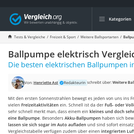
Kategorien
Die beliebtesten V
Freizeit & Sport
Tests & Vergleiche
Freizeit & Sport
Weitere Ballsportarten
Ballpu
Gartentrampolin
Ballpumpe elektrisch Verglei
Trampolin
Metalldetektor
Die besten elektrischen Ballpumpen i
Eufab-Fahrradträg
Trampolin 366 cm
schreibt über:
Weitere Bal
Von:
Henriette Ast
Redakteurin
Fahrradschloss
Mit den ersten Sonnenstrahlen bewegt es jeden von uns ins Fr
Aluminium-Koffer
vielen
Freizeitaktivitäten
ein. Schnell ist da der
Fuß- oder Voll
Futterboot
sehr schnell merkt man, dass einem ein
kleines und doch sehr
eine Ballpumpe
. Besonders
Akku-Ballpumpen
haben sich bew
Air Bike
lassen sie sich sogar im Auto aufladen
und sind sofort einsatz
E-Bike-Dreirad
Vergleichstabelle verfügen zudem über einen
integrierten Lu