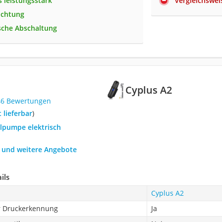
 leistungsstark
vergleichswei
uchtung
sche Abschaltung
Cyplus A2
46 Bewertungen
t lieferbar
)
llpumpe elektrisch
h und weitere Angebote
ils
Cyplus A2
er Druckerkennung
Ja