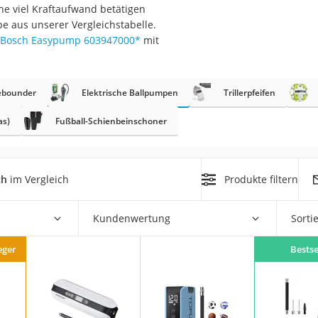
hne viel Kraftaufwand betätigen
erren
pe aus unserer Vergleichstabelle.
llen
Bosch Easypump 603947000
*
mit
ebounder
Elektrische Ballpumpen
Trillerpfeifen
as)
Fußball-Schienbeinschoner
r
ch
im Vergleich
Produkte filtern
rren
eiten
Kundenwertung
Sorti
eger
Bestse