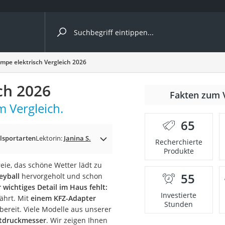
ergleiche nach Kategorie
mpe elektrisch Vergleich 2026
ch 2026
Fakten zum 
m Vergleich.
er
65
lsportarten
Lektorin:
Janina S.
Recherchierte
Produkte
eie, das schöne Wetter lädt zu
55
eyball
hervorgeholt und schon
 wichtiges Detail im Haus fehlt:
Investierte
ährt. Mit
einem KFZ-Adapter
Stunden
bereit. Viele Modelle aus unserer
ftdruckmesser
. Wir zeigen Ihnen