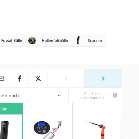
Futsal-Bälle
Hallenfußbälle
Stutzen
Alle Filter
eren nach
zurücksetzen
ller