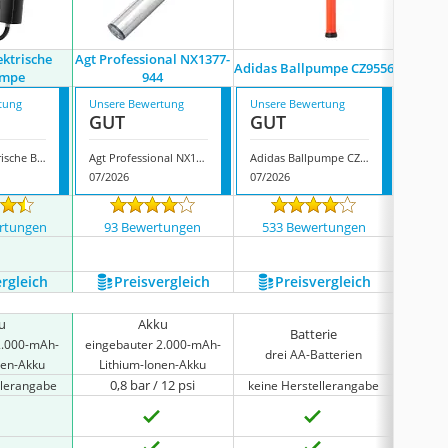
ektrische
Agt Professional NX1377-
Tonu
Adidas Ballpumpe CZ9556
umpe
944
tung
Unsere Bewertung
Unsere Bewertung
Unsere
GUT
GUT
GUT
Kizplays Elektrische Ballpumpe
Agt Professional NX1377-944
Adidas Ballpumpe CZ9556
07/2026
07/2026
07/202
rtungen
93 Bewertungen
533 Bewertungen
670
ergleich
Preis­vergleich
Preis­vergleich
P
u
Akku
Batterie
2.000-mAh-
eingebauter 2.000-mAh-
eingeb
drei AA-Batterien
nen-Akku
Lithium-Ionen-Akku
Lith
0,8 bar / 12 psi
1,1
llerangabe
keine Herstellerangabe