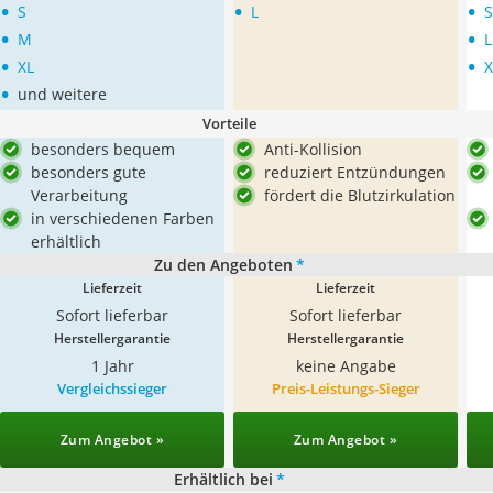
•
•
•
S
L
S
•
•
M
L
•
•
XL
X
•
und weitere
Vorteile
besonders bequem
Anti-Kollision
besonders gute
reduziert Entzündungen
Verarbeitung
fördert die Blutzirkulation
in verschiedenen Farben
erhältlich
Zu den Angeboten
*
Lieferzeit
Lieferzeit
Sofort lieferbar
Sofort lieferbar
Herstellergarantie
Herstellergarantie
1 Jahr
keine Angabe
Vergleichssieger
Preis-Leistungs-Sieger
Zum Angebot »
Zum Angebot »
Erhältlich bei
*