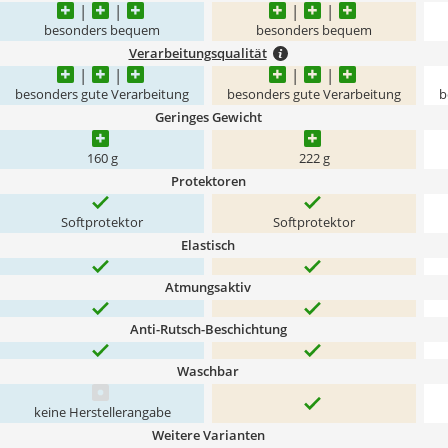
besonders bequem
besonders bequem
Verarbeitungsqualität
besonders gute Verarbeitung
besonders gute Verarbeitung
b
Geringes Gewicht
160 g
222 g
Protektoren
Softprotektor
Softprotektor
Elastisch
Atmungsaktiv
Anti-Rutsch-Beschichtung
Waschbar
keine Herstellerangabe
Weitere Varianten