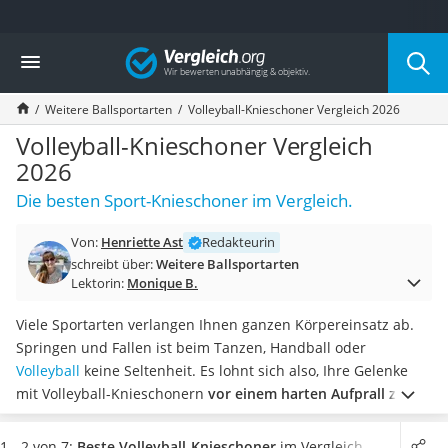
Die beliebtesten Vergleiche nach Kategorie
Vergleich
Freizeit & Sport
Gartentrampolin
Weitere Ballsportarten
Volleyball-Knieschoner Vergleich 2026
Trampolin
Metalldetektor
Volleyball-Knieschoner Vergleich
Eufab-Fahrradträger
2026
Trampolin 366 cm
Die besten Sport-Knieschoner im Vergleich.
Fahrradschloss
Aluminium-Koffer
Von:
Henriette Ast
Redakteurin
Futterboot
schreibt über:
Weitere Ballsportarten
Air Bike
Lektorin:
Monique B.
E-Bike-Dreirad
Trekkingschuhe Herren
Viele Sportarten verlangen Ihnen ganzen Körpereinsatz ab.
Reisetasche mit Rollen
Springen und Fallen ist beim Tanzen, Handball oder
Klimmzugstation
Volleyball
keine Seltenheit. Es lohnt sich also, Ihre Gelenke
Koffer
mit Volleyball-Knieschonern
vor einem harten Aufprall zu
Nachtsichtgerät
schützen
. Die Knieschoner lassen sich
einfach anlegen und
Faltschloss
sitzen sicher wie Bandagen
. Sie unterstützen Ihre Gelenke
1 - 2 von 7:
Beste Volleyball-Knieschoner
im Vergleich