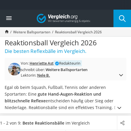
Die beliebtesten Vergleiche nach Kategorie
Vergleich
Freizeit & Sport
Gartentrampolin
Weitere Ballsportarten
Reaktionsball Vergleich 2026
Trampolin
Metalldetektor
Reaktionsball Vergleich 2026
Eufab-Fahrradträger
Die besten Reflexbälle im Vergleich.
Trampolin 366 cm
Fahrradschloss
Von:
Henriette Ast
Redakteurin
Aluminium-Koffer
schreibt über:
Weitere Ballsportarten
Futterboot
Lektorin:
Nele B.
Air Bike
E-Bike-Dreirad
Egal ob beim Squash, Fußball, Tennis oder anderen
Trekkingschuhe Herren
Sportarten: Eine
gute Hand-Augen-Reaktion und
Reisetasche mit Rollen
blitzschnelle Reflexe
entscheiden häufig über Sieg oder
Klimmzugstation
Niederlage. Reaktionsbälle sind ein effektives Training.
Da
Koffer
sich die Bälle in Art und Material häufig gleichen,
meist aus
Nachtsichtgerät
Gummi mit sechs Noppen
sind, ist für Sie vor allem die
1 - 2 von 9:
Beste Reaktionsbälle
im Vergleich
Faltschloss
Größe entscheidend.
Torwarte trainieren mit anderen Bällen