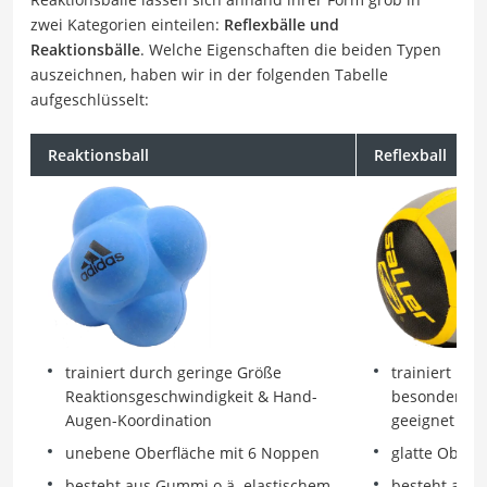
zwei Kategorien einteilen:
Reflexbälle und
Reaktionsbälle
. Welche Eigenschaften die beiden Typen
auszeichnen, haben wir in der folgenden Tabelle
aufgeschlüsselt:
Reaktionsball
Reflexball
trainiert Rea
trainiert durch geringe Größe
besonders fü
Reaktionsgeschwindigkeit & Hand-
geeignet
Augen-Koordination
glatte Oberfl
unebene Oberfläche mit 6 Noppen
besteht aus 
besteht aus Gummi o.ä. elastischem