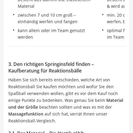
& wird aufg
Material
min. 20 cm g
zwischen 7 und 10 cm groß –
werfen, beid
einhändig werfen und fangen
optimal für T
kann allein oder im Team genutzt
im Team
werden
3. Den richtigen Springinsfeld finden –
Kaufberatung für Reaktionsbälle
Haben Sie sich bereits entschieden, welche Art von
Reaktionsball Sie kaufen möchten und wofür Sie den
Spaßball verwenden wollen, gibt es vor dem Kauf noch
einige Punkte zu bedenken. Was genau Sie beim
Material
und der Größe
beachten sollten und was es mit der
Massagefunktion
auf sich hat, verrät Ihnen unser
Reaktionsball-Vergleich.
3.1. Das Material – Die Haptik zählt