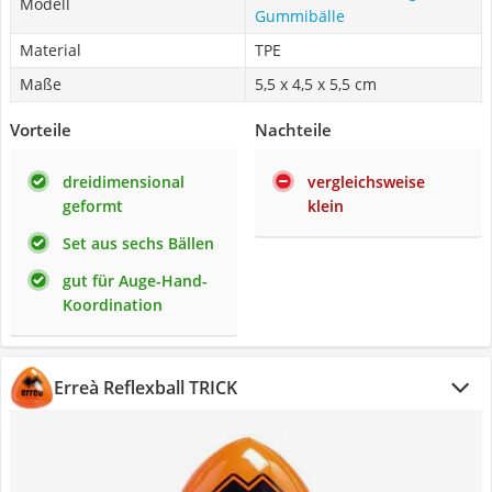
Modell
Gummibälle
Material
TPE
Maße
5,5 x 4,5 x 5,5 cm
Vorteile
Nachteile
dreidimensional
vergleichsweise
geformt
klein
Set aus sechs Bällen
gut für Auge-Hand-
Koordination
Erreà Reflexball TRICK