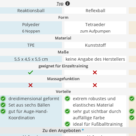
Typ
Reaktionsball
Reflexball
Form
Polyeder
Tetraeder
6 Noppen
zum Aufpumpen
Material
TPE
Kunststoff
Maße
5,5 x 4,5 x 5,5 cm
keine Angabe des Herstellers
geeignet für Einzeltraining
Massagefunktion
Vorteile
dreidimensional geformt
extrem robustes und
Set aus sechs Bällen
elastisches Material
gut für Auge-Hand-
sehr gut sichtbar durch
Koordination
auffällige Farbe
ideal für Fußballtraining
Zu den Angeboten
*