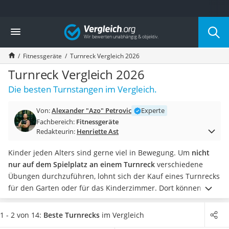
Die beliebtesten Vergleiche nach Kategorie
Vergleich
Freizeit & Sport
Gartentrampolin
Fitnessgeräte
Turnreck Vergleich 2026
Trampolin
Metalldetektor
Turnreck Vergleich 2026
Eufab-Fahrradträger
Die besten Turnstangen im Vergleich.
Trampolin 366 cm
Fahrradschloss
Von:
Alexander "Azo" Petrovic
Experte
Aluminium-Koffer
Fachbereich:
Fitnessgeräte
Futterboot
Redakteurin:
Henriette Ast
Air Bike
E-Bike-Dreirad
Kinder jeden Alters sind gerne viel in Bewegung. Um
nicht
Trekkingschuhe Herren
nur auf dem Spielplatz an einem Turnreck
verschiedene
Reisetasche mit Rollen
Übungen durchzuführen, lohnt sich der Kauf eines Turnrecks
Klimmzugstation
für den Garten oder für das Kinderzimmer. Dort können sich
Koffer
Kinder weiter austoben.
Laut Tests im Internet stehen sowohl
Nachtsichtgerät
Einzel- als auch Doppelrecks zur Auswahl. Wählen Sie jetzt
1 - 2 von 14:
Beste Turnrecks
im Vergleich
Faltschloss
ein Turnreck aus unserer Produkttabelle, das
besonders