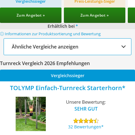
Vergleichssieger
Preis-Leistungs-Sieger
Zum Angebot »
Zum Angebot »
Erhältlich bei
*
ⓘ Informationen zur Produktsortierung und Bewertung
Ähnliche Vergleiche anzeigen
Turnreck Vergleich 2026 Empfehlungen
Vergleichssieger
TOLYMP Einfach-Turnreck Starterhorn
Unsere Bewertung:
SEHR GUT
32 Bewertungen