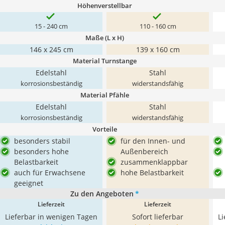
Höhenverstellbar
15 - 240 cm
110 - 160 cm
Maße (L x H)
146 x 245 cm
139 x 160 cm
Material Turnstange
Edelstahl
Stahl
korrosionsbeständig
widerstandsfähig
Material Pfähle
Edelstahl
Stahl
korrosionsbeständig
widerstandsfähig
Vorteile
besonders stabil
für den Innen- und
besonders hohe
Außenbereich
Belastbarkeit
zusammenklappbar
auch für Erwachsene
hohe Belastbarkeit
geeignet
Zu den Angeboten
*
Lieferzeit
Lieferzeit
Lieferbar in wenigen Tagen
Sofort lieferbar
L