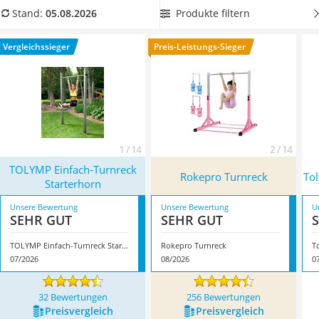
Handgepäck-Koffer
stabil
ist, wenn
mehrere Kinder daran turnen
. Überzeugt hat
Produkte filtern
Stand:
05.08.2026
Vibrationsplatte
uns hier im August 2026 besonders das Modell
TOLYMP
Wanderschuhe Herren
Einfach-Turnreck Starterhorn
*
mit seinen Eigenschaften.
Vergleichssieger
Preis-Leistungs-Sieger
Sicherheitsweste Reiten
Service
1 / 14
2 / 14
TOLYMP Einfach-Turnreck
Rokepro Turnreck
To
Starterhorn
Unsere Bewertung
Unsere Bewertung
U
SEHR GUT
SEHR GUT
TOLYMP Einfach-Turnreck Starterhorn
Rokepro Turnreck
T
07/2026
08/2026
0
32 Bewertungen
256 Bewertungen
Preis­vergleich
Preis­vergleich