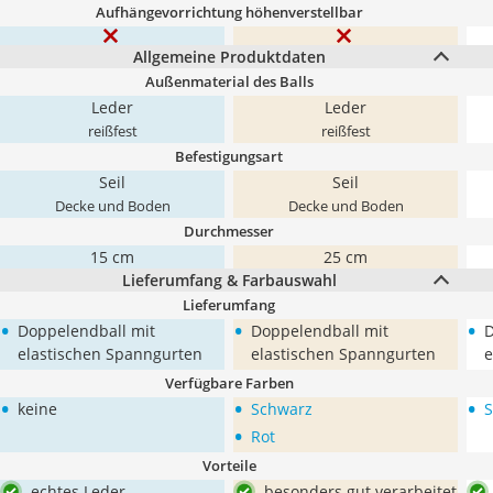
Aufhängevorrichtung höhenverstellbar
Allgemeine Produktdaten
Außenmaterial des Balls
Leder
Leder
reißfest
reißfest
Befestigungsart
Seil
Seil
Decke und Boden
Decke und Boden
Durchmesser
15 cm
25 cm
Lieferumfang & Farbauswahl
Lieferumfang
•
•
•
Doppelendball mit
Doppelendball mit
D
elastischen Spanngurten
elastischen Spanngurten
e
Verfügbare Farben
•
•
•
keine
Schwarz
S
•
Rot
Vorteile
echtes Leder
besonders gut verarbeitet