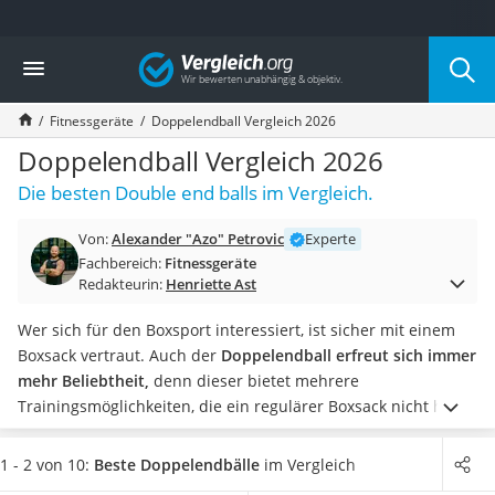
Die beliebtesten Vergleiche nach Kategorie
Vergleich
Freizeit & Sport
Gartentrampolin
Fitnessgeräte
Doppelendball Vergleich 2026
Trampolin
Metalldetektor
Doppelendball Vergleich 2026
Eufab-Fahrradträger
Die besten Double end balls im Vergleich.
Trampolin 366 cm
Fahrradschloss
Von:
Alexander "Azo" Petrovic
Experte
Aluminium-Koffer
Fachbereich:
Fitnessgeräte
Futterboot
Redakteurin:
Henriette Ast
Air Bike
E-Bike-Dreirad
Wer sich für den Boxsport interessiert, ist sicher mit einem
Trekkingschuhe Herren
Boxsack vertraut. Auch der
Doppelendball erfreut sich immer
Reisetasche mit Rollen
mehr Beliebtheit,
denn dieser bietet mehrere
Klimmzugstation
Trainingsmöglichkeiten, die ein regulärer Boxsack nicht hat.
Koffer
Verschiedene Doppelendball-Tests im Internet haben gezeigt,
Nachtsichtgerät
dass es Bälle aus unterschiedlichen Außenmaterialien gibt.
1 - 2 von 10:
Beste Doppelendbälle
im Vergleich
Faltschloss
Ob kleiner oder großer Durchmesser, wählen Sie aus unserer