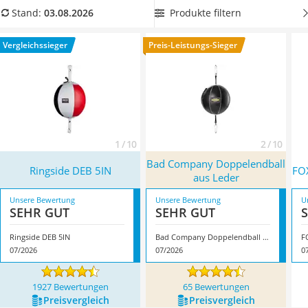
Handgepäck-Koffer
Vergleichstabelle
doch gleich das für Sie passende Modell
Produkte filtern
Stand:
03.08.2026
Vibrationsplatte
aus. Überzeugt hat uns hier im August 2026 besonders das
Wanderschuhe Herren
Modell
Ringside DEB 5IN
*
mit seinen Eigenschaften.
Vergleichssieger
Preis-Leistungs-Sieger
Sicherheitsweste Reiten
Service
1 / 10
2 / 10
Bad Company Doppelendball
Ringside DEB 5IN
FO
aus Leder
Unsere Bewertung
Unsere Bewertung
U
SEHR GUT
SEHR GUT
Ringside DEB 5IN
Bad Company Doppelendball aus Leder
F
07/2026
07/2026
0
1927 Bewertungen
65 Bewertungen
Preis­vergleich
Preis­vergleich